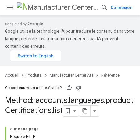
Manufacturer Center API
Connexion
Google utilise la technologie IA pour traduire le contenu dans votre
langue préférée. Les traductions générées par IA peuvent
s
contenir des erreurs.
Accueil
Produits
Manufacturer Center API
Référence
Ce contenu vous a-t-il été utile ?
Method: accounts
.
languages
.
product
Certifications
.
list
Sur cette page
Requête HTTP