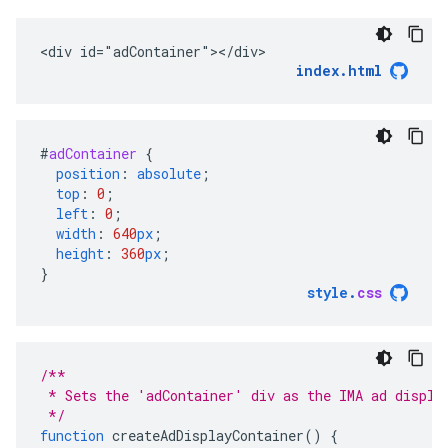
<div id="adContainer"></div>
index.html
#
adContainer
{
position
:
absolute
;
top
:
0
;
left
:
0
;
width
:
640
px
;
height
:
360
px
;
}
style
.
css
/**
 * Sets the 'adContainer' div as the IMA ad displa
 */
function
createAdDisplayContainer
()
{