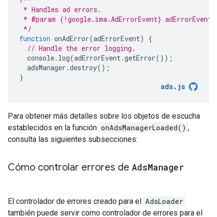
 * Handles ad errors.
 * @param {!google.ima.AdErrorEvent} adErrorEvent
 */
function
onAdError
(
adErrorEvent
)
{
// Handle the error logging.
console
.
log
(
adErrorEvent
.
getError
());
adsManager
.
destroy
();
}
ads
.
js
Para obtener más detalles sobre los objetos de escucha
establecidos en la función
onAdsManagerLoaded()
,
consulta las siguientes subsecciones:
Cómo controlar errores de
Ads
Manager
El controlador de errores creado para el
AdsLoader
también puede servir como controlador de errores para el