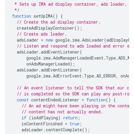
 * Sets up IMA ad display container, ads loader, a
 */
function
setUpIMA
()
{
// Create the ad display container.
createAdDisplayContainer
();
// Create ads loader.
adsLoader
=
new
google
.
ima
.
AdsLoader
(
adDisplayCo
// Listen and respond to ads loaded and error ev
adsLoader
.
addEventListener
(
google
.
ima
.
AdsManagerLoadedEvent
.
Type
.
ADS_MA
onAdsManagerLoaded
);
adsLoader
.
addEventListener
(
google
.
ima
.
AdErrorEvent
.
Type
.
AD_ERROR
,
onAdE
// An event listener to tell the SDK that our con
// is completed so the SDK can play any post-rol
const
contentEndedListener
=
function
()
{
// An ad might have been playing in the conten
// content has not actually ended.
if
(
isAdPlaying
)
return
;
isContentFinished
=
true
;
adsLoader
.
contentComplete
();