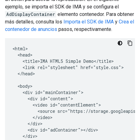
ejemplo, se importa el SDK de IMA y se configura el
AdDisplayContainer
elemento contenedor. Para obtener
más detalles, consulta los
Importa el SDK de IMA
y
Crea el
contenedor de anuncios
pasos, respectivamente.
<html>

  <head>

    <title>IMA HTML5 Simple Demo</title>

    <link rel="stylesheet" href="style.css">

  </head>

  <body>

    <div id="mainContainer">

      <div id="content">

        <video id="contentElement">

          <source src="https://storage.googleapis.c
        </video>

      </div>

      <div id="adContainer"></div>

    </div>
