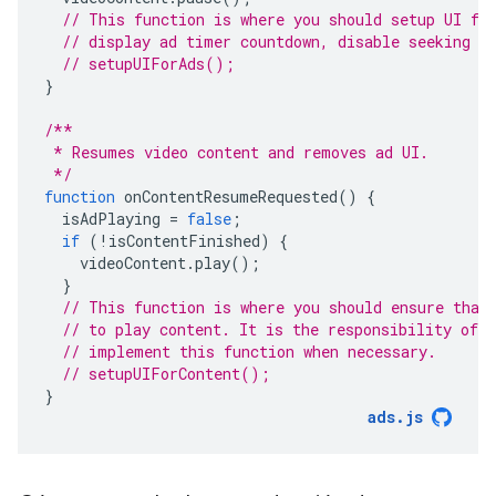
// This function is where you should setup UI fo
// display ad timer countdown, disable seeking a
// setupUIForAds();
}
/**
 * Resumes video content and removes ad UI.
 */
function
onContentResumeRequested
()
{
isAdPlaying
=
false
;
if
(
!
isContentFinished
)
{
videoContent
.
play
();
}
// This function is where you should ensure that
// to play content. It is the responsibility of 
// implement this function when necessary.
// setupUIForContent();
}
ads
.
js