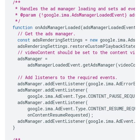
/**
 * Handles the ad manager loading and sets ad even
 * @param {!google.ima.AdsManagerLoadedEvent} adsM
 */
function
onAdsManagerLoaded
(
adsManagerLoadedEvent
)
// Get the ads manager.
const
adsRenderingSettings
=
new
google
.
ima
.
AdsR
adsRenderingSettings
.
restoreCustomPlaybackStateO
// videoContent should be set to the content vid
adsManager
=
adsManagerLoadedEvent
.
getAdsManager
(
videoCon
// Add listeners to the required events.
adsManager
.
addEventListener
(
google
.
ima
.
AdErrorEv
adsManager
.
addEventListener
(
google
.
ima
.
AdEvent
.
Type
.
CONTENT_PAUSE_REQUES
adsManager
.
addEventListener
(
google
.
ima
.
AdEvent
.
Type
.
CONTENT_RESUME_REQUE
onContentResumeRequested
);
adsManager
.
addEventListener
(
google
.
ima
.
AdEvent
.
T
}
/**