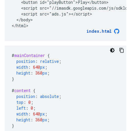
    <button id="playButton">Play</button>

    <script src="//imasdk.googleapis.com/js/sdkload
    <script src="ads.js"></script>

  </body>

index.html
#
mainContainer
{
position
:
relative
;
width
:
640
px
;
height
:
360
px
;
}
#
content
{
position
:
absolute
;
top
:
0
;
left
:
0
;
width
:
640
px
;
height
:
360
px
;
}