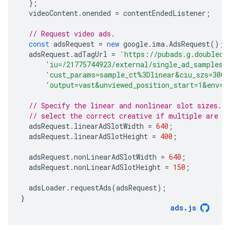
};
videoContent
.
onended
=
contentEndedListener
;
// Request video ads.
const
adsRequest
=
new
google
.
ima
.
AdsRequest
();
adsRequest
.
adTagUrl
=
'https://pubads.g.doublecl
'iu=/21775744923/external/single_ad_samples&
'cust_params=sample_ct%3Dlinear&ciu_szs=300x
'output=vast&unviewed_position_start=1&env=v
// Specify the linear and nonlinear slot sizes. 
// select the correct creative if multiple are r
adsRequest
.
linearAdSlotWidth
=
640
;
adsRequest
.
linearAdSlotHeight
=
400
;
adsRequest
.
nonLinearAdSlotWidth
=
640
;
adsRequest
.
nonLinearAdSlotHeight
=
150
;
adsLoader
.
requestAds
(
adsRequest
);
}
ads
.
js