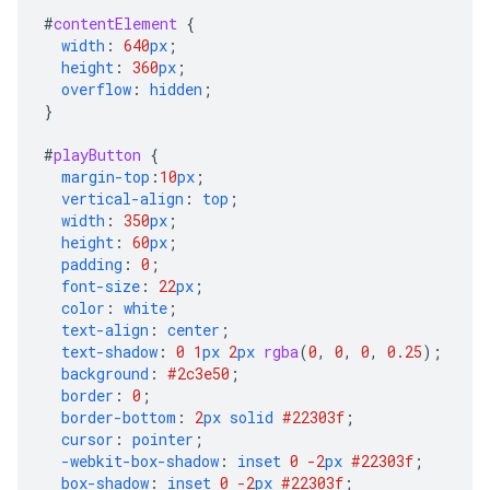
#
contentElement
{
width
:
640
px
;
height
:
360
px
;
overflow
:
hidden
;
}
#
playButton
{
margin-top
:
10
px
;
vertical-align
:
top
;
width
:
350
px
;
height
:
60
px
;
padding
:
0
;
font-size
:
22
px
;
color
:
white
;
text-align
:
center
;
text-shadow
:
0
1
px
2
px
rgba
(
0
,
0
,
0
,
0.25
);
background
:
#2c3e50
;
border
:
0
;
border-bottom
:
2
px
solid
#22303f
;
cursor
:
pointer
;
-webkit-
box-shadow
:
inset
0
-2
px
#22303f
;
box-shadow
:
inset
0
-2
px
#22303f
;