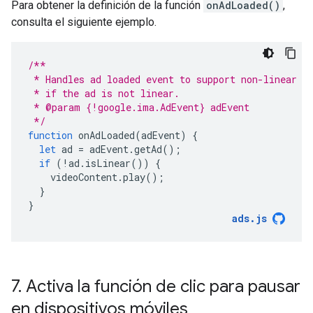
Para obtener la definición de la función
onAdLoaded()
,
consulta el siguiente ejemplo.
/**
 * Handles ad loaded event to support non-linear a
 * if the ad is not linear.
 * @param {!google.ima.AdEvent} adEvent
 */
function
onAdLoaded
(
adEvent
)
{
let
ad
=
adEvent
.
getAd
();
if
(
!
ad
.
isLinear
())
{
videoContent
.
play
();
}
}
ads
.
js
7
.
Activa la función de clic para pausar
en dispositivos móviles