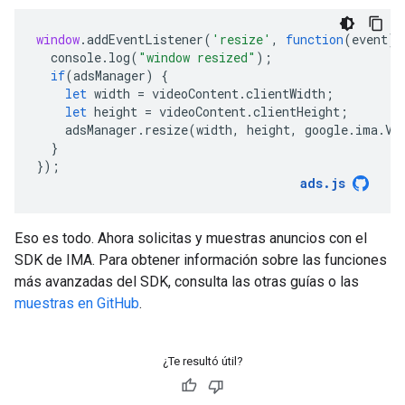
window
.
addEventListener
(
'resize'
,
function
(
event
)
console
.
log
(
"window resized"
);
if
(
adsManager
)
{
let
width
=
videoContent
.
clientWidth
;
let
height
=
videoContent
.
clientHeight
;
adsManager
.
resize
(
width
,
height
,
google
.
ima
.
Vi
}
});
ads
.
js
Eso es todo. Ahora solicitas y muestras anuncios con el
SDK de IMA. Para obtener información sobre las funciones
más avanzadas del SDK, consulta las otras guías o las
muestras en GitHub
.
¿Te resultó útil?