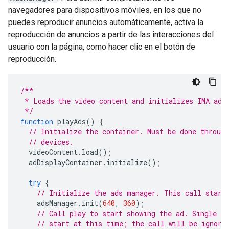
navegadores para dispositivos móviles, en los que no
puedes reproducir anuncios automáticamente, activa la
reproducción de anuncios a partir de las interacciones del
usuario con la página, como hacer clic en el botón de
reproducción.
/**
 * Loads the video content and initializes IMA ad 
 */
function
playAds
()
{
// Initialize the container. Must be done throug
// devices.
videoContent
.
load
();
adDisplayContainer
.
initialize
();
try
{
// Initialize the ads manager. This call start
adsManager
.
init
(
640
,
360
);
// Call play to start showing the ad. Single vi
// start at this time; the call will be ignore