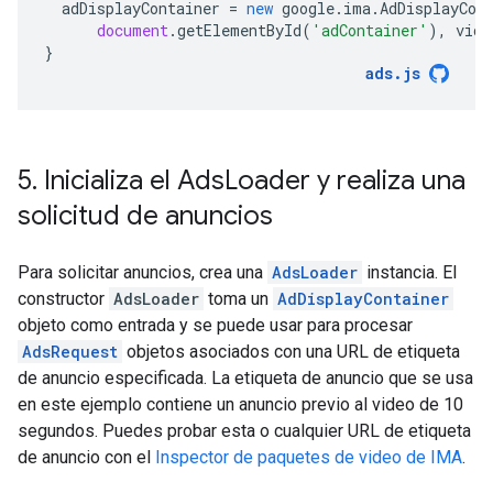
adDisplayContainer
=
new
google
.
ima
.
AdDisplayCon
document
.
getElementById
(
'adContainer'
),
vide
}
ads
.
js
5
.
Inicializa el Ads
Loader y realiza una
solicitud de anuncios
Para solicitar anuncios, crea una
AdsLoader
instancia. El
constructor
AdsLoader
toma un
AdDisplayContainer
objeto como entrada y se puede usar para procesar
AdsRequest
objetos asociados con una URL de etiqueta
de anuncio especificada. La etiqueta de anuncio que se usa
en este ejemplo contiene un anuncio previo al video de 10
segundos. Puedes probar esta o cualquier URL de etiqueta
de anuncio con el
Inspector de paquetes de video de IMA
.