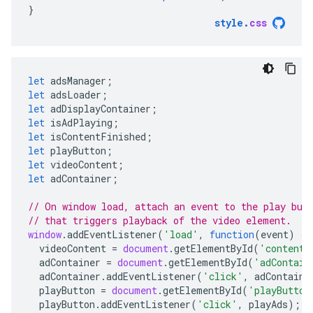
}
style
.
css
let
adsManager
;
let
adsLoader
;
let
adDisplayContainer
;
let
isAdPlaying
;
let
isContentFinished
;
let
playButton
;
let
videoContent
;
let
adContainer
;
// On window load, attach an event to the play but
// that triggers playback of the video element.
window
.
addEventListener
(
'load'
,
function
(
event
)
{
videoContent
=
document
.
getElementById
(
'contentE
adContainer
=
document
.
getElementById
(
'adContain
adContainer
.
addEventListener
(
'click'
,
adContaine
playButton
=
document
.
getElementById
(
'playButton
playButton
.
addEventListener
(
'click'
,
playAds
);