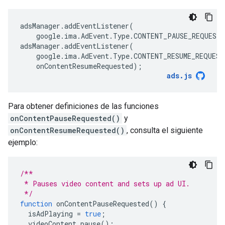
adsManager
.
addEventListener
(
google
.
ima
.
AdEvent
.
Type
.
CONTENT_PAUSE_REQUESTE
adsManager
.
addEventListener
(
google
.
ima
.
AdEvent
.
Type
.
CONTENT_RESUME_REQUEST
onContentResumeRequested
);
ads
.
js
Para obtener definiciones de las funciones
onContentPauseRequested()
y
onContentResumeRequested()
, consulta el siguiente
ejemplo:
/**
 * Pauses video content and sets up ad UI.
 */
function
onContentPauseRequested
()
{
isAdPlaying
=
true
;
videoContent
.
pause
();