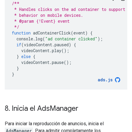
/**
 * Handles clicks on the ad container to support e
 * behavior on mobile devices.
 * @param {!Event} event
 */
function
adContainerClick
(
event
)
{
console
.
log
(
"ad container clicked"
);
if
(
videoContent
.
paused
)
{
videoContent
.
play
();
}
else
{
videoContent
.
pause
();
}
}
ads
.
js
8
.
Inicia el Ads
Manager
Para iniciar la reproducción de anuncios, inicia el
AdsManager
. Para admitir completamente los