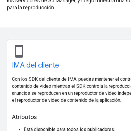
los servidores de Ad Manager, y luego muestra una sol
para la reproducción.
stay_current_portrait
IMA del cliente
Con los SDK del cliente de IMA, puedes mantener el contr
contenido de video mientras el SDK controla la reproducc
anuncios se reproducen en un reproductor de video indep
el reproductor de video de contenido de la aplicación.
Atributos
Está disponible para todos los publicadores.