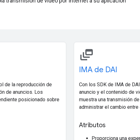
a transmisión de video por Internet a su aplicación
dynamic_feed
IMA de DAI
ol de la reproducción de
Con los SDK de IMA de DAI, 
ión de anuncios. Los
anuncio y el contenido de v
endiente posicionado sobre
muestra una transmisión de
administrar el cambio entre 
Atributos
Proporciona una experi