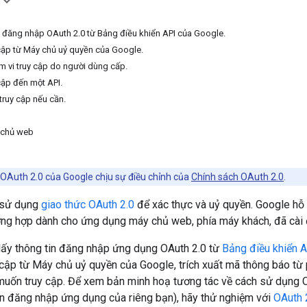
in đăng nhập OAuth 2.0 từ Bảng điều khiển API của Google.
 cập từ Máy chủ uỷ quyền của Google.
ạm vi truy cập do người dùng cấp.
cập đến một API.
truy cập nếu cần.
 chủ web
i OAuth 2.0 của Google chịu sự điều chỉnh của
Chính sách OAuth 2.0
.
 sử dụng
giao thức OAuth 2.0
để xác thực và uỷ quyền. Google hỗ 
ng hợp dành cho ứng dụng máy chủ web, phía máy khách, đã cài đặ
 lấy thông tin đăng nhập ứng dụng OAuth 2.0 từ
Bảng điều khiển 
 cập từ Máy chủ uỷ quyền của Google, trích xuất mã thông báo từ
uốn truy cập. Để xem bản minh hoạ tương tác về cách sử dụng O
in đăng nhập ứng dụng của riêng bạn), hãy thử nghiệm với
OAuth 