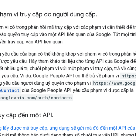
hạm vi truy cập do người dùng cấp
.
 vi có trong phản hồi mã truy cập với các phạm vi cần thiết để 
vào quyền truy cập vào một API liên quan của Google. Tắt mọi t
ền truy cập vào API liên quan.
 yêu cầu của bạn có thể không khớp với phạm vi có trong phản hồ
ược yêu cầu. Hãy tham khảo tài liệu cho từng API của Google để 
ết nhiều giá trị chuỗi phạm vi với một phạm vi truy cập, trả về cùn
 yêu cầu. Ví dụ: Google People API có thể trả về phạm vi
https
g yêu cầu người dùng uỷ quyền cho phạm vi
https://www.goog
eContact
của Google People API yêu cầu phạm vi được cấp là
googleapis.com/auth/contacts
.
uy cập đến một API
.
g lấy được mã truy cập, ứng dụng sẽ gửi mã đó đến một API của 
 gửi mã thông báo dưới dạng tham số chuỗi truy vấn URI, nhưng 