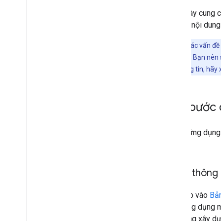
Trang này cung c
kết đến nội dung
Lưu ý:
Do các vấn đề 
2.0 của Google. Bạn nên 
biết thêm thông tin, hã
Các bước 
Tất cả ứng dụng 
5 bước:
1
.
Lấy thông 
Truy cập vào
Bản
khẩu ứng dụng mà
bạn đang xây dự