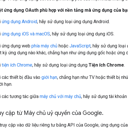
ột ứng dụng OAuth phù hợp với nền tảng mà ứng dụng của bạn 
i
ứng dụng Android
, hãy sử dụng loại ứng dụng
Android
.
i
ứng dụng iOS và macOS
, hãy sử dụng loại ứng dụng
iOS
.
i ứng dụng web
phía máy chủ
hoặc
JavaScript
, hãy sử dụng loạ
t kỳ ứng dụng nào khác, chẳng hạn như ứng dụng gốc hoặc ứng d
i
tiện ích Chrome
, hãy sử dụng loại ứng dụng
Tiện ích Chrome
.
 các thiết bị đầu vào
giới hạn
, chẳng hạn như TV hoặc thiết bị n
ới hạn
.
i các tương tác giữa
máy chủ với máy chủ
, hãy sử dụng tài khoả
uy cập từ Máy chủ uỷ quyền của Google
.
 truy cập vào dữ liệu riêng tư bằng API của Google, ứng dụng của