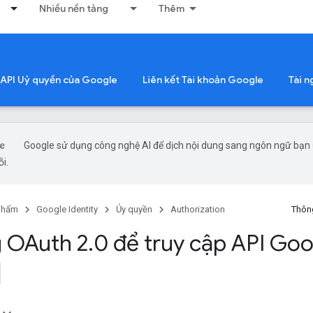
Nhiều nền tảng
Thêm
 API Uỷ quyền của Google
Liên kết Tài khoản Google
Tài 
Google sử dụng công nghệ AI để dịch nội dung sang ngôn ngữ bạn ư
ỗi.
phẩm
Google Identity
Ủy quyền
Authorization
Thông
 OAuth 2
.
0 để truy cập API Go