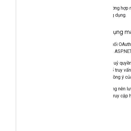
Các trường hợp 
loại ứng dụng.
Ứng dụng m
Điểm cuối OAuth
Ruby và ASP.NET
Trình tự uỷ quy
tham số truy vấn
và sự đồng ý củ
Ứng dụng nên lư
khi mã truy cập