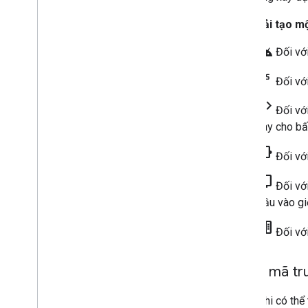
Bạn phải tạo m
android
Đối vớ
Đối vớ
code
Đối vớ
này cho bấ
chrome_extension
Đối vớ
tv
Đối với
đầu vào gi
host
Đối vớ
2
.
Lấy mã tr
Trước khi có thể