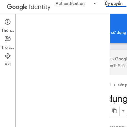
Authentication
Ủy quyền
Identity
Authorization
Thông tin
Uỷ quyền Tài khoản Google
Xác minh ứng dụng để sử dụng
Trò chuyện
API
bằng AI có thể có l
Uỷ quyền tài khoản Google
Tổng quan
Trang chủ
Sản 
Danh tính trên nhiều ứng dụng
Phạm vi OAuth 2
.
0
Sử dụng
Chính sách về OAuth 2
.
0
Những điều cần cân nhắc về việc uỷ
quyền theo loại ứng dụng
dành cho Ứng dụng web phía máy chủ