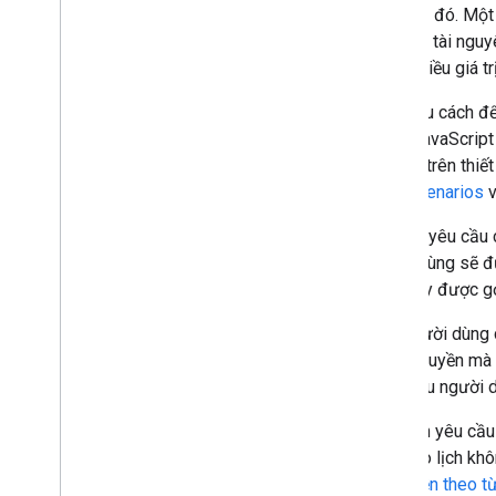
vào API đó. Một 
hợp các tài nguy
hoặc nhiều giá t
Có nhiều cách để
dụng JavaScript
cài đặt trên thi
xem
Scenarios
v
Một số yêu cầu 
người dùng sẽ đ
trình này được g
Nếu người dùng 
mã uỷ quyền mà 
cấp. Nếu người d
Bạn nên yêu cầu 
kiện vào lịch kh
Uỷ quyền theo t