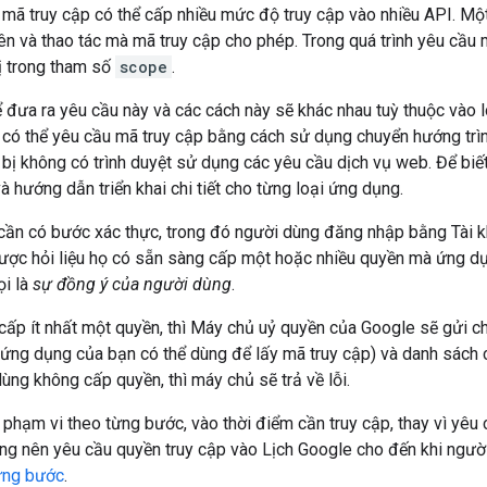
mã truy cập có thể cấp nhiều mức độ truy cập vào nhiều API. Một
ên và thao tác mà mã truy cập cho phép. Trong quá trình yêu cầu
rị trong tham số
scope
.
 đưa ra yêu cầu này và các cách này sẽ khác nhau tuỳ thuộc vào 
 có thể yêu cầu mã truy cập bằng cách sử dụng chuyển hướng trì
ết bị không có trình duyệt sử dụng các yêu cầu dịch vụ web. Để biế
à hướng dẫn triển khai chi tiết cho từng loại ứng dụng.
cần có bước xác thực, trong đó người dùng đăng nhập bằng Tài k
ược hỏi liệu họ có sẵn sàng cấp một hoặc nhiều quyền mà ứng d
ọi là
sự đồng ý của người dùng
.
cấp ít nhất một quyền, thì Máy chủ uỷ quyền của Google sẽ gửi 
ứng dụng của bạn có thể dùng để lấy mã truy cập) và danh sách 
ùng không cấp quyền, thì máy chủ sẽ trả về lỗi.
phạm vi theo từng bước, vào thời điểm cần truy cập, thay vì yêu 
ông nên yêu cầu quyền truy cập vào Lịch Google cho đến khi ngườ
ừng bước
.