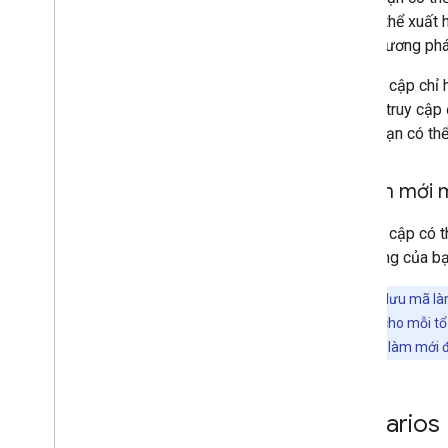
URI có thể xuất 
theo phương phá
Mã truy cập chỉ 
nếu mã truy cập
nhiên, bạn có th
5
.
Làm mới m
Mã truy cập có t
ứng dụng của bạ
Lưu ý:
Hãy lưu mã làm
mới được cấp cho mỗi tổ
yêu cầu đủ mã làm mới đ
Scenarios