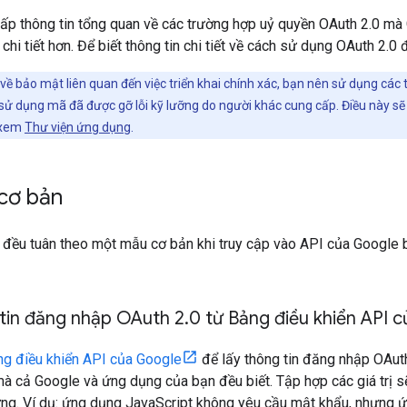
ấp thông tin tổng quan về các trường hợp uỷ quyền OAuth 2.0 mà 
 chi tiết hơn. Để biết thông tin chi tiết về cách sử dụng OAuth 2.
về bảo mật liên quan đến việc triển khai chính xác, bạn nên sử dụng các 
sử dụng mã đã được gỡ lỗi kỹ lưỡng do người khác cung cấp. Điều này sẽ
y xem
Thư viện ứng dụng
.
cơ bản
đều tuân theo một mẫu cơ bản khi truy cập vào API của Google b
tin đăng nhập OAuth 2
.
0 từ Bảng điều khiển API 
g điều khiển API của Google
để lấy thông tin đăng nhập OAut
 cả Google và ứng dụng của bạn đều biết. Tập hợp các giá trị s
ng. Ví dụ: ứng dụng JavaScript không yêu cầu mật khẩu, nhưng ứ