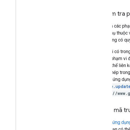
3
.
Kiểm tra p
So sánh các phạm
dụng phụ thuộc 
nếu không có quy
Phạm vi có trong
cả các phạm vi đ
API có thể liên k
được phép trong
khi một ứng dụn
people.updat
https://www.
4
.
Gửi mã tr
Sau khi ứng dụn
HTTP.
Bạn có thể