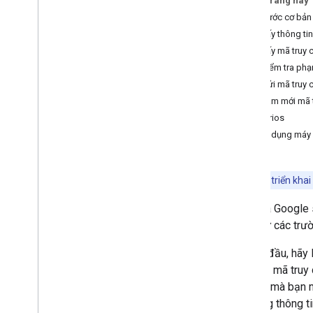
Trên trang này
dành cho Ứng dụng web Java
Script
Các bước cơ bản
cho Ứng dụng Android
1. Lấy thông t
cho Ứng dụng i
OS và Ứng dụng dành
2. Lấy mã truy
cho máy tính
3. Kiểm tra ph
dành cho ứng dụng TV và thiết bị
4. Gửi mã truy 
dành cho Tài khoản dịch vụ
5. Làm mới mã 
Scenarios
Ứng dụng máy
Lưu ý:
Việc triển kha
API của Google
hạn như các trườ
Để bắt đầu, hãy
yêu cầu mã truy
Google mà bạn m
sử dụng thông t