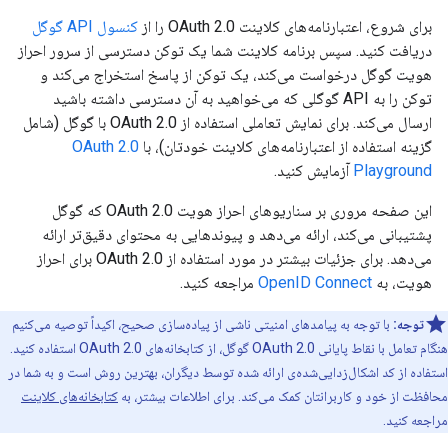
برای شروع، اعتبارنامه‌های کلاینت OAuth 2.0 را از
کنسول API گوگل
دریافت کنید. سپس برنامه کلاینت شما یک توکن دسترسی از سرور احراز
هویت گوگل درخواست می‌کند، یک توکن از پاسخ استخراج می‌کند و
توکن را به API گوگلی که می‌خواهید به آن دسترسی داشته باشید
ارسال می‌کند. برای نمایش تعاملی استفاده از OAuth 2.0 با گوگل (شامل
گزینه استفاده از اعتبارنامه‌های کلاینت خودتان)، با
OAuth 2.0
Playground
آزمایش کنید.
این صفحه مروری بر سناریوهای احراز هویت OAuth 2.0 که گوگل
پشتیبانی می‌کند، ارائه می‌دهد و پیوندهایی به محتوای دقیق‌تر ارائه
می‌دهد. برای جزئیات بیشتر در مورد استفاده از OAuth 2.0 برای احراز
هویت، به
OpenID Connect
مراجعه کنید.
توجه:
با توجه به پیامدهای امنیتی ناشی از پیاده‌سازی صحیح، اکیداً توصیه می‌کنیم
هنگام تعامل با نقاط پایانی OAuth 2.0 گوگل، از کتابخانه‌های OAuth 2.0 استفاده کنید.
استفاده از کد اشکال‌زدایی‌شده‌ی ارائه شده توسط دیگران، بهترین روش است و به شما در
محافظت از خود و کاربرانتان کمک می‌کند. برای اطلاعات بیشتر، به
کتابخانه‌های کلاینت
مراجعه کنید.