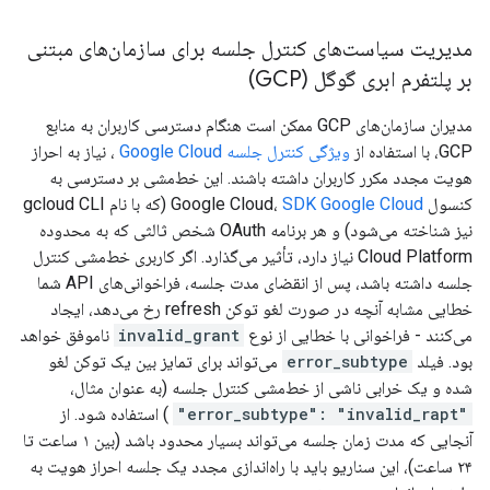
مدیریت سیاست‌های کنترل جلسه برای سازمان‌های مبتنی
بر پلتفرم ابری گوگل (GCP)
مدیران سازمان‌های GCP ممکن است هنگام دسترسی کاربران به منابع
GCP، با استفاده از
ویژگی کنترل جلسه Google Cloud
، نیاز به احراز
هویت مجدد مکرر کاربران داشته باشند. این خط‌مشی بر دسترسی به
کنسول Google Cloud،
SDK Google Cloud
(که با نام gcloud CLI
نیز شناخته می‌شود) و هر برنامه OAuth شخص ثالثی که به محدوده
Cloud Platform نیاز دارد، تأثیر می‌گذارد. اگر کاربری خط‌مشی کنترل
جلسه داشته باشد، پس از انقضای مدت جلسه، فراخوانی‌های API شما
خطایی مشابه آنچه در صورت لغو توکن refresh رخ می‌دهد، ایجاد
می‌کنند - فراخوانی با خطایی از نوع
invalid_grant
ناموفق خواهد
بود. فیلد
error_subtype
می‌تواند برای تمایز بین یک توکن لغو
شده و یک خرابی ناشی از خط‌مشی کنترل جلسه (به عنوان مثال،
"error_subtype": "invalid_rapt"
) استفاده شود. از
آنجایی که مدت زمان جلسه می‌تواند بسیار محدود باشد (بین ۱ ساعت تا
۲۴ ساعت)، این سناریو باید با راه‌اندازی مجدد یک جلسه احراز هویت به