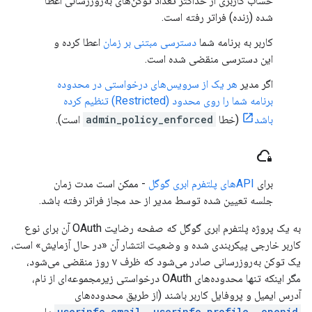
حساب کاربری از حداکثر تعداد توکن‌های به‌روزرسانی اعطا
شده (زنده) فراتر رفته است.
کاربر به برنامه شما
دسترسی مبتنی بر زمان
اعطا کرده و
این دسترسی منقضی شده است.
اگر مدیر
هر یک از سرویس‌های درخواستی در محدوده
برنامه شما را روی محدود (Restricted) تنظیم کرده
باشد
(خطا
admin_policy_enforced
است).
cloud_lock
برای
APIهای پلتفرم ابری گوگل
- ممکن است مدت زمان
جلسه تعیین شده توسط مدیر از حد مجاز فراتر رفته باشد.
به یک پروژه پلتفرم ابری گوگل که صفحه رضایت OAuth آن برای نوع
کاربر خارجی پیکربندی شده و وضعیت انتشار آن «در حال آزمایش» است،
یک توکن به‌روزرسانی صادر می‌شود که ظرف ۷ روز منقضی می‌شود،
مگر اینکه تنها محدوده‌های OAuth درخواستی زیرمجموعه‌ای از نام،
آدرس ایمیل و پروفایل کاربر باشند (از طریق محدوده‌های
userinfo.email, userinfo.profile, openid
یا