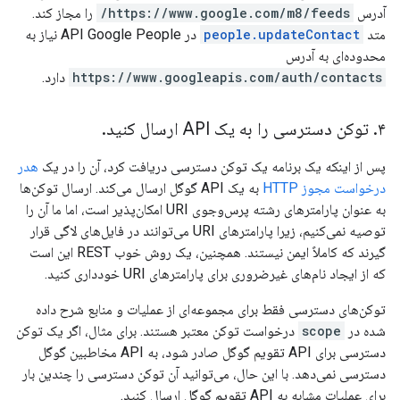
آدرس
https://www.google.com/m8/feeds/
را مجاز کند.
متد
people.updateContact
در API Google People نیاز به
محدوده‌ای به آدرس
https://www.googleapis.com/auth/contacts
دارد.
۴
.
توکن دسترسی را به یک API ارسال کنید
.
پس از اینکه یک برنامه یک توکن دسترسی دریافت کرد، آن را در یک
هدر
درخواست مجوز HTTP
به یک API گوگل ارسال می‌کند. ارسال توکن‌ها
به عنوان پارامترهای رشته پرس‌وجوی URI امکان‌پذیر است، اما ما آن را
توصیه نمی‌کنیم، زیرا پارامترهای URI می‌توانند در فایل‌های لاگی قرار
گیرند که کاملاً ایمن نیستند. همچنین، یک روش خوب REST این است
که از ایجاد نام‌های غیرضروری برای پارامترهای URI خودداری کنید.
توکن‌های دسترسی فقط برای مجموعه‌ای از عملیات و منابع شرح داده
شده در
scope
درخواست توکن معتبر هستند. برای مثال، اگر یک توکن
دسترسی برای API تقویم گوگل صادر شود، به API مخاطبین گوگل
دسترسی نمی‌دهد. با این حال، می‌توانید آن توکن دسترسی را چندین بار
برای عملیات مشابه به API تقویم گوگل ارسال کنید.