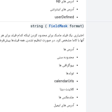
آدرس های sip
آدرس های اینترنتی
userDefined
string (
FieldMask
format)
اختیاری. یک فیلد ماسک برای محدود کردن اینکه کدام فیلد برای هر ف
آنها با کاما مشخص کرد. در صورت تنظیم نشدن، همه فیلدها پیش‌فرض 
آدرس ها
محدوده سنی
بیوگرافی ها
تولدها
calendarUrls
کلاینت دیتا
جلدعکس ها
آدرس های ایمیل