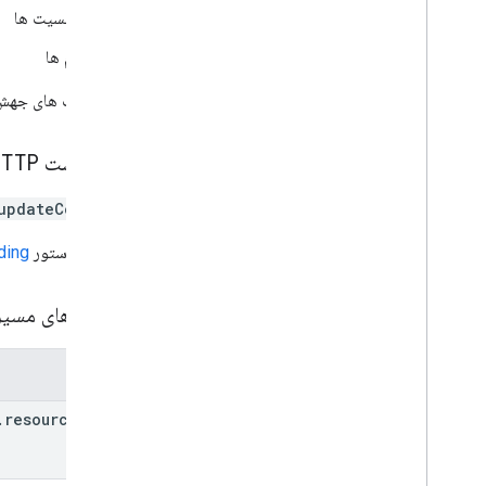
Read
Source
Type
جنسیت ها
Request
Mask
Search Response
نام ها
وضعیت
درخواست های جهش بر
ویژگی های استاندارد
پارامترهای پرس و جو
درخواست HTTP
updateContact
مرجع کتابخانه مشتری
مرورگر
URL از دستور
ding
Go
Java
پارامترهای مسی
.
خالص
Node
.
js
PHP
پارامترها
Python
.
resource
Name
Ruby