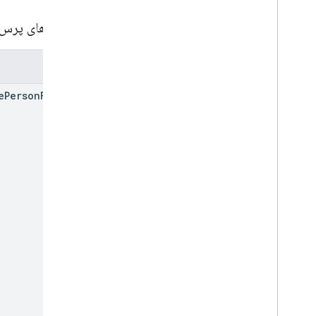
پارامترهای پرس
پارامترها
e
Person
Fields