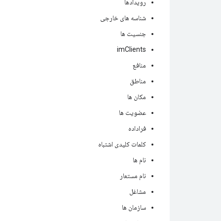
رویدادها
شناسه های خارجی
جنسیت ها
imClients
منافع
مناطق
مکان ها
عضویت ها
فراداده
کلمات کلیدی اشتباه
نام ها
نام مستعار
مشاغل
سازمان ها