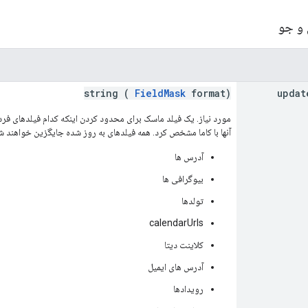
 و جو
string (
FieldMask
format)
updat
مورد نیاز. یک فیلد ماسک برای محدود کردن اینکه کدام فیلدهای فرد 
آنها با کاما مشخص کرد. همه فیلدهای به روز شده جایگزین خواهند شد.
آدرس ها
بیوگرافی ها
تولدها
calendarUrls
کلاینت دیتا
آدرس های ایمیل
رویدادها