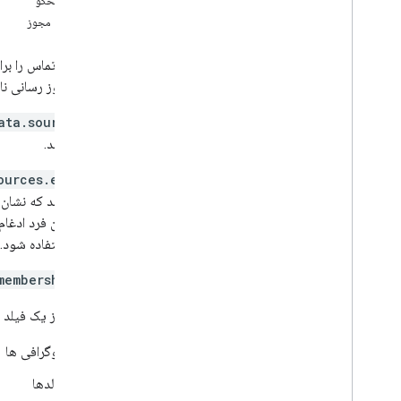
بدن پاسخگو
ایجاد تماس
محدوده مجوز
حذف تماس
حذفContact
Photo
اطلاعات تماس را بر
گرفتن
برای به روز رسانی 
get
Batch
Get
اگر
ata.sources
list
Directory
People
برمی‌گرداند.
Search
Contacts
Search
Directory
People
اگر
ources.etag
بروز رسانی تماس
برمی‌گرداند که نشان
به روز رسانیContact
Photo
را با آخرین فرد ادغ
افراد
.
ارتباطات
خرابی استفاده شود.
انواع
اگر
memberships
Batch
Create
Contacts
Error
Details
اگر بیش از یک فیلد در
Batch
Update
Contacts
Error
Details
Directory
Merge
Source
Type
بیوگرافی ها
Directory
Source
Type
Person
Response
تولدها