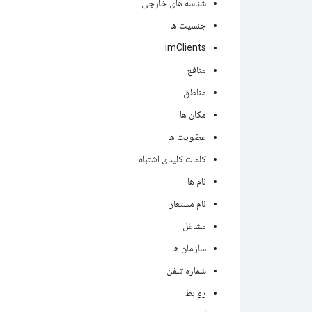
شناسه های خارجی
جنسیت ها
imClients
منافع
مناطق
مکان ها
عضویت ها
کلمات کلیدی اشتباه
نام ها
نام مستعار
مشاغل
سازمان ها
شماره تلفن
روابط