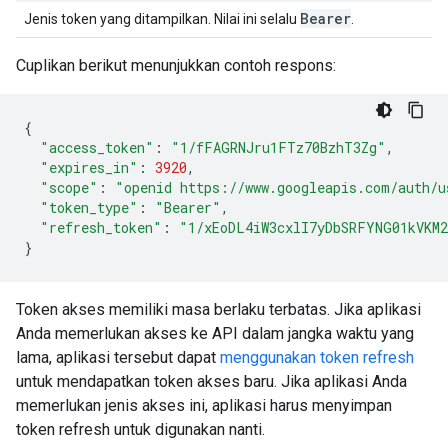
Bearer
Jenis token yang ditampilkan. Nilai ini selalu
.
Cuplikan berikut menunjukkan contoh respons:
{
"access_token"
:
"1/fFAGRNJru1FTz70BzhT3Zg"
,
"expires_in"
:
3920
,
"scope"
:
"openid https://www.googleapis.com/auth/u
"token_type"
:
"Bearer"
,
"refresh_token"
:
"1/xEoDL4iW3cxlI7yDbSRFYNG01kVKM
}
Token akses memiliki masa berlaku terbatas. Jika aplikasi
Anda memerlukan akses ke API dalam jangka waktu yang
lama, aplikasi tersebut dapat
menggunakan token refresh
untuk mendapatkan token akses baru. Jika aplikasi Anda
memerlukan jenis akses ini, aplikasi harus menyimpan
token refresh untuk digunakan nanti.