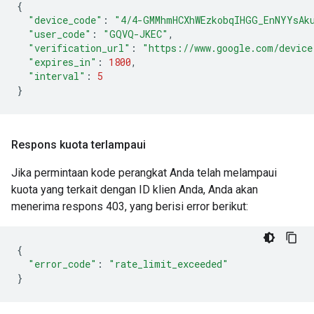
{
"device_code"
:
"4/4-GMMhmHCXhWEzkobqIHGG_EnNYYsAk
"user_code"
:
"GQVQ-JKEC"
,
"verification_url"
:
"https://www.google.com/device
"expires_in"
:
1800
,
"interval"
:
5
}
Respons kuota terlampaui
Jika permintaan kode perangkat Anda telah melampaui
kuota yang terkait dengan ID klien Anda, Anda akan
menerima respons 403, yang berisi error berikut:
{
"error_code"
:
"rate_limit_exceeded"
}