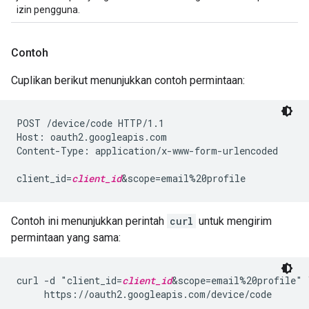
izin pengguna.
Contoh
Cuplikan berikut menunjukkan contoh permintaan:
POST /device/code HTTP/1.1

Host: oauth2.googleapis.com

Content-Type: application/x-www-form-urlencoded

client_id=
client_id
&scope=email%20profile
Contoh ini menunjukkan perintah
curl
untuk mengirim
permintaan yang sama:
curl -d "client_id=
client_id
&scope=email%20profile" \