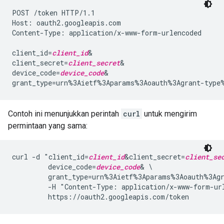
POST /token HTTP/1.1

Host: oauth2.googleapis.com

Content-Type: application/x-www-form-urlencoded

client_id=
client_id
&

client_secret=
client_secret
&

device_code=
device_code
&

grant_type=urn%3Aietf%3Aparams%3Aoauth%3Agrant-type
Contoh ini menunjukkan perintah
curl
untuk mengirim
permintaan yang sama:
curl -d "client_id=
client_id
&client_secret=
client_se
         device_code=
device_code
& \

         grant_type=urn%3Aietf%3Aparams%3Aoauth%3Agr
         -H "Content-Type: application/x-www-form-url
         https://oauth2.googleapis.com/token