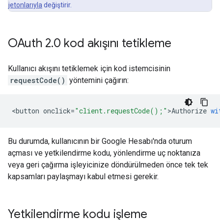
jetonlarıyla
değiştirir.
OAuth 2
.
0 kod akışını tetikleme
Kullanıcı akışını tetiklemek için kod istemcisinin
requestCode()
yöntemini çağırın:
<
button
onclick
=
"client.requestCode();"
>
Authorize
wi
Bu durumda, kullanıcının bir Google Hesabı'nda oturum
açması ve yetkilendirme kodu, yönlendirme uç noktanıza
veya geri çağırma işleyicinize döndürülmeden önce tek tek
kapsamları paylaşmayı kabul etmesi gerekir.
Yetkilendirme kodu işleme