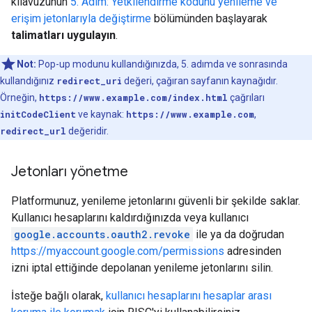
kılavuzunun
5. Adım: Yetkilendirme kodunu yenileme ve
erişim jetonlarıyla değiştirme
bölümünden başlayarak
talimatları uygulayın
.
Not:
Pop-up modunu kullandığınızda, 5. adımda ve sonrasında
kullandığınız
redirect_uri
değeri, çağıran sayfanın kaynağıdır.
Örneğin,
https://www.example.com/index.html
çağrıları
initCodeClient
ve kaynak:
https://www.example.com
,
redirect_url
değeridir.
Jetonları yönetme
Platformunuz, yenileme jetonlarını güvenli bir şekilde saklar.
Kullanıcı hesaplarını kaldırdığınızda veya kullanıcı
google.accounts.oauth2.revoke
ile ya da doğrudan
https://myaccount.google.com/permissions
adresinden
izni iptal ettiğinde depolanan yenileme jetonlarını silin.
İsteğe bağlı olarak,
kullanıcı hesaplarını hesaplar arası