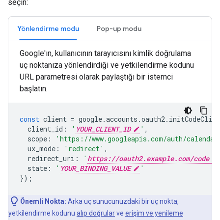
seçin:
Yönlendirme modu
Pop-up modu
Google'ın, kullanıcının tarayıcısını kimlik doğrulama
uç noktanıza yönlendirdiği ve yetkilendirme kodunu
URL parametresi olarak paylaştığı bir istemci
başlatın.
const
client
=
google
.
accounts
.
oauth2
.
initCodeClien
client_id
:
'
YOUR_CLIENT_ID
'
,
scope
:
'https://www.googleapis.com/auth/calendar
ux_mode
:
'redirect'
,
redirect_uri
:
'
https://oauth2.example.com/code
state
:
'
YOUR_BINDING_VALUE
'
});
Önemli Nokta:
Arka uç sunucunuzdaki bir uç nokta,
yetkilendirme kodunu
alıp doğrular
ve
erişim ve yenileme