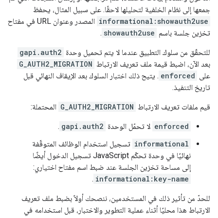
جمعها إلى نظام الخلفية لتحليلها لاحقًا. على سبيل المثال، يحفظ
informational:showauth2use
المصدر وعنوان URL في مفتاح
تخزين جلسة باسم
showauth2use
.
للتحقّق من سلوك التطبيق عندما لا يتم تحميل وحدة
gapi.auth2
بعد الآن، اضبط قيمة ملف تعريف الارتباط
G_AUTH2_MIGRATION
على
enforced
. يتيح ذلك اختبار السلوك بعد الإيقاف النهائي قبل
تاريخ التنفيذ.
قيم ملفات تعريف الارتباط
G_AUTH2_MIGRATION
المحتملة:
enforced
لا تحمّل الوحدة
gapi.auth2
.
informational
تسجيل استخدام الوظائف المتوقّفة
نهائيًا في وحدة تحكّم JavaScript تسجيل الدخول أيضًا
إلى مساحة تخزين الجلسة عند ضبط اسم مفتاح اختياري:
.
informational:key-name
للحدّ من تأثير ذلك في المستخدمين، ننصحك أولاً بضبط ملف تعريف
الارتباط هذا محليًا أثناء عملية التطوير والاختبار، قبل استخدامه في