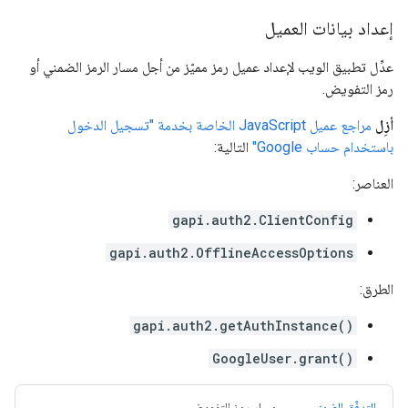
إعداد بيانات العميل
عدِّل تطبيق الويب لإعداد عميل رمز مميّز من أجل مسار الرمز الضمني أو
رمز التفويض.
أزِل
مراجع عميل JavaScript الخاصة بخدمة "تسجيل الدخول
باستخدام حساب Google"
التالية:
العناصر:
gapi.auth2.ClientConfig
gapi.auth2.OfflineAccessOptions
الطرق:
gapi.auth2.getAuthInstance()
GoogleUser.grant()
التدفّق الضمني
مسار رمز التفويض