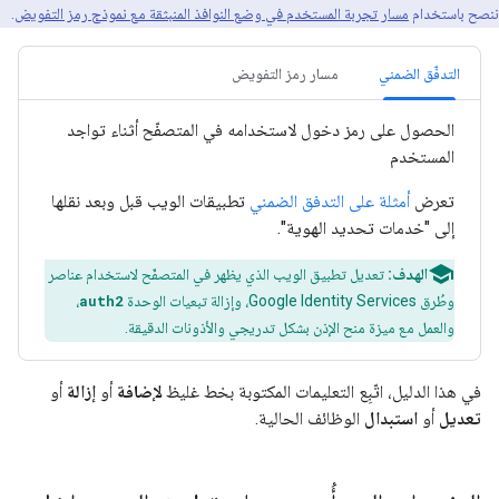
ننصح باستخدام
مسار تجربة المستخدم في وضع النوافذ المنبثقة مع نموذج رمز التفويض
.
التدفّق الضمني
مسار رمز التفويض
الحصول على رمز دخول لاستخدامه في المتصفّح أثناء تواجد
المستخدم
تعرض
أمثلة على التدفق الضمني
تطبيقات الويب قبل وبعد نقلها
إلى "خدمات تحديد الهوية".
الهدف:
تعديل تطبيق الويب الذي يظهر في المتصفّح لاستخدام عناصر
وطُرق Google Identity Services، وإزالة تبعيات الوحدة
auth2
،
والعمل مع ميزة منح الإذن بشكل تدريجي والأذونات الدقيقة.
في هذا الدليل، اتّبِع التعليمات المكتوبة بخط غليظ
لإضافة
أو
إزالة
أو
تعديل
أو
استبدال
الوظائف الحالية.