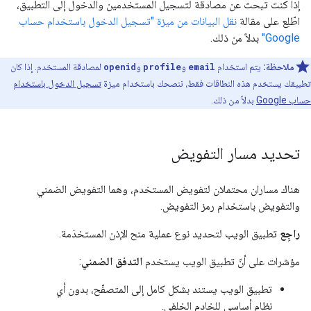
إذا كنت تبحث عن مصادقة لتسجيل المستخدمين والدخول إلى التطبيق،
اطّلِع على مقالة
نقل البيانات من ميزة "تسجيل الدخول باستخدام حساب
Google"
بدلاً من ذلك.
ملاحظة:
يتم استخدام
email
و
profile
و
openid
لمصادقة المستخدم. إذا كان
تطبيقك يستخدم هذه النطاقات فقط، ننصحك باستخدام ميزة
تسجيل الدخول باستخدام
حساب Google
بدلاً من ذلك.
تحديد مسار التفويض
هناك مساران محتملان لتفويض المستخدم، وهما التفويض الضمني
والتفويض باستخدام رمز التفويض.
راجِع
تطبيق الويب لتحديد نوع عملية منح الإذن المستخدَمة.
مؤشرات على أنّ تطبيق الويب يستخدم
التدفق الضمني
:
تطبيق الويب يستند بشكل كامل إلى المتصفّح، بدون أي
نظام أساسي للخادم الخلفي.