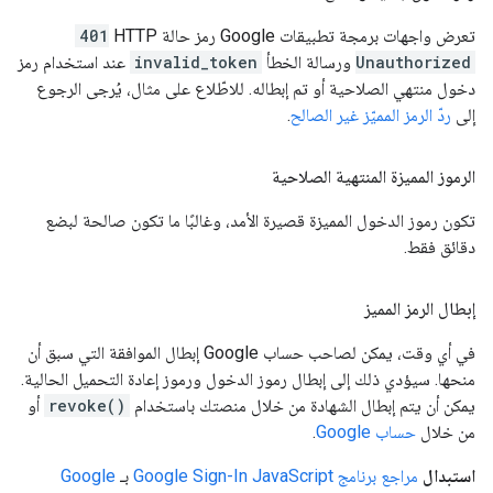
تعرض واجهات برمجة تطبيقات Google رمز حالة HTTP
401
Unauthorized
ورسالة الخطأ
invalid_token
عند استخدام رمز
دخول منتهي الصلاحية أو تم إبطاله. للاطّلاع على مثال، يُرجى الرجوع
إلى
ردّ الرمز المميّز غير الصالح
.
الرموز المميزة المنتهية الصلاحية
تكون رموز الدخول المميزة قصيرة الأمد، وغالبًا ما تكون صالحة لبضع
دقائق فقط.
إبطال الرمز المميز
في أي وقت، يمكن لصاحب حساب Google إبطال الموافقة التي سبق أن
منحها. سيؤدي ذلك إلى إبطال رموز الدخول ورموز إعادة التحميل الحالية.
يمكن أن يتم إبطال الشهادة من خلال منصتك باستخدام
revoke()
أو
من خلال
حساب Google
.
استبدال
مراجع برنامج Google Sign-In JavaScript
بـ
Google