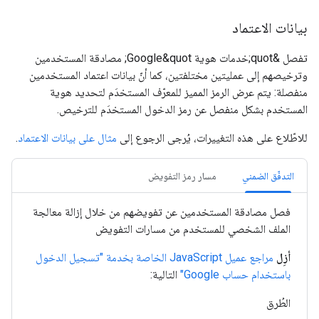
بيانات الاعتماد
تفصل &quot;خدمات هوية Google&quot; مصادقة المستخدمين
وترخيصهم إلى عمليتين مختلفتين، كما أنّ بيانات اعتماد المستخدمين
منفصلة: يتم عرض الرمز المميز للمعرّف المستخدَم لتحديد هوية
المستخدم بشكل منفصل عن رمز الدخول المستخدَم للترخيص.
للاطّلاع على هذه التغييرات، يُرجى الرجوع إلى
مثال على بيانات الاعتماد
.
التدفّق الضمني
مسار رمز التفويض
فصل مصادقة المستخدمين عن تفويضهم من خلال إزالة معالجة
الملف الشخصي للمستخدم من مسارات التفويض
أزِل
مراجع عميل JavaScript الخاصة بخدمة "تسجيل الدخول
باستخدام حساب Google"
التالية:
الطُرق