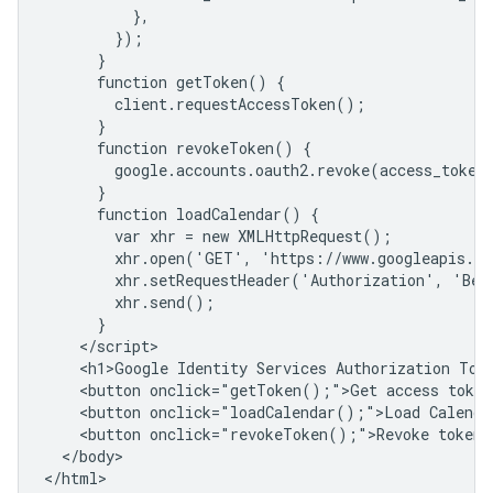
          },

        });

      }

      function getToken() {

        client.requestAccessToken();

      }

      function revokeToken() {

        google.accounts.oauth2.revoke(access_token
      }

      function loadCalendar() {

        var xhr = new XMLHttpRequest();

        xhr.open('GET', 'https://www.googleapis.co
        xhr.setRequestHeader('Authorization', 'Bear
        xhr.send();

      }

    </script>

    <h1>Google Identity Services Authorization Toke
    <button onclick="getToken();">Get access token<
    <button onclick="loadCalendar();">Load Calendar
    <button onclick="revokeToken();">Revoke token</
  </body>
