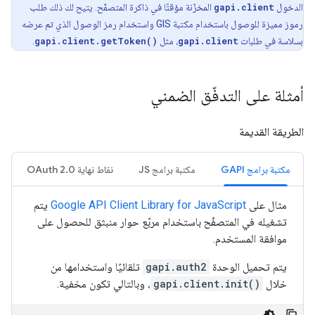
الدخول
gapi.client
المخزّنة مؤقتًا في ذاكرة المتصفّح. يتيح لك ذلك طلب
رموز مميزة للوصول باستخدام مكتبة GIS واستخدام رمز الوصول الذي تم عرضه
بسلاسة في طلبات
gapi.client
، مثل
gapi.client.getToken()
.
أمثلة على التدفّق الضمني
الطريقة القديمة
مكتبة برامج GAPI
مكتبة برامج JS
نقاط نهاية OAuth 2.0
مثال على
Google API Client Library for JavaScript
يتم
تشغيله في المتصفّح باستخدام مربّع حوار منبثق للحصول على
موافقة المستخدم.
يتم تحميل الوحدة
gapi.auth2
تلقائيًا واستخدامها من
خلال
gapi.client.init()
، وبالتالي تكون مخفية.