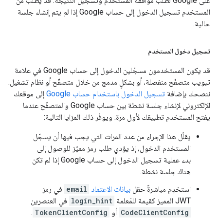
على Google لطلب موافقة المستخدم وتسجيل النتيجة. قد يُطلب من
المستخدم تسجيل الدخول إلى حساب Google إذا لم يتم إنشاء جلسة
حالية.
تسجيل دخول المستخدم
قد يكون المستخدمون مسجّلين الدخول إلى حساب Google في علامة
تبويب متصفّح منفصلة، أو بشكلٍ مدمج من خلال متصفّح أو نظام تشغيل.
ننصحك بإضافة
تسجيل الدخول باستخدام حساب Google
إلى موقعك
الإلكتروني لإنشاء جلسة نشطة بين حساب Google والمتصفّح عندما
يفتح المستخدم تطبيقك لأول مرة. ويوفّر ذلك المزايا التالية:
يقلّل هذا الإجراء من عدد المرات التي يجب فيها أن يسجّل
المستخدم الدخول، إذ يؤدي طلب رمز مميّز للوصول إلى
بدء عملية تسجيل الدخول إلى حساب Google إذا لم تكن
هناك جلسة نشطة.
استخدِم مباشرةً حقل
بيانات الاعتماد
email
في رمز
JWT المميز كقيمة للمَعلمة
login_hint
في العنصرين
CodeClientConfig
أو
TokenClientConfig
.