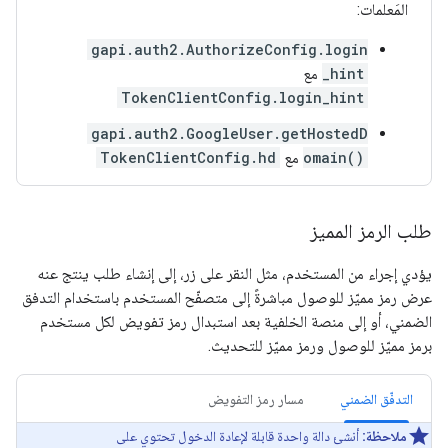
المَعلمات:
gapi.auth2.AuthorizeConfig.login
_hint
مع
TokenClientConfig.login_hint
gapi.auth2.GoogleUser.getHostedD
omain()
مع
TokenClientConfig.hd
طلب الرمز المميز
يؤدي إجراء من المستخدم، مثل النقر على زر، إلى إنشاء طلب ينتج عنه
عرض رمز مميّز للوصول مباشرةً إلى متصفّح المستخدم باستخدام التدفق
الضمني، أو إلى منصة الخلفية بعد استبدال رمز تفويض لكل مستخدم
برمز مميّز للوصول ورمز مميّز للتحديث.
التدفّق الضمني
مسار رمز التفويض
ملاحظة:
أنشئ دالة واحدة قابلة لإعادة الدخول تحتوي على