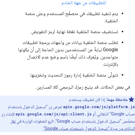
للتطبيقات من جهة الخادم
يتم تنفيذ تطبيقك في متصفّح المستخدم وعلى منصة
الخلفية.
تستضيف منصة الخلفية نقطة نهاية لرمز التفويض.
تطلب منصة الخلفية بيانات من واجهات برمجة تطبيقات
Google نيابةً عن المستخدمين بدون الحاجة إلى أن يكونوا
متواجدين، ويُعرف ذلك أيضًا باسم وضع عدم الاتصال
بالإنترنت.
تتولّى منصة الخلفية إدارة رموز التحديث وتخزينها.
في بعض الحالات، قد يتيح رمزك البرمجي كلا المسارين.
ملاحظة مهمة:
إذا كان تطبيقك يستخدم
apis.google.com/js/platform.js
لعرض زر "تسجيل الدخول باستخدام
حساب Google" التلقائي، أو
apis.google.com/js/api:client.js
لإنشاء زر
مخصّص "تسجيل الدخول باستخدام حساب Google"، اتّبِع الخطوات الواردة في
نقل
البيانات من ميزة "تسجيل الدخول باستخدام حساب Google"
.