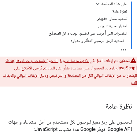
على هذه الصفحة
نظرة عامة
تحديد مسار التفويض
اختيار عملية تفويض
التغييرات التي أُجريت على تطبيق الويب داخل المتصفّح
تحديد الرمز البرمجي المتأثر واختباره
تحذير:
تم إيقاف العمل في
مكتبة منصة تسجيل الدخول باستخدام حساب Google
JavaScript للويب
. للحصول على مساعدة بشأن نقل البيانات، يُرجى الاطّلاع على
الإشعارات عن الإيقاف النهائي لكل من
المصادقة و
الترخيص
ودليل
الإيقاف النهائي والإيقاف
التام
.
نظرة عامة
للحصول على رمز مميز للوصول لكل مستخدم من أجل استدعاء واجهات
Google API، توفّر Google عدة مكتبات JavaScript: