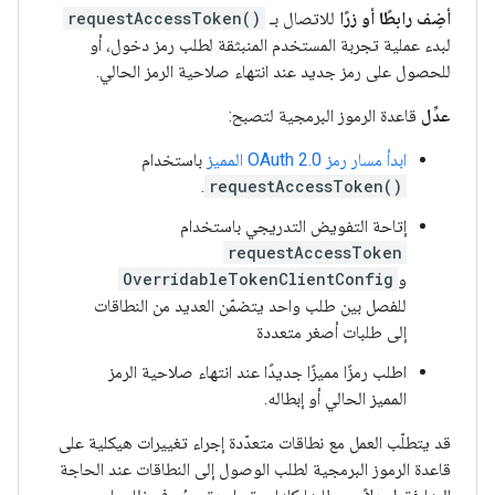
أضِف رابطًا أو زرًا
للاتصال بـ
requestAccessToken()
لبدء عملية تجربة المستخدم المنبثقة لطلب رمز دخول، أو
للحصول على رمز جديد عند انتهاء صلاحية الرمز الحالي.
عدِّل
قاعدة الرموز البرمجية لتصبح:
ابدأ مسار رمز OAuth 2.0 المميز
باستخدام
.
requestAccessToken()
إتاحة التفويض التدريجي باستخدام
requestAccessToken
و
OverridableTokenClientConfig
للفصل بين طلب واحد يتضمّن العديد من النطاقات
إلى طلبات أصغر متعددة
اطلب رمزًا مميزًا جديدًا عند انتهاء صلاحية الرمز
المميز الحالي أو إبطاله.
قد يتطلّب العمل مع نطاقات متعدّدة إجراء تغييرات هيكلية على
قاعدة الرموز البرمجية لطلب الوصول إلى النطاقات عند الحاجة