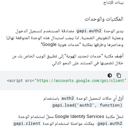
بيئات الإنتاج.
المكتبات والوحدات
يدير الوحدة
gapi.auth2
مصادقة المستخدم لتسجيل الدخول
وعملية التفويض الضمنية، لذا يجب استبدال هذه الوحدة المتوقفة نهائيًا
وعناصرها وطرقها بمكتبة "خدمات هوية Google".
أضِف
مكتبة "خدمات تحديد الهوية" إلى تطبيق الويب الخاص بك من
خلال تضمينها في المستند على النحو التالي:
<
script
src
=
"https://accounts.google.com/gsi/client"
أزِل
أي حالات لتحميل الوحدة
auth2
باستخدام
.
gapi.load('auth2', function)
تحلّ مكتبة Google Identity Services محلّ استخدام الوحدة
gapi.auth2
. يمكنك مواصلة استخدام الوحدة
gapi.client