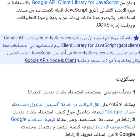
بأمان من
Google API Client Library for JavaScript
والاستفادة من
ميزة الإنشاء التلقائي لطُرق JavaScript قابلة للاستدعاء من مستند
استكشاف، وتجميع عدة طلبات بيانات من واجهة برمجة التطبيقات،
ووظيفة إدارة CORS.
ملاحظة مهمة:
تم تصميم كلّ من مكتبة Identity Services ومكتبة Google API
Client Library for JavaScript (gapi.client) ليتم استخدامهما في المتصفّحات فقط.
لا يمكن تضمين مكتبة Identity Services في أُطر عمل JavaScript للخادم الخلفي،
ولكن يمكنك بدلاً من ذلك استخدام مكتبة
Google APIs Node.js Client
.
بسكويت
لا يتطلّب تفويض المستخدم استخدام ملفات تعريف الارتباط.
يمكنك الاطّلاع على
نقل البيانات من خدمة "تسجيل الدخول باستخدام
حساب Google"
لمعرفة تفاصيل حول كيفية استخدام ملفات تعريف
الارتباط في مصادقة المستخدم، وعلى مقالة
كيفية استخدام Google
لملفات تعريف الارتباط
لمعرفة كيفية استخدام منتجات وخدمات
Google الأخرى لملفات تعريف الارتباط.