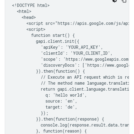
<!DOCTYPE html>

  <html>

    <head>

      <script src="https://apis.google.com/js/api.j
      <script>

        function start() {

          gapi.client.init({

            'apiKey': 'YOUR_API_KEY',

            'clientId': 'YOUR_CLIENT_ID',

            'scope': 'https://www.googleapis.com/au
            'discoveryDocs': ['https://www.googleap
          }).then(function() {

            // Execute an API request which is retu
            // The method name language.translation
            return gapi.client.language.translation
              q: 'hello world',

              source: 'en',

              target: 'de',

            });

          }).then(function(response) {

            console.log(response.result.data.transl
          }, function(reason) {
