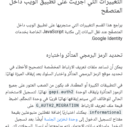
التغييرات التي أُجريت على تطبيق الويب داخل
المتصفّح
يراجع هذا القسم التغييرات التي ستجريها على تطبيق الويب داخل
المتصفّح عند نقل البيانات إلى مكتبة JavaScript الخاصة بخدمات
Google Identity.
تحديد الرمز البرمجي المتأثر واختباره
يمكن أن تساعد ملفات تعريف الارتباط المخصّصة لتصحيح الأخطاء في
تحديد موقع الرمز البرمجي المتأثّر واختبار السلوك بعد إيقاف الميزة نهائيًا.
في التطبيقات الكبيرة أو المعقّدة، قد يكون من الصعب العثور على جميع
الرموز المتأثرة بإيقاف الوحدة
gapi.auth2
نهائيًا. لتسجيل الاستخدام
الحالي للوظائف التي سيتم إيقافها نهائيًا قريبًا في وحدة التحكّم، اضبط
قيمة ملف تعريف الارتباط
G_AUTH2_MIGRATION
على
informational
. يمكنك اختياريًا إضافة نقطتَين متبوعتَين بقيمة
مفتاح لتسجيل الدخول إلى
وحدة تخزين الجلسة
أيضًا. بعد تسجيل
الدخول واستلام بيانات الاعتماد، تتم مراجعتها أو إرسال السجلات التي تم