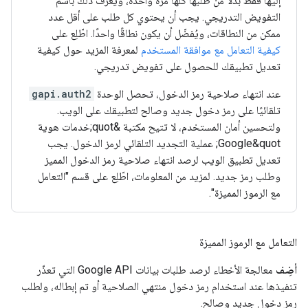
إليها فقط بدلاً من طلبها كلها مرة واحدة، ويُعرف ذلك باسم
التفويض التدريجي. يجب أن يحتوي كل طلب على أقل عدد
ممكن من النطاقات، ويُفضّل أن يكون نطاقًا واحدًا. اطّلِع على
كيفية التعامل مع موافقة المستخدم
لمعرفة المزيد حول كيفية
تعديل تطبيقك للحصول على تفويض تدريجي.
عند انتهاء صلاحية رمز الدخول، تحصل الوحدة
gapi.auth2
تلقائيًا على رمز دخول جديد وصالح لتطبيقك على الويب.
ولتحسين أمان المستخدم، لا تتيح مكتبة &quot;خدمات هوية
Google&quot; عملية التجديد التلقائي لرمز الدخول. يجب
تعديل تطبيق الويب لرصد انتهاء صلاحية رمز الدخول المميز
وطلب رمز جديد. لمزيد من المعلومات، اطّلِع على قسم "التعامل
مع الرموز المميزة".
التعامل مع الرموز المميزة
أضِف
معالجة الأخطاء لرصد طلبات بيانات Google API التي تعذّر
تنفيذها عند استخدام رمز دخول منتهي الصلاحية أو تم إبطاله، ولطلب
رمز دخول جديد وصالح.