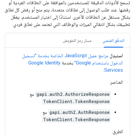
تسمح الأذونات الدقيقة للمستخدمين بالموافقة على النطاقات الفردية أو
رفضها. عند طلب الوصول إلى نطاقات متعددة، يتم منح أو رفض كل نطاق
بشكل مستقل عن النطاقات الأخرى. استنادًا إلى اختيار المستخدم، يفعّل
تطبيقك بشكل انتقائي الميزات والوظائف التي تعتمد على نطاق فردي.
التدفّق الضمني
مسار رمز التفويض
استبدِل
مراجع عميل JavaScript الخاصة بخدمة "تسجيل
الدخول باستخدام Google"
بخدمة
Google Identity
:
Services
العناصر:
gapi.auth2.AuthorizeResponse
مع
TokenClient.TokenResponse
gapi.auth2.AuthResponse
مع
TokenClient.TokenResponse
الطرق: