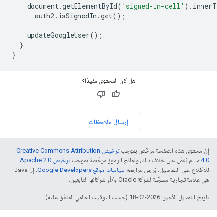
document
.
getElementById
(
'signed-in-cell'
)
.
innerT
auth2
.
isSignedIn
.
get
();
updateGoogleUser
();
}
}
هل كان المحتوى مفيدًا؟
إرسال ملاحظات
إنّ محتوى هذه الصفحة مرخّص بموجب
ترخيص Creative Commons Attribution
4.0‏
ما لم يُنصّ على خلاف ذلك، ونماذج الرموز مرخّصة بموجب
ترخيص Apache 2.0‏
.
للاطّلاع على التفاصيل، يُرجى مراجعة
سياسات موقع Google Developers‏
. إنّ Java
هي علامة تجارية مسجَّلة لشركة Oracle و/أو شركائها التابعين.
تاريخ التعديل الأخير: 2026-02-18 (حسب التوقيت العالمي المتفَّق عليه)