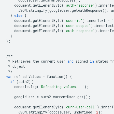
googleUser
.
getGrantedScopes
();
document
.
getElementById
(
'auth-response'
)
.
innerTe
JSON
.
stringify
(
googleUser
.
getAuthResponse
(),
u
}
else
{
document
.
getElementById
(
'user-id'
)
.
innerText
=
'
document
.
getElementById
(
'user-scopes'
)
.
innerText
document
.
getElementById
(
'auth-response'
)
.
innerTe
}
};
/**
*
Retrieves
the
current
user
and
signed
in
states
f
*
object
.
*/
var
refreshValues
=
function
()
{
if
(
auth2
){
console
.
log
(
'Refreshing values...'
);
googleUser
=
auth2
.
currentUser
.
get
();
document
.
getElementById
(
'curr-user-cell'
)
.
innerT
JSON
.
stringify
(
googleUser
,
undefined
,
2
);