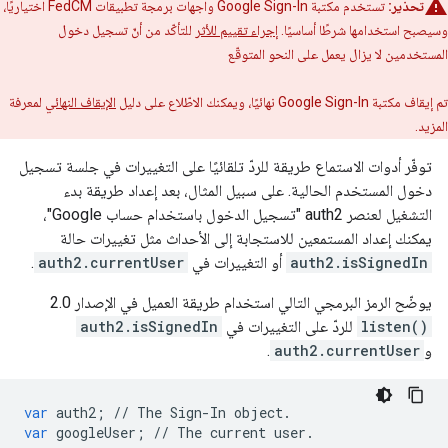
تحذير:
تستخدم مكتبة Google Sign-In واجهات برمجة تطبيقات FedCM اختياريًا،
وسيصبح استخدامها شرطًا أساسيًا.
إجراء تقييم للأثر
للتأكّد من أنّ تسجيل دخول
المستخدمين لا يزال يعمل على النحو المتوقّع
تم إيقاف مكتبة Google Sign-In نهائيًا، ويمكنك الاطّلاع على دليل
الإيقاف النهائي
لمعرفة
المزيد.
توفّر أدوات الاستماع طريقة للردّ تلقائيًا على التغييرات في جلسة تسجيل
دخول المستخدم الحالية. على سبيل المثال، بعد إعداد طريقة بدء
التشغيل لعنصر auth2 "تسجيل الدخول باستخدام حساب Google"،
يمكنك إعداد المستمعين للاستجابة إلى الأحداث مثل تغييرات حالة
auth2.isSignedIn
أو التغييرات في
auth2.currentUser
.
يوضّح الرمز البرمجي التالي استخدام طريقة العميل في الإصدار 2.0
listen()
للردّ على التغييرات في
auth2.isSignedIn
و
auth2.currentUser
.
var
auth2
;
//
The
Sign
-
In
object
.
var
googleUser
;
//
The
current
user
.