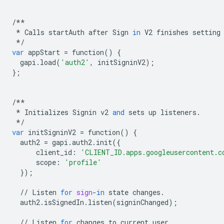
/**
*
Calls
startAuth
after
Sign
in
V2
finishes
setting
*/
var
appStart
=
function
()
{
gapi
.
load
(
'auth2'
,
initSigninV2
);
};
/**
*
Initializes
Signin
v2
and
sets
up
listeners
.
*/
var
initSigninV2
=
function
()
{
auth2
=
gapi
.
auth2
.
init
({
client_id
:
'CLIENT_ID.apps.googleusercontent.c
scope
:
'profile'
});
//
Listen
for
sign
-
in
state
changes
.
auth2
.
isSignedIn
.
listen
(
signinChanged
);
//
Listen
for
changes
to
current
user
.