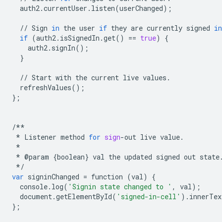
auth2
.
currentUser
.
listen
(
userChanged
);
//
Sign
in
the
user
if
they
are
currently
signed
in
if
(
auth2
.
isSignedIn
.
get
()
==
true
)
{
auth2
.
signIn
();
}
//
Start
with
the
current
live
values
.
refreshValues
();
};
/**
*
Listener
method
for
sign
-
out
live
value
.
*
*
@
param
{
boolean
}
val
the
updated
signed
out
state
*/
var
signinChanged
=
function
(
val
)
{
console
.
log
(
'Signin state changed to '
,
val
);
document
.
getElementById
(
'signed-in-cell'
)
.
innerTex
};