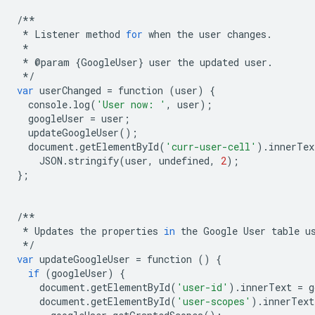
/**
*
Listener
method
for
when
the
user
changes
.
*
*
@
param
{
GoogleUser
}
user
the
updated
user
.
*/
var
userChanged
=
function
(
user
)
{
console
.
log
(
'User now: '
,
user
);
googleUser
=
user
;
updateGoogleUser
();
document
.
getElementById
(
'curr-user-cell'
)
.
innerTex
JSON
.
stringify
(
user
,
undefined
,
2
);
};
/**
*
Updates
the
properties
in
the
Google
User
table
u
*/
var
updateGoogleUser
=
function
()
{
if
(
googleUser
)
{
document
.
getElementById
(
'user-id'
)
.
innerText
=
g
document
.
getElementById
(
'user-scopes'
)
.
innerText