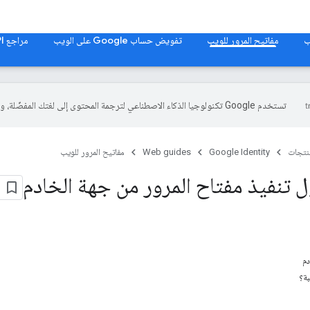
مفاتيح المرور للويب
تفويض حساب Google على الويب
مراجع Web API
تستخدم Google تكنولوجيا الذكاء الاصطناعي لترجمة المحتوى إلى لغتك المفضّلة، وقد تتضمّن بعض الأخطاء.
منتجات
Google Identity
Web guides
مفاتيح المرور للويب
 تنفيذ مفتاح المرور من جهة الخادم
دم
بة؟