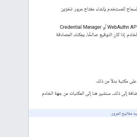
ك استخدام WebAuthn API أو Credential Manager API للسماح للمستخدم بإنشاء مفتاح مرور. تخزين
يمكنك الحصول على طلب مصادقة من الخادم واستخدام WebAuthn API أو Credential Manager
لخادم. إذا كان التوقيع صالحًا، يمكنك المصادقة
لى مكتبة بدلاً من ذلك.
إضافة إلى ذلك، سنشير هنا إلى المكتبات من جهة الخادم
ه مفاتيح المرور.