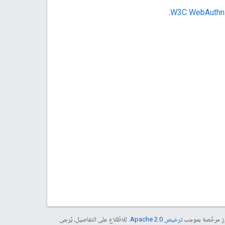
.
موز مرخّصة بموجب
ترخيص Apache 2.0‏
. للاطّلاع على التفاصيل، يُرجى