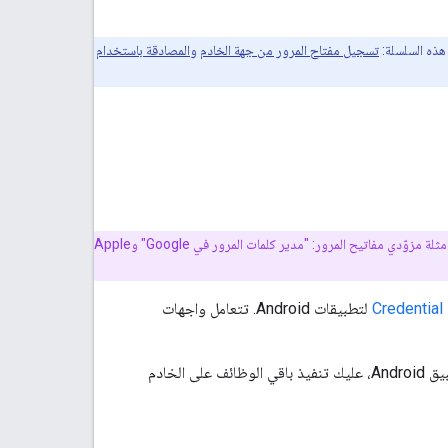
هذه السلسلة:
تسجيل مفتاح المرور من جهة الخادم
و
المصادقة باستخدام
هو برنامج يُستخدم لإنشاء بيانات اعتماد آمنة من ناحية التشفير وتوفيرها. ومن أمثلة مزوّدي مفاتيح المرور: "مدير كلمات المرور في Google" وApple
Credential
لتطبيقات Android. تتعامل واجهات
وعلى الرغم من أنّ واجهات برمجة التطبيقات هذه يتم طلبها من أحد العملاء، مثل صفحة ويب أو تطبيق Android، عليك تنفيذ باقي الوظائف على الخادم