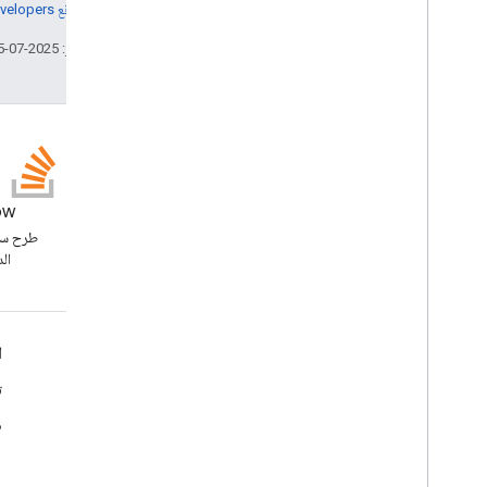
مراجعة
سياسات موقع Google Developers‏
تاريخ التعديل الأخير: 2025-07-25 (حسب التوقيت العالمي المتفَّق عليه)
ow
GitHub
جرِّب العيّنات وجرِّب بنفسك
طرح سؤ
الد
معلومات المنتج
ا
بنود الخدمة
ت
إرشادات بناء هوية العلامة التجارية
ه