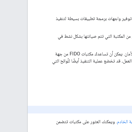
FIDO من جهة الخادم توفير واجهات برمجة تطبيقات بسيطة لتنفيذ
ن المكتبة التي تتم صيانتها بشكل نشط في
يجب أن يتوافق تنفيذ مفتاح المرور مع مواصفات WebAuthn ومتطلبات الأمان. يمكن أن تساعدك مكتبات FIDO من جهة
لعمل، قد تخضع عملية التنفيذ أيضًا للّوائح التي
ة الخادم
. ويمكنك العثور على مكتبات تتضمن