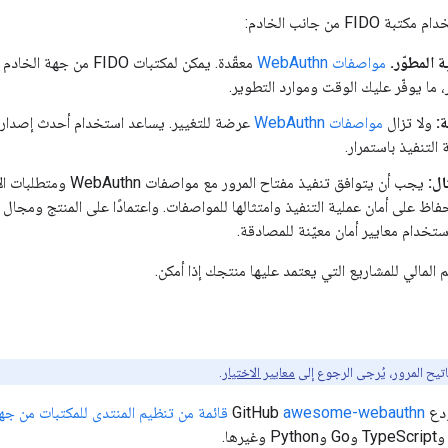
FI من جانب الخادم:
 المطوّر.
مواصفات WebAuthn
معقّدة. يمكن لمكتبات 
، ما يوفّر عليك الوقت وموارد التطوير.
ة:
ولا تزال
مواصفات WebAuthn
عرضة للتغيير. يساعد استخدام أحدث إصدار م
لتنفيذ باستمرار.
ال:
فاظ على أمان عملية التنفيذ وامتثالها للمواصفات. واعتمادًا على المنتج ومجال ا
تخدام معايير أمان معيّنة للمصادقة.
المالي للمشاريع التي يعتمد عليها منتجك إذا أمكن.
تيح المرور، يُرجى الرجوع إلى
معايير الاختيار
.
GitH
awesome-webauthn
قائمة من تنظيم المنتدى للمكتبات من جه