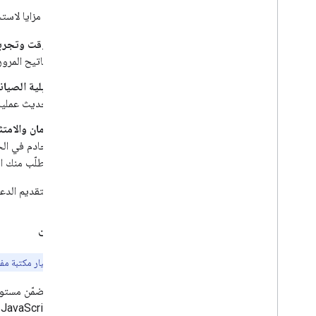
هناك عدة مزايا لاستخدام مكتبة DO
الوقت وتجربة
مفاتيح المرور
قابلية الصيان
تحديث عملية ا
الأمان والامتث
الخادم في الح
تتطلّب منك اس
ننصحك بتقديم الدعم 
المكتبات
ملاحظة:
لاختيار مكتبة مفا
يتضمّن مستودع ub
JavaScript وTypeScript وGo وPython وغيرها.