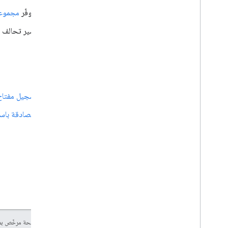
تتوفّر
مجموعة
يشير تحالف FIDO Alliance إلى
التالي
تسجيل مفتاح 
المصادقة باس
إنّ محتوى هذه الصفحة مرخّص 