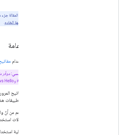
التالي
كلمة مرور
ملاحظة:
هذه المقالة جزء م
تسجيل الدخول باستخدام مفتاح مرور على
الويب
مفتاح المرور من جهة الخادم
.
تسجيل الدخول باستخدام مفتاح مرور من
خلال الملء التلقائي للنموذج
نظرة عامة
ترقية مفاتيح المرور
الترويج لترقيات مفاتيح المرور في "مدير كلمات
عند استخدام
مفاتيح 
المرور في Google"
المصطلح الرئيسي:
موفِّر 
iCloud Keychain وWindows Hello وDashlane وغيرها.
لإنشاء مفاتيح المرو
برمجة التطبيقات هذه 
لإكمال حالات استخدا
تتألف عملية استخدام