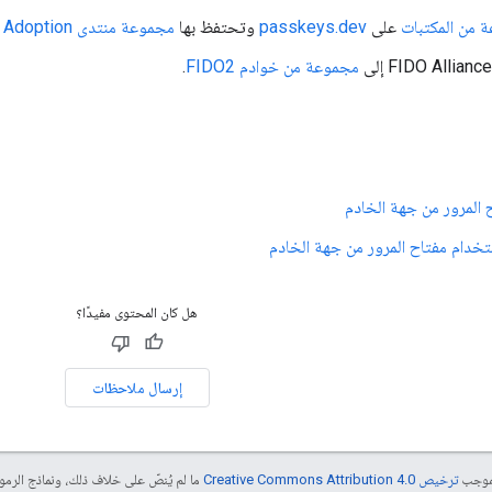
 من المكتبات
على
passkeys.dev
وتحتفظ بها
مجموعة منتدى W3C WebAuthn Adoption
مجموعة من خوادم FIDO2
.
المرور من جهة الخادم
تخدام مفتاح المرور من جهة الخادم
هل كان المحتوى مفيدًا؟
إرسال ملاحظات
بموجب
ترخيص Creative Commons Attribution 4.0‏
ما لم يُنصّ على خلاف ذلك، ونماذج الر