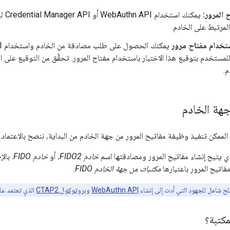
المرور:
يمكن
 المرتبط على الخادم
تخدام مفتاح مرور
ح للمستخدم بتوقيع هذا الاختبار باستخدام مفتاح المرور. تحقَّق من التوقيع على ا
.
هة الخادم
 الممكن تنفيذ وظيفة مفاتيح المرور من جهة الخادم من البداية، ننصح بالاعتماد ع
لذي يتيح إنشاء مفاتيح المرور ومصادقتها اسم
خادم FIDO2
، أو
خادم FIDO
. بال
فاتيح المرور باعتبارها
مكتبات من جهة الخادم FIDO
.
شامل للجهود التي أدت إلى إنشاء
WebAuthn API
و
بروتوكول CTAP2
الذي تعتمد علي
مكتبة؟