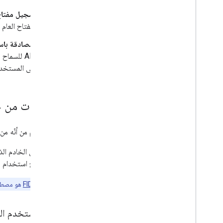
تسجيل مفتاح 
المفتاح العام
المصادقة باس
API للسما
على المستخدم
المكتبات من ج
على الرغم من أنّه من
يُطلَق على الخادم ا
التي تتيح استخدام م
ملاحظة:
FIDO2
هو مصطلح 
لماذا تستخدم ال