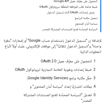
الحصول على معرّف عميل Google API
ضبط شاشة طلب الموافقة المتعلّقة ببروتوكول OAuth
عرض إعدادات OAuth أثناء تسجيل الدخول
تحميل مكتبة البرامج
سياسة أمان المحتوى
السياسة المحدّدة لفتح المستندات المشتركة المصدر
لإضافة زر "تسجيل الدخول باستخدام حساب Google" أو إشعارات "بنقرة
واحدة" و"تسجيل الدخول تلقائيًا" إلى موقعك الإلكتروني، عليك أولاً اتّباع
الخطوات التالية:
الحصول على معرّف عميل OAuth 2.0
ضبط إعدادات وهوية العلامة التجارية لبروتوكول OAuth
حمِّل مكتبة برامج Google Identity Services،
يمكنك اختياريًا إعداد "سياسة أمان المحتوى" و
تعديل "السياسة المحدّدة لفتح المستندات المشتركة
المصدر"