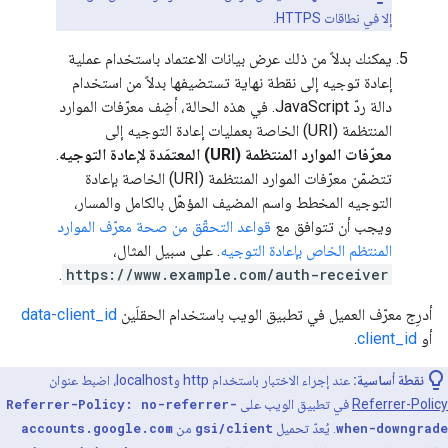
إلا في نطاقات HTTPS.
يمكنك بدلاً من ذلك عرض بيانات الاعتماد باستخدام عملية
إعادة توجيه إلى نقطة نهاية تستضيفها بدلاً من استخدام
دالة ردّ JavaScript. في هذه الحالة، أضِف معرّفات الموارد
المنتظمة (URI) الخاصة بعمليات إعادة التوجيه إلى
معرّفات الموارد المنتظمة (URI) المعتمَدة لإعادة التوجيه
.
تتضمّن معرّفات الموارد المنتظمة (URI) الخاصة بإعادة
التوجيه المخطط واسم المضيف المؤهّل بالكامل والمسار،
ويجب أن تتوافق مع
قواعد التحقّق من صحة معرّف الموارد
المنتظم الخاص بإعادة التوجيه
. على سبيل المثال،
.
https://www.example.com/auth-receiver
أدرِج معرّف العميل في تطبيق الويب باستخدام الحقلَين
data-client_id
أو
client_id
.
نقطة أساسية:
عند إجراء الاختبار باستخدام http وlocalhost، اضبط عنوان
Referrer-Policy
في تطبيق الويب على
Referrer-Policy: no-referrer-
when-downgrade
. يُعدّ تحميل
gsi/client
من
accounts.google.com