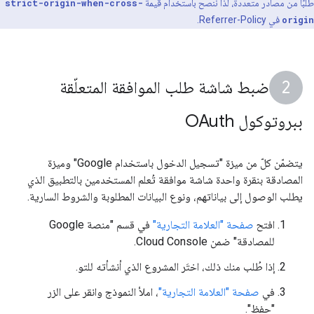
طلبًا من مصادر متعددة، لذا ننصح باستخدام قيمة
strict-origin-when-cross-
origin
في Referrer-Policy.
ضبط شاشة طلب الموافقة المتعلّقة
ببروتوكول OAuth
يتضمّن كلّ من ميزة "تسجيل الدخول باستخدام Google" وميزة
المصادقة بنقرة واحدة شاشة موافقة تُعلم المستخدمين بالتطبيق الذي
يطلب الوصول إلى بياناتهم، ونوع البيانات المطلوبة والشروط السارية.
افتح
صفحة "العلامة التجارية"
في قسم "منصة Google
للمصادقة" ضمن Cloud Console.
إذا طُلب منك ذلك، اختَر المشروع الذي أنشأته للتو.
في
صفحة "العلامة التجارية"
، املأ النموذج وانقر على الزر
"حفظ".