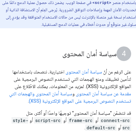
باستخدام عنصر
<script>
في صفحة الويب. يضمن ذلك حصول عملية الدمج دائمًا على
تحديثات الأمان المهمة وإصلاحات التوافق الضرورية. يُرجى العِلم أنّ الاستضافة الذاتية أو
استخدام نسخة غير متصلة بالإنترنت ليس من حالات الاستخدام المتوافقة وقد يؤدي إلى
سلوك غير متوقّع أو حدوث أخطاء في عمليات الدمج المستقبلية.
سياسة أمان المحتوى
على الرغم من أنّ
سياسة أمان المحتوى
اختيارية، ننصحك باستخدامها
لتأمين تطبيقك ومنع الهجمات التي تستخدم النصوص البرمجية على
المواقع الإلكترونية (XSS). لمزيد من المعلومات، يمكنك الاطّلاع على
مقدمة عن سياسة أمان المحتوى
و
سياسة أمان المحتوى والهجمات التي
تستخدم النصوص البرمجية على المواقع الإلكترونية (XSS)
.
قد تتضمّن "سياسة أمان المحتوى" توجيهًا واحدًا أو أكثر، مثل
connect-src
أو
frame-src
أو
script-src
أو
style-
src
أو
default-src
.