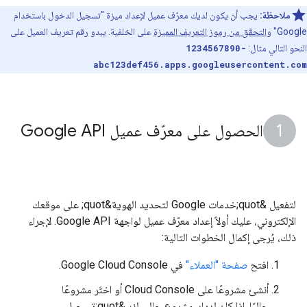
ملاحظة:
يجب أن يكون لديك معرّف عميل لإعداد ميزة "تسجيل الدخول باستخدام
Google" و
التحقّق من رموز التعريف المميزة
على الخلفية. يبدو رقم تعريف العميل على
النحو التالي مثال:
1234567890-
abc123def456.apps.googleusercontent.com
الحصول على معرّف عميل Google API
لتفعيل &quot;خدمات Google لتحديد الهوية&quot; على موقعك
الإلكتروني، عليك أولاً إعداد معرّف عميل لواجهة Google API. لإجراء
ذلك، يُرجى إكمال الخطوات التالية:
افتح
صفحة "العملاء"
في Google Cloud Console.
أنشئ مشروعًا على Cloud Console أو اختَر مشروعًا
حاليًا. إذا كان لديك مشروع حالي لزر &quot;تسجيل