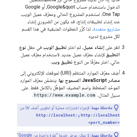
الدخول باستخدام حساب Google&quot; أو Google
One Tap، استخدِم المشروع الحالي ومعرّف عميل الويب.
عند إنشاء تطبيقات إنتاج، قد يكون من الضروري إنشاء
مشاريع متعددة
، لذا كرِّر الخطوات المتبقية في هذا القسم
لكل مشروع تديره.
انقر على
إنشاء عميل
، ثم اختَر
تطبيق الويب
في حقل
نوع
التطبيق
لإنشاء معرّف عميل جديد. لاستخدام معرّف عميل
حالي، اختَر معرّفًا من النوع
تطبيق ويب
.
أضِف معرّف الموارد المنتظم (URI) لموقعك الإلكتروني إلى
مصادر JavaScript المسموح بها
. يتضمّن معرّف الموارد
الموحّد المخطط واسم المضيف المؤهَّل بالكامل فقط. على
سبيل المثال،
https://www.example.com
.
ملاحظة مهمة:
لإجراء اختبارات محلية أو تطوير، أضِف كلاً من
http://localhost
و
http://localhost:
<port_number>
ملاحظة مهمة:
لا يمكن عرض خدمة "نقرة واحدة من Google"