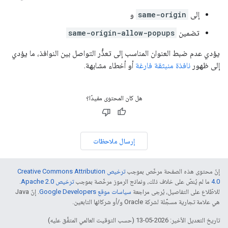
إلى
same-origin
و
تضمين
same-origin-allow-popups
يؤدي عدم ضبط العنوان المناسب إلى تعذُّر التواصل بين النوافذ، ما يؤدي
إلى ظهور
نافذة منبثقة فارغة
أو أخطاء مشابهة.
هل كان المحتوى مفيدًا؟
إرسال ملاحظات
إنّ محتوى هذه الصفحة مرخّص بموجب
ترخيص Creative Commons Attribution
4.0‏
ما لم يُنصّ على خلاف ذلك، ونماذج الرموز مرخّصة بموجب
ترخيص Apache 2.0‏
.
للاطّلاع على التفاصيل، يُرجى مراجعة
سياسات موقع Google Developers‏
. إنّ Java
هي علامة تجارية مسجَّلة لشركة Oracle و/أو شركائها التابعين.
تاريخ التعديل الأخير: 2026-05-13 (حسب التوقيت العالمي المتفَّق عليه)