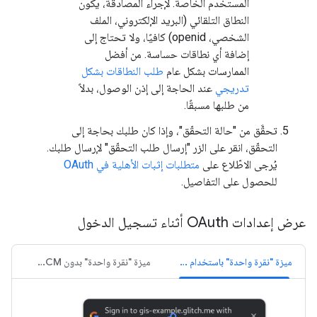
المستخدم الخاصة. لإجراء المصادقة، يكون
النطاق التلقائي (البريد الإلكتروني، الملف
الشخصي، openid) كافيًا، ولا تحتاج إلى
إضافة أي نطاقات حساسة. من أفضل
الممارسات بشكل عام
طلب النطاقات بشكل
تدريجي
عند الحاجة إلى إذن الوصول، بدلاً
من طلبها مسبقًا.
تحقَّق من "حالة التحقّق"، وإذا كان طلبك بحاجة إلى
التحقّق، انقر على الزر "إرسال طلب التحقّق" لإرسال طلبك.
يُرجى الاطّلاع على
متطلبات إثبات الأهلية في OAuth
للحصول على التفاصيل.
عرض إعدادات OAuth أثناء تسجيل الدخول
ميزة "نقرة واحدة" باستخدام FedCM
ميزة "نقرة واحدة" بدون FedCM