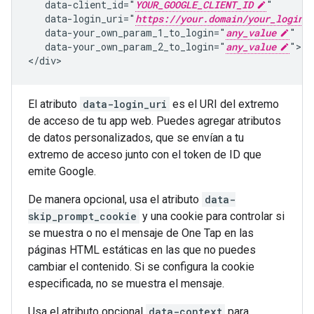
   data-client_id="
YOUR_GOOGLE_CLIENT_ID
"

   data-login_uri="
https://your.domain/your_login_
   data-your_own_param_1_to_login="
any_value
"

   data-your_own_param_2_to_login="
any_value
">

El atributo
data-login_uri
es el URI del extremo
de acceso de tu app web. Puedes agregar atributos
de datos personalizados, que se envían a tu
extremo de acceso junto con el token de ID que
emite Google.
De manera opcional, usa el atributo
data-
skip_prompt_cookie
y una cookie para controlar si
se muestra o no el mensaje de One Tap en las
páginas HTML estáticas en las que no puedes
cambiar el contenido. Si se configura la cookie
especificada, no se muestra el mensaje.
Usa el atributo opcional
data-context
para