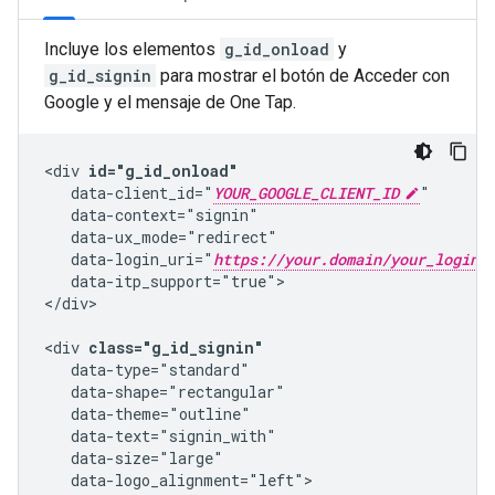
Incluye los elementos
g_id_onload
y
g_id_signin
para mostrar el botón de Acceder con
Google y el mensaje de One Tap.
<div 
id="g_id_onload"
   data-client_id="
YOUR_GOOGLE_CLIENT_ID
"

   data-context="signin"

   data-ux_mode="redirect"

   data-login_uri="
https://your.domain/your_login_
   data-itp_support="true">

</div>

<div 
class="g_id_signin"
   data-type="standard"

   data-shape="rectangular"

   data-theme="outline"

   data-text="signin_with"

   data-size="large"

   data-logo_alignment="left">
