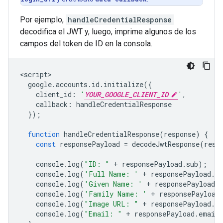
Por ejemplo,
handleCredentialResponse
decodifica el JWT y, luego, imprime algunos de los
campos del token de ID en la consola.
<
script
google
.
accounts
.
id
.
initialize
({
client_id
:
'
YOUR_GOOGLE_CLIENT_ID
'
,
callback
:
handleCredentialResponse
});
function
handleCredentialResponse
(
response
)
{
const
responsePayload
=
decodeJwtResponse
(
resp
console
.
log
(
"ID: "
+
responsePayload
.
sub
);
console
.
log
(
'Full Name: '
+
responsePayload
.
n
console
.
log
(
'Given Name: '
+
responsePayload
.
console
.
log
(
'Family Name: '
+
responsePayload
console
.
log
(
"Image URL: "
+
responsePayload
.
pi
console
.
log
(
"Email: "
+
responsePayload
.
email