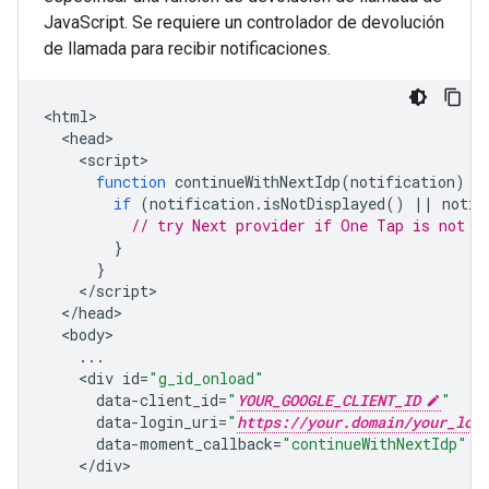
JavaScript. Se requiere un controlador de devolución
de llamada para recibir notificaciones.
<
html
<
head
<
script
function
continueWithNextIdp
(
notification
)
{
if
(
notification
.
isNotDisplayed
()
||
notif
// try Next provider if One Tap is not d
}
}
<
/
script
<
/
head
<
body
...
<
div
id
=
"g_id_onload"
data
-
client_id
=
"
YOUR_GOOGLE_CLIENT_ID
"
data
-
login_uri
=
"
https://your.domain/your_log
data
-
moment_callback
=
"continueWithNextIdp"
<
/
div
...