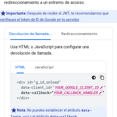
redireccionamiento a un extremo de acceso.
Importante:
Después de recibir el JWT, te recomendamos que
verifiques el token de ID de Google en tu servidor
.
Devolución de llamada de JS
Redireccionamiento
Usa HTML o JavaScript para configurar una
devolución de llamada.
HTML
JavaScript
<div id="g_id_onload"

  data-client_id="
YOUR_GOOGLE_CLIENT_ID
"

data-callback="
YOUR_CALLBACK_HANDLER
"
Nota:
No puedes establecer el atributo
data-
login_uri
y el atributo
data-callback
.