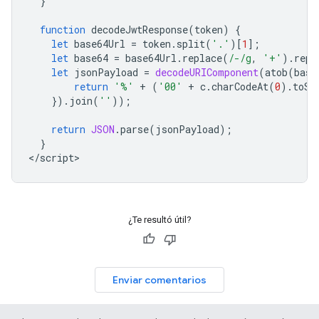
}
function
decodeJwtResponse
(
token
)
{
let
base64Url
=
token
.
split
(
'.'
)[
1
];
let
base64
=
base64Url
.
replace
(
/-/g
,
'+'
).
repl
let
jsonPayload
=
decodeURIComponent
(
atob
(
base
return
'%'
+
(
'00'
+
c
.
charCodeAt
(
0
).
toSt
}).
join
(
''
));
return
JSON
.
parse
(
jsonPayload
);
}
<
/script
¿Te resultó útil?
Enviar comentarios