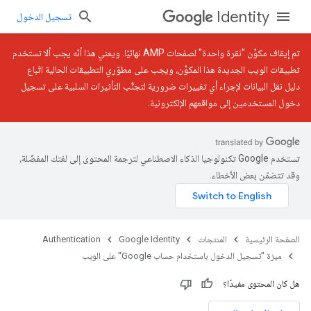
Identity
تسجيل الدخول
تم إيقاف مكوِّن "نقرة واحدة" لصفحات AMP نهائيًا. ويعني هذا أنّه يجب ألا تستخدم
تطبيقات الويب الجديدة هذا المكوِّن، ويجب على مطوّري التطبيقات الحالية اتّباع
دليل نقل البيانات
لإجراء أي تغييرات ضرورية لتجنُّب التأثيرات السلبية على تسجيل
دخول المستخدمين إلى مواقعهم الإلكترونية.
تستخدم Google تكنولوجيا الذكاء الاصطناعي لترجمة المحتوى إلى لغتك المفضّلة،
وقد تتضمّن بعض الأخطاء.
الصفحة الرئيسية
المنتجات
Google Identity
Authentication
ميزة "تسجيل الدخول باستخدام حساب Google" على الويب
هل كان المحتوى مفيدًا؟