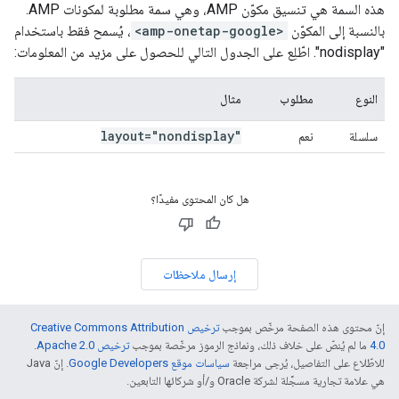
هذه السمة هي تنسيق مكوّن AMP، وهي سمة مطلوبة لمكونات AMP.
بالنسبة إلى المكوّن
<amp-onetap-google>
، يُسمح فقط باستخدام
"nodisplay". اطّلِع على الجدول التالي للحصول على مزيد من المعلومات:
النوع
مطلوب
مثال
layout="nondisplay"
سلسلة
نعم
هل كان المحتوى مفيدًا؟
إرسال ملاحظات
إنّ محتوى هذه الصفحة مرخّص بموجب
ترخيص Creative Commons Attribution
4.0‏
ما لم يُنصّ على خلاف ذلك، ونماذج الرموز مرخّصة بموجب
ترخيص Apache 2.0‏
.
للاطّلاع على التفاصيل، يُرجى مراجعة
سياسات موقع Google Developers‏
. إنّ Java
هي علامة تجارية مسجَّلة لشركة Oracle و/أو شركائها التابعين.