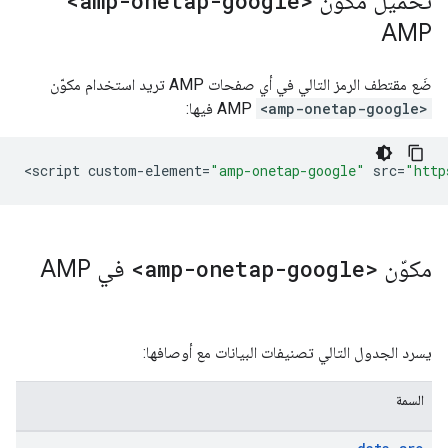
تحميل مكوّن
<amp-onetap-google>
AMP
ضَع مقتطف الرمز التالي في أي صفحات AMP تريد استخدام مكوّن
<amp-onetap-google>
AMP فيها:
<
script
custom
-
element
=
"amp-onetap-google"
src
=
"http
مكوّن
<amp-onetap-google>
في AMP
يسرد الجدول التالي تصنيفات البيانات مع أوصافها:
السمة