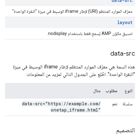
data-src
معرّف الموارد المنتظم (URI) لإطار iframe الوسيط في ميزة "النقرة الواحدة"
layout
تنسيق مكوّن AMP يُسمح فقط باستخدام nodisplay.
data-src
هذه السمة هي معرّف الموارد المنتظم لإطار iframe الوسيط في ميزة
"النقرة الواحدة". اطّلِع على الجدول التالي لمزيد من المعلومات:
النوع
مطلوب
مثال
data-src="https:
/
/
example
.
com
/
سلسلة
نعم
onetap
_
iframe
.
html"
التصميم