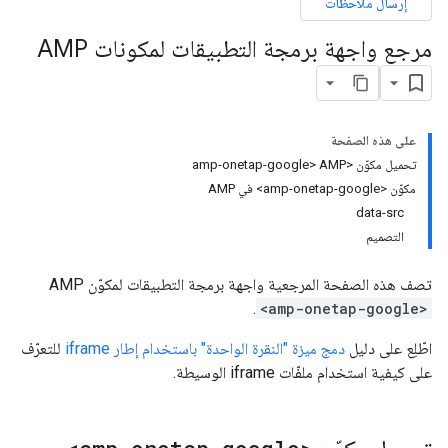
إرسال ملاحظات
مرجع واجهة برمجة التطبيقات لمكونات AMP
على هذه الصفحة
تحميل مكوّن <amp-onetap-google> AMP
مكوّن <amp-onetap-google> في AMP
data-src
التصميم
تصف هذه الصفحة المرجعية واجهة برمجة التطبيقات لمكوّن AMP
.
<amp-onetap-google>
اطّلِع على دليل
دمج ميزة "النقرة الواحدة" باستخدام إطار iframe
للتعرّف
على كيفية استخدام ملفّات iframe الوسيطة.