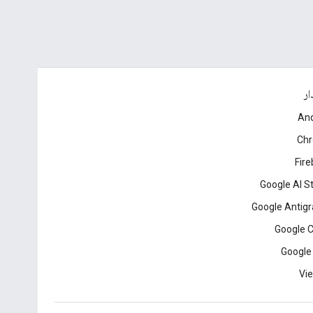
ار
And
Ch
Fir
Google AI S
Google Antigr
Google 
Google
Vie