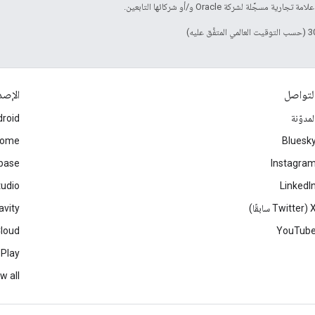
لتواصل
الإصد
لمدوّنة
roid
rome
Bluesk
ebase
Instagra
tudio
LinkedI
Twitter سابقًا)
avity
Cloud
YouTub
 Play
w all