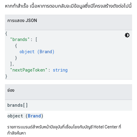
หากทำสำเร็จ เนื้อหาการตอบกลับจะมีข้อมูลซึ่งมีโครงสร้างดังต่อไปนี้
การแสดง JSON
{
"brands"
: 
[
{
object (
Brand
)
}
]
,
"nextPageToken"
: 
string
}
ช่อง
brands[]
object (
Brand
)
รายการแบรนด์สำหรับหน้าปัจจุบันที่เชื่อมโยงกับบัญชี Hotel Center ที่
กำลังค้นหา