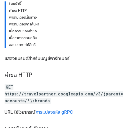
ในหน้านี้
คำขอ HTTP
พารามิเตอร์เส้นทาง
พารามิเตอร์การค้นหา
เนื้อความของคำขอ
ws
เนื้อหาการตอบกลับ
ขอบเขตการให้สิทธิ์
แสดงแบรนด์สำหรับบัญชีพาร์ทเนอร์
คำขอ HTTP
GET
https://travelpartner.googleapis.com/v3/{parent=
accounts/*}/brands
URL ใช้ไวยากรณ์
การแปลงรหัส gRPC