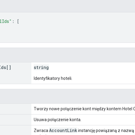
lIds"
: 
[
Ids[]
string
Identyfikatory hoteli.
Tworzy nowe połączenie kont między kontem Hotel C
Usuwa połączenie konta.
Account
Link
Zwraca
instancję powiązaną z nazwą