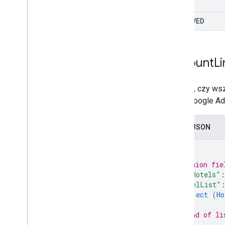
ADS
APPROVED
Account
Li
Określa, czy ws
konta Google Ads
Zapis JSON
{
// Union fie
"allHotels"
:
"hotelList"
object (
Ho
}
// End of li
}