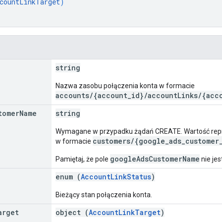
countLinkTarget
)
string
Nazwa zasobu połączenia konta w formacie
accounts/{account_id}/accountLinks/{acc
tomer
Name
string
Wymagane w przypadku żądań CREATE. Wartość reprez
customers/{google_ads_customer
w formacie
googleAdsCustomerName
Pamiętaj, że pole
nie je
enum (
AccountLinkStatus
)
Bieżący stan połączenia konta.
arget
object (
AccountLinkTarget
)