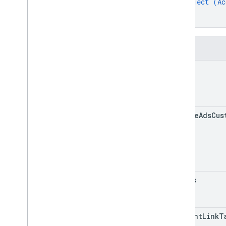
object (
Ac
Urządzenie
}
Feed
Data
Issue
}
Image
Disapproval
Reason
Localized
Text
Pola
Reconciliation
Report
Validation
Issue
name
Uwierzytelnianie interfejsu API
Kody języków
google
Ads
Cus
status
account
Link
T