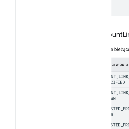
Account
Li
Możliwe bieżące
Wartości w pol
ACCOUNT
_
LINK
UNSPECIFIED
ACCOUNT
_
LINK
UNKNOWN
REQUESTED
_
FR
CENTER
REQUESTED
_
FR