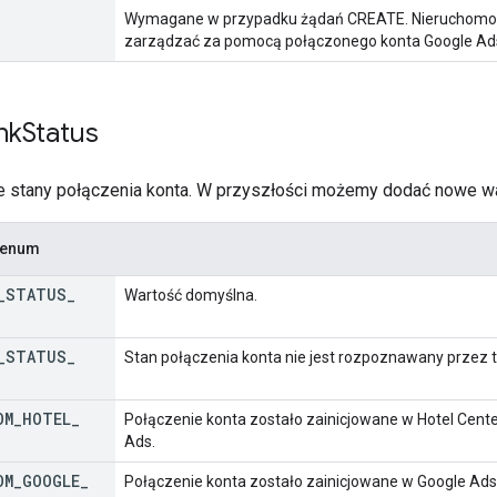
Wymagane w przypadku żądań CREATE. Nieruchomości
zarządzać za pomocą połączonego konta Google Ad
nk
Status
 stany połączenia konta. W przyszłości możemy dodać nowe wa
u enum
_
STATUS
_
Wartość domyślna.
_
STATUS
_
Stan połączenia konta nie jest rozpoznawany przez tę
OM
_
HOTEL
_
Połączenie konta zostało zainicjowane w Hotel Cente
Ads.
OM
_
GOOGLE
_
Połączenie konta zostało zainicjowane w Google Ads 