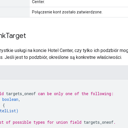
Center.
Połączenie kont zostało zatwierdzone.
nk
Target
zystkie usługi na koncie Hotel Center, czy tylko ich podzbiór
. Jeśli jest to podzbiór, określone są konkretne właściwości.
ld 
targets_oneof
 can be only one of the following:
 
boolean
,
: 
{
telList
)
st of possible types for union field 
targets_oneof
.