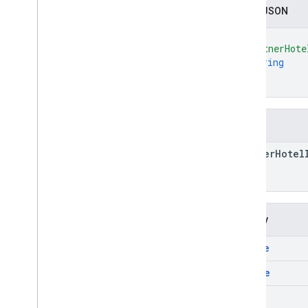
Zapis JSON
{
"partnerHote
string
]
}
Pola
partner
Hotel
Metody
create
delete
get