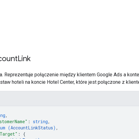
count
Link
a. Reprezentuje połączenie między klientem Google Ads a konte
staw hoteli na koncie Hotel Center, które jest połączone z klie
ing
,
stomerName"
: 
string
,
num (
AccountLinkStatus
)
,
Target"
: 
{