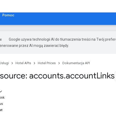
Pomoc
Google używa technologii AI do tłumaczenia treści na Twój prefe
nerowane przez AI mogą zawierać błędy.
Usługi
Hotel APIs
Hotel Prices
Dokumentacja API
source: accounts
.
account
Links
ink
us
et