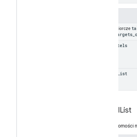
Pola
ta
Pole zbiorcze
targets
_
kont.
all
Hotels
hotel
List
Hotel
List
Nieruchomości n