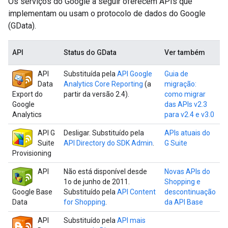
Os serviços do Google a seguir oferecem APIs que
implementam ou usam o protocolo de dados do Google
(GData).
API
Status do GData
Ver também
API
Substituída pela
API Google
Guia de
Data
Analytics Core Reporting
(a
migração:
Export do
partir da versão 2.4).
como migrar
Google
das APIs v2.3
Analytics
para v2.4 e v3.0
API G
Desligar. Substituído pela
APIs atuais do
Suite
API Directory do SDK Admin
.
G Suite
Provisioning
API
Não está disponível desde
Novas APIs do
1o de junho de 2011.
Shopping e
Google Base
Substituído pela
API Content
descontinuação
Data
for Shopping
.
da API Base
API
Substituído pela
API mais