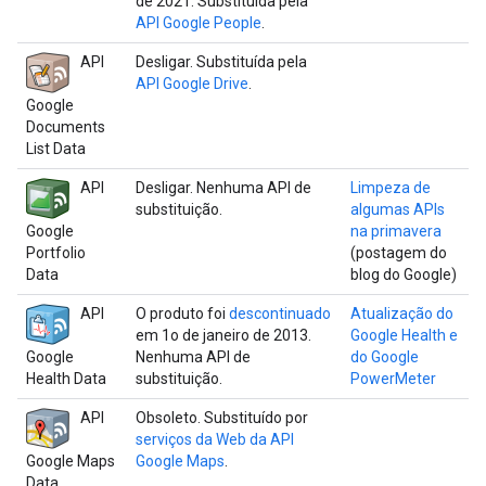
de 2021. Substituída pela
API Google People
.
API
Desligar. Substituída pela
API Google Drive
.
Google
Documents
List Data
API
Desligar. Nenhuma API de
Limpeza de
substituição.
algumas APIs
Google
na primavera
Portfolio
(postagem do
Data
blog do Google)
API
O produto foi
descontinuado
Atualização do
em 1o de janeiro de 2013.
Google Health e
Google
Nenhuma API de
do Google
Health Data
substituição.
PowerMeter
API
Obsoleto. Substituído por
serviços da Web da API
Google Maps
Google Maps
.
Data