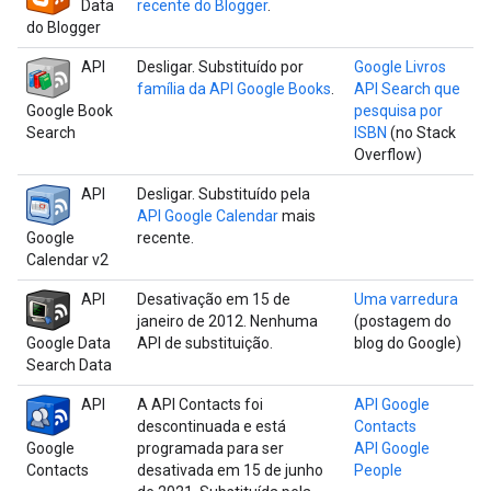
Data
recente do Blogger
.
do Blogger
API
Desligar. Substituído por
Google Livros
família da API Google Books
.
API Search que
Google Book
pesquisa por
Search
ISBN
(no Stack
Overflow)
API
Desligar. Substituído pela
API Google Calendar
mais
Google
recente.
Calendar v2
API
Desativação em 15 de
Uma varredura
janeiro de 2012. Nenhuma
(postagem do
Google Data
API de substituição.
blog do Google)
Search Data
API
A API Contacts foi
API Google
descontinuada e está
Contacts
Google
programada para ser
API Google
Contacts
desativada em 15 de junho
People