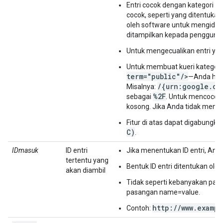
Entri cocok dengan kategori yan
cocok, seperti yang ditentukan
oleh software untuk mengident
ditampilkan kepada pengguna 
Untuk mengecualikan entri yan
Untuk membuat kueri kategori
term="public"/>
—Anda har
/{urn:google.co
Misalnya:
%2F
sebagai
. Untuk mencocokk
kosong. Jika Anda tidak mene
Fitur di atas dapat digabungka
C)
.
IDmasuk
ID entri
Jika menentukan ID entri, And
tertentu yang
Bentuk ID entri ditentukan oleh
akan diambil
Tidak seperti kebanyakan param
pasangan name=value.
http://www.examp
Contoh: