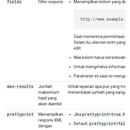
fields
Filter respons
Menampilkan kolom yang dimint
http://www.example.c
Saat menerima permintaan ini,
Selain itu, elemen entri yang d
edit.
Nilai kolom harus berenkode UR
Untuk mengetahui informasi se
Parameter ini saat ini merupak
max-results
Jumlah
Untuk layanan apa pun yang memili
maksimum
menentukan jumlah yang sangat be
hasil yang
akan diambil
prettyprint
prettyprint=true
Menampilkan
Jika
, XM
respons XML
prettyprint=false
Default:
dengan