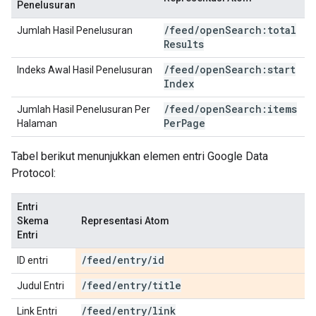
Penelusuran
/
feed
/
open
Search:total
Jumlah Hasil Penelusuran
Results
/
feed
/
open
Search:start
Indeks Awal Hasil Penelusuran
Index
/
feed
/
open
Search:items
Jumlah Hasil Penelusuran Per
Per
Page
Halaman
Tabel berikut menunjukkan elemen entri Google Data
Protocol:
Entri
Skema
Representasi Atom
Entri
/
feed
/
entry
/
id
ID entri
/
feed
/
entry
/
title
Judul Entri
/
feed
/
entry
/
link
Link Entri