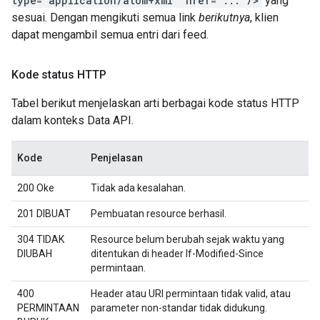
type="application/atom+xml" href="..."/>
yang
sesuai. Dengan mengikuti semua link
berikutnya
, klien
dapat mengambil semua entri dari feed.
Kode status HTTP
Tabel berikut menjelaskan arti berbagai kode status HTTP
dalam konteks Data API.
Kode
Penjelasan
200 Oke
Tidak ada kesalahan.
201 DIBUAT
Pembuatan resource berhasil.
304 TIDAK
Resource belum berubah sejak waktu yang
DIUBAH
ditentukan di header If-Modified-Since
permintaan.
400
Header atau URI permintaan tidak valid, atau
PERMINTAAN
parameter non-standar tidak didukung.