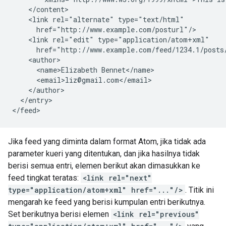
    </content>

    <link rel="alternate" type="text/html"

      href="http://www.example.com/posturl"/>

    <link rel="edit" type="application/atom+xml"

      href="http://www.example.com/feed/1234.1/posts/
    <author>

      <name>Elizabeth Bennet</name>

      <email>liz@gmail.com</email>

    </author>

  </entry>

Jika feed yang diminta dalam format Atom, jika tidak ada
parameter kueri yang ditentukan, dan jika hasilnya tidak
berisi semua entri, elemen berikut akan dimasukkan ke
feed tingkat teratas:
<link rel="next"
type="application/atom+xml" href="..."/>
. Titik ini
mengarah ke feed yang berisi kumpulan entri berikutnya.
Set berikutnya berisi elemen
<link rel="previous"