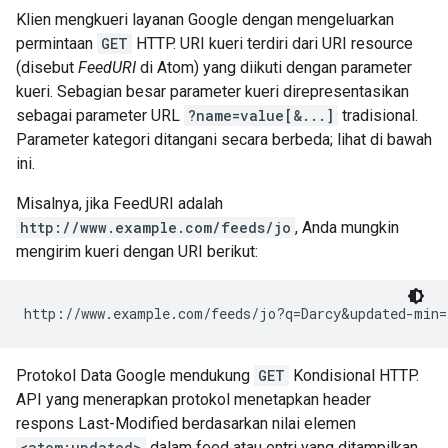
Klien mengkueri layanan Google dengan mengeluarkan
permintaan
GET
HTTP. URI kueri terdiri dari URI resource
(disebut
FeedURI
di Atom) yang diikuti dengan parameter
kueri. Sebagian besar parameter kueri direpresentasikan
sebagai parameter URL
?name=value[&...]
tradisional.
Parameter kategori ditangani secara berbeda; lihat di bawah
ini.
Misalnya, jika FeedURI adalah
http://www.example.com/feeds/jo
, Anda mungkin
mengirim kueri dengan URI berikut:
Protokol Data Google mendukung
GET
Kondisional HTTP.
API yang menerapkan protokol menetapkan header
respons Last-Modified berdasarkan nilai elemen
<atom:updated>
dalam feed atau entri yang ditampilkan.