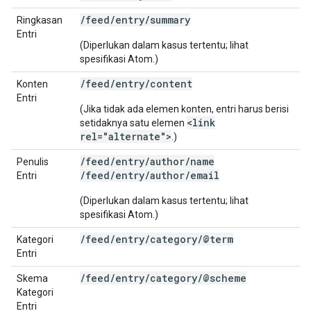
/feed/entry/summary
Ringkasan
Entri
(Diperlukan dalam kasus tertentu; lihat
spesifikasi Atom.)
/feed/entry/content
Konten
Entri
(Jika tidak ada elemen konten, entri harus berisi
<link
setidaknya satu elemen
rel="alternate">
.)
/feed/entry/author/name
Penulis
/feed/entry/author/email
Entri
(Diperlukan dalam kasus tertentu; lihat
spesifikasi Atom.)
/
feed
/
entry
/
category
/
@term
Kategori
Entri
/
feed
/
entry
/
category
/
@scheme
Skema
Kategori
Entri