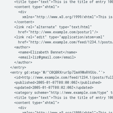
    <title type="text">This is the title of entry 100
    <content type="xhtml">

      <div

        xmlns="http://www.w3.org/1999/xhtml">This is 
    </content>

    <link rel="alternate" type="text/html"

      href="http://www.example.com/posturl"/>

    <link rel="edit" type="application/atom+xml"

      href="http://www.example.com/feed/1234.1/posts/
    <author>

      <name>Elizabeth Bennet</name>

      <email>liz@gmail.com</email>

    </author>

  </entry>

  <entry gd:etag='W/"C0QBRXrurSp7ImA9WxRVGUo."'>

    <id>http://www.example.com/feed/1234.1/posts/full
    <published>2005-01-07T08:00:00Z</published>

    <updated>2005-01-07T08:02:00Z</updated>

    <category scheme="http://www.example.com/type" t
    <title type="text">This is the title of entry 100
    <content type="xhtml">

      <div

        xmlns="http://www.w3.org/1999/xhtml">This is 