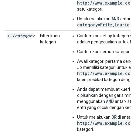
http://www.example.com/
satu kategori.
AND
Untuk melakukan
antar-is
category=Fritz,Laurie
men
/
-
/
category
Filter kueri
Cantumkan setiap kategori se
kategori
adalah pengecualian untuk for
Cantumkan semua kategori seb
Awali kategori pertama deng
Jo memiliki kategori untuk entr
http://www.example.com/
kueri predikat kategori dengan
Anda dapat membuat kueri di
dipisahkan dengan garis mirin
AND
menggunakan
antar-istila
entri yang cocok dengan kedua
OR
Untuk melakukan
di antara 
http://www.example.com/
kategori.