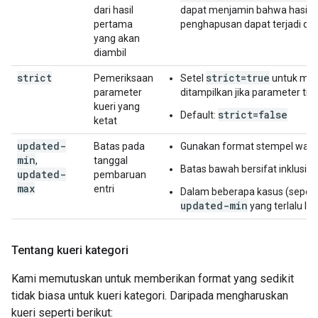
dari hasil
dapat menjamin bahwa hasiln
pertama
penghapusan dapat terjadi di a
yang akan
diambil
strict
strict=true
Pemeriksaan
Setel
untuk memv
parameter
ditampilkan jika parameter tida
kueri yang
strict=false
Default:
ketat
updated-
Batas pada
Gunakan format stempel wakt
min
,
tanggal
Batas bawah bersifat inklusif,
updated-
pembaruan
max
entri
Dalam beberapa kasus (sepert
updated-min
yang terlalu l
Tentang kueri kategori
Kami memutuskan untuk memberikan format yang sedikit
tidak biasa untuk kueri kategori. Daripada mengharuskan
kueri seperti berikut: