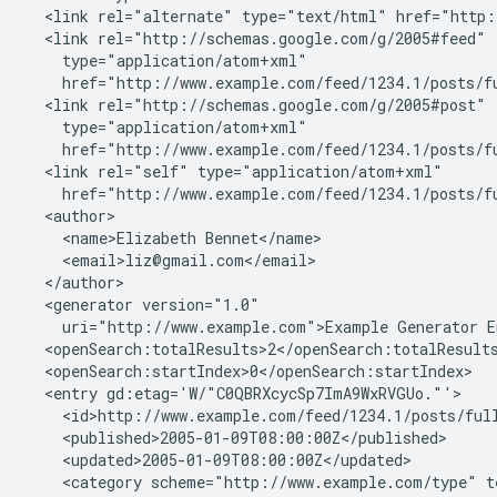
  <link rel="alternate" type="text/html" href="http:
  <link rel="http://schemas.google.com/g/2005#feed"

    type="application/atom+xml"

    href="http://www.example.com/feed/1234.1/posts/fu
  <link rel="http://schemas.google.com/g/2005#post"

    type="application/atom+xml"

    href="http://www.example.com/feed/1234.1/posts/fu
  <link rel="self" type="application/atom+xml"

    href="http://www.example.com/feed/1234.1/posts/fu
  <author>

    <name>Elizabeth Bennet</name>

    <email>liz@gmail.com</email>

  </author>

  <generator version="1.0"

    uri="http://www.example.com">Example Generator En
  <openSearch:totalResults>2</openSearch:totalResults
  <openSearch:startIndex>0</openSearch:startIndex>

  <entry gd:etag='W/"C0QBRXcycSp7ImA9WxRVGUo."'>

    <id>http://www.example.com/feed/1234.1/posts/full
    <published>2005-01-09T08:00:00Z</published>

    <updated>2005-01-09T08:00:00Z</updated>

    <category scheme="http://www.example.com/type" t