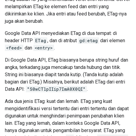
melampirkan ETag ke elemen feed dan entri yang
dikirimkan ke klien. Jika entri atau feed berubah, ETag-nya
juga akan berubah.
Google Data API menyediakan ETag di dua tempat: di
header HTTP
ETag
, dan di atribut
gd:etag
dari elemen
<feed>
dan
<entry>
.
Di Google Data API, ETag biasanya berupa string huruf dan
angka, terkadang juga mencakup tanda hubung dan titik.
String ini biasanya diapit tanda kutip. (Tanda kutip adalah
bagian dari ETag.) Misalnya, berikut adalah ETag dari entri
Data API:
"S0wCTlpIIip7ImA0X0QI"
.
Ada dua jenis ETag: kuat dan lemah. ETag yang kuat
mengidentifikasi versi tertentu dari entri tertentu dan dapat
digunakan untuk menghindari penimpaan perubahan klien
lain. ETag yang lemah, dalam konteks Google Data API,
hanya digunakan untuk pengambilan bersyarat. ETag yang