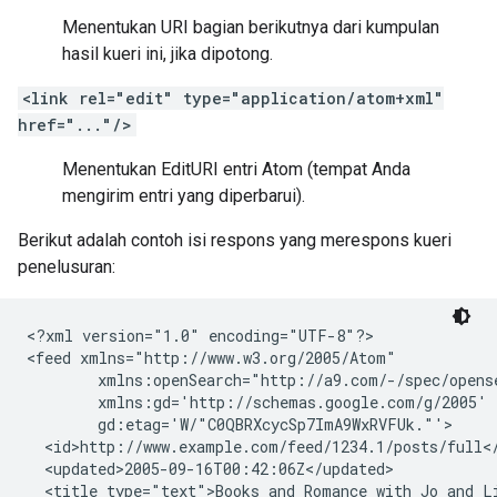
Menentukan URI bagian berikutnya dari kumpulan
hasil kueri ini, jika dipotong.
<link rel="edit" type="application/atom+xml"
href="..."/>
Menentukan EditURI entri Atom (tempat Anda
mengirim entri yang diperbarui).
Berikut adalah contoh isi respons yang merespons kueri
penelusuran:
<?xml version="1.0" encoding="UTF-8"?>

<feed xmlns="http://www.w3.org/2005/Atom"

        xmlns:openSearch="http://a9.com/-/spec/opense
        xmlns:gd='http://schemas.google.com/g/2005'

        gd:etag='W/"C0QBRXcycSp7ImA9WxRVFUk."'>

  <id>http://www.example.com/feed/1234.1/posts/full</
  <updated>2005-09-16T00:42:06Z</updated>

  <title type="text">Books and Romance with Jo and Li