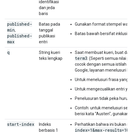
identifikasi
dan jeda
baris
published-
Batas pada
Gunakan format stempel wakt
min
,
tanggal
Batas bawah bersifat inklusif,
published-
publikasi
max
entri
q
String kueri
Saat membuat kueri, buat daft
term3
teks lengkap
. (Seperti semua nilai 
cocok dengan semua istilah p
Google, layanan menelusuri ka
Untuk menelusuri frasa yang te
Untuk mengecualikan entri yan
Penelusuran tidak peka huruf b
Contoh: untuk menelusuri semua
berisi kata "Austen", gunakan k
start-index
Indeks
Perhatikan bahwa ini bukan 
index=1&max-results=10
berbasis 1
,