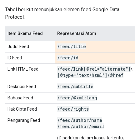
Tabel berikut menunjukkan elemen feed Google Data
Protocol:
Item Skema Feed
Representasi Atom
/
feed
/
title
Judul Feed
/
feed
/
id
ID Feed
/
feed
/
link[@rel="alternate"]
Link HTML Feed
\
[@type="text
/
html"]
/
@href
/
feed
/
subtitle
Deskripsi Feed
/
feed
/
@xml:lang
Bahasa Feed
/
feed
/
rights
Hak Cipta Feed
/feed/author/name
Pengarang Feed
/feed/author/email
(Diperlukan dalam kasus tertentu;