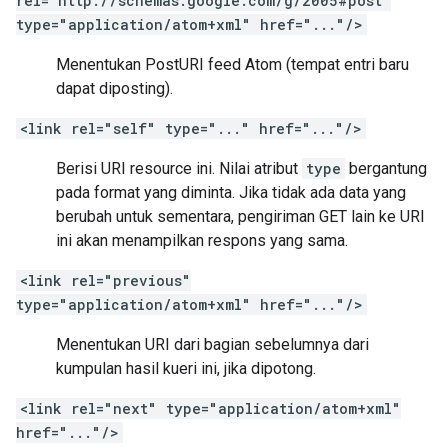
rel="http://schemas.google.com/g/2005#post"
type="application/atom+xml" href="..."/>
Menentukan PostURI feed Atom (tempat entri baru
dapat diposting).
<link rel="self" type="..." href="..."/>
Berisi URI resource ini. Nilai atribut
type
bergantung
pada format yang diminta. Jika tidak ada data yang
berubah untuk sementara, pengiriman GET lain ke URI
ini akan menampilkan respons yang sama.
<link rel="previous"
type="application/atom+xml" href="..."/>
Menentukan URI dari bagian sebelumnya dari
kumpulan hasil kueri ini, jika dipotong.
<link rel="next" type="application/atom+xml"
href="..."/>