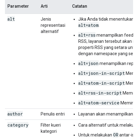
Parameter
Arti
Catatan
alt
Jenis
Jika Anda tidak menentukan 
alt=atom
representasi
.
alternatif
alt=rss
menampilkan feed has
RSS, layanan tersebut akan me
properti RSS yang setara untu
dengan namespace yang sesuai
alt=json
menampilkan repres
alt=json-in-script
Memin
alt=atom-in-script
Memint
alt=rss-in-script
Meminta
alt=atom-service
Meminta 
author
Penulis entri
Layanan akan menampilkan ent
category
Filter kueri
Cara alternatif untuk melakuka
kategori
OR
Untuk melakukan
antar-isti