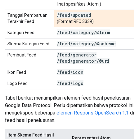
lihat spesifikasi Atom.)
/
feed
/
updated
Tanggal Pembaruan
Terakhir Feed
(Format RFC 3339)
/
feed
/
category
/
@term
Kategori Feed
/
feed
/
category
/
@scheme
Skema Kategori Feed
/
feed
/
generator
Pembuat Feed
/
feed
/
generator
/
@uri
/
feed
/
icon
Ikon Feed
/
feed
/
logo
Logo Feed
Tabel berikut menampilkan elemen feed hasil penelusuran
Google Data Protocol. Perlu diperhatikan bahwa protokol ini
mengekspos beberapa
elemen Respons OpenSearch 1.1
di
feed hasil penelusuran.
Item Skema Feed Hasil
Representasi Atom