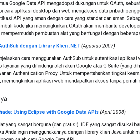
semua Google Data API mengadopsi dukungan untuk OAuth, sebuah 
i cara aplikasi desktop dan web mengakses data pribadi pengg
ikasi API yang aman dengan cara yang standar dan aman. Sebagai
bali kode jika memungkinkan. OAuth akan membantu developer 
n mempermudah pembuatan alat yang berfungsi dengan beberapa l
uthSub dengan Library Klien .NET
(Agustus 2007)
njelaskan cara menggunakan AuthSub untuk autentikasi aplikasi we
 layanan yang dilindungi oleh akun Google atau G Suite (yang d
anan Authentication Proxy. Untuk mempertahankan tingkat keaman
, memungkinkan aplikasi web mendapatkan akses tanpa pernah me
nya
Shade: Using Eclipse with Google Data APIs
(April 2008)
lat yang sangat berguna (dan gratis!). IDE yang sangat disukai b
ka Anda ingin menggunakannya dengan library klien Java untuk 
engan salah satu Google Data API...