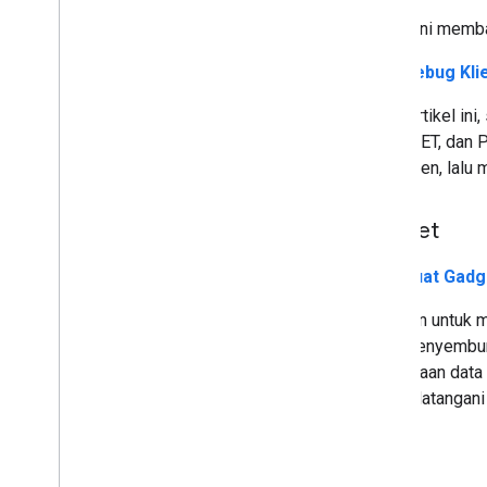
Artikel ini mem
Men-debug Klie
Untuk artikel in
Java, .NET, dan
login klien, lal
Gadget
Membuat Gadge
Panduan untuk m
yang menyembuny
permintaan data 
menandatangani 