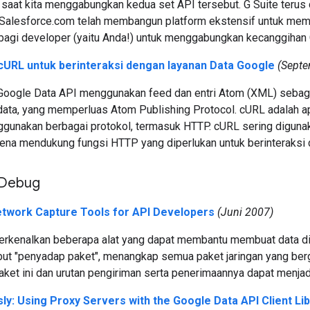
 saat kita menggabungkan kedua set API tersebut. G Suite terus
Salesforce.com telah membangun platform ekstensif untuk memb
bagi developer (yaitu Anda!) untuk menggabungkan kecanggihan 
URL untuk berinteraksi dengan layanan Data Google
(Septe
Google Data API menggunakan feed dan entri Atom (XML) sebaga
 data, yang memperluas Atom Publishing Protocol. cURL adalah a
gunakan berbagai protokol, termasuk HTTP. cURL sering digunak
ena mendukung fungsi HTTP yang diperlukan untuk berinteraksi de
 Debug
etwork Capture Tools for API Developers
(Juni 2007)
erkenalkan beberapa alat yang dapat membantu membuat data di jar
but "penyadap paket", menangkap semua paket jaringan yang berge
ket ini dan urutan pengiriman serta penerimaannya dapat menjadi
sly: Using Proxy Servers with the Google Data API Client Li