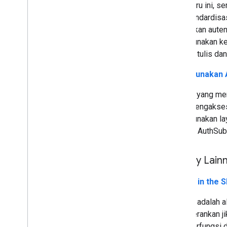
Baru-baru ini, 
menstandardisas
melakukan autent
menggunakan kem
mereka tulis da
Menggunakan A
Tutorial yang me
perlu mengakses
menggunakan lay
disebut AuthSub
Library Lain
Coding in the 
Eclipse adalah a
mengherankan ji
yang berfungsi d