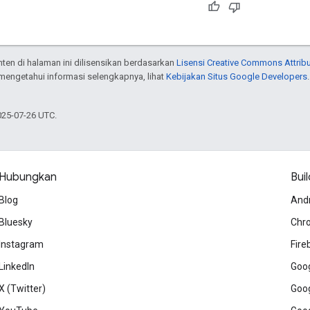
onten di halaman ini dilisensikan berdasarkan
Lisensi Creative Commons Attribu
 mengetahui informasi selengkapnya, lihat
Kebijakan Situs Google Developers
025-07-26 UTC.
Hubungkan
Buil
Blog
And
Bluesky
Chr
Instagram
Fire
LinkedIn
Goog
X (Twitter)
Goog