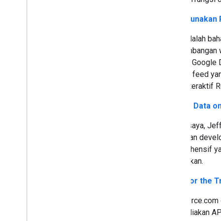
Menggunakan R
Ruby adalah bah
pengembangan we
layanan Google D
struktur feed ya
shell interaktif R
Google Data on
Rekan saya, Jeff
pekerjaan devel
komprehensif ya
disediakan.
REST for the T
Salesforce.com 
menyediakan API