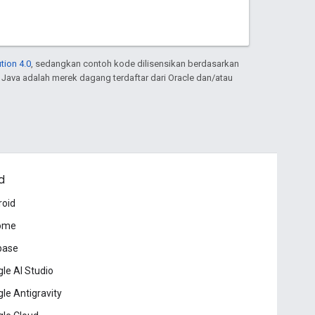
tion 4.0
, sedangkan contoh kode dilisensikan berdasarkan
. Java adalah merek dagang terdaftar dari Oracle dan/atau
d
roid
ome
base
le AI Studio
le Antigravity