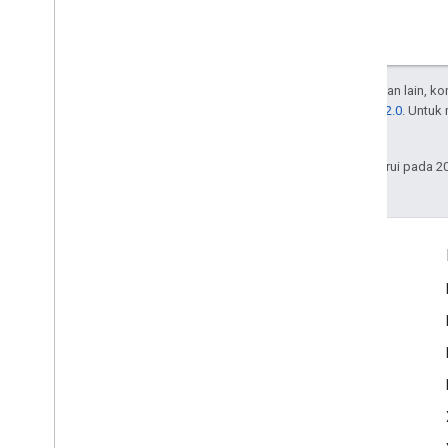
Kecuali dinyatakan lain, k
Lisensi Apache 2.0
. Untuk
afiliasinya.
Terakhir diperbarui pada 2
Interaksi
Google Developer Program
Google Developer Groups
Google Developer Experts
Accelerators
Google Cloud & NVIDIA