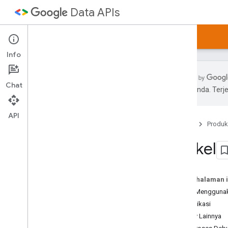
Data APIs
Beranda
Panduan
Contoh
Artikel
Info
Chat
pilihan Anda. Te
Ringkasan Artikel
Memulai
API
Beranda
Produk
Autentikasi
Library Lainnya
Artikel
Tips Proses Debug
Membuat Gadget
Pada halaman i
Mulai Menggunaka
Autentikasi
Library Lainnya