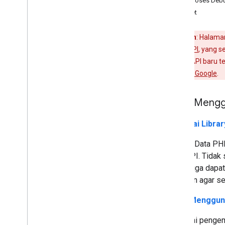
Tips Proses Deb
Gadget
Peringatan
: Halama
Google Data API
, yang s
dokumentasi API baru te
Otorisasi Akun Google
.
Mulai Mengg
Memulai Librar
Google Data PHP
Data API. Tidak 
tetapi juga dapat
didesain agar se
Mulai Mengguna
Memulai pengemba