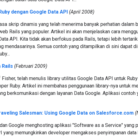
uby dengan Google Data API
(April 2008)
asa skrip dinamis yang telah menerima banyak perhatian dalam b
b Rails yang populer. Artikel ini akan menjelaskan cara mengg
ata API. Kita tidak akan berfokus pada Rails, tetapi lebih tertar
ng mendasarinya. Semua contoh yang ditampilkan di sini dapat di
uby...
 Rails
(Februari 2009)
 Fisher, telah menulis library utilitas Google Data API untuk 
oper Ruby. Artikel ini membahas penggunaan library-nya untuk m
ng berkomunikasi dengan layanan Data Google. Aplikasi conto
raveling Salesman: Using Google Data on Salesforce.com
(
dan Google menghosting aplikasi "Software as a Service" yang p
 yang memungkinkan developer mengakses penyimpanan data bes