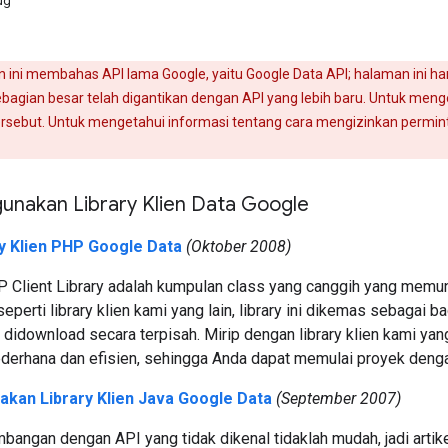
ug
n ini membahas API lama Google, yaitu Google Data API; halaman ini 
ebagian besar telah digantikan dengan API yang lebih baru. Untuk menge
rsebut. Untuk mengetahui informasi tentang cara mengizinkan perminta
unakan Library Klien Data Google
y Klien PHP Google Data
(Oktober 2008)
 Client Library adalah kumpulan class yang canggih yang memu
seperti library klien kami yang lain, library ini dikemas sebagai
 didownload secara terpisah. Mirip dengan library klien kami yang 
derhana dan efisien, sehingga Anda dapat memulai proyek dengan
kan Library Klien Java Google Data
(September 2007)
ngan dengan API yang tidak dikenal tidaklah mudah, jadi artikel