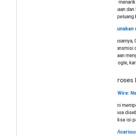
menjadi menarik
perusahaan dan 
banyak peluang 
Menggunakan c
Pada dasarnya, 
untuk transmisi
permintaan meng
Data Google, kar
Tips Proses
On the Wire: N
Artikel ini memp
yang biasa dise
Memeriksa isi pa
Living Vicariou