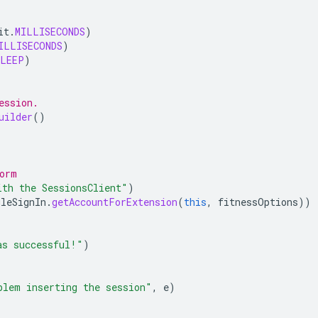
it
.
MILLISECONDS
)
ILLISECONDS
)
SLEEP
)
ession.
uilder
()
orm
ith the SessionsClient"
)
gleSignIn
.
getAccountForExtension
(
this
,
fitnessOptions
))
as successful!"
)
blem inserting the session"
,
e
)