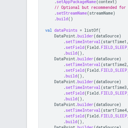
.
setAppPackageName
(
context
)
// Optional but recommended for
.
setStreamName
(
streamName
)
.
build
()
val
dataPoints
=
listOf
(
DataPoint
.
builder
(
dataSource
)
.
setTimeInterval
(
startTime1
.
setField
(
Field
.
FIELD_SLEEP
.
build
(),
DataPoint
.
builder
(
dataSource
)
.
setTimeInterval
(
startTime2
.
setField
(
Field
.
FIELD_SLEEP
.
build
(),
DataPoint
.
builder
(
dataSource
)
.
setTimeInterval
(
startTime3
.
setField
(
Field
.
FIELD_SLEEP
.
build
(),
DataPoint
.
builder
(
dataSource
)
.
setTimeInterval
(
startTime4
.
setField
(
Field
.
FIELD_SLEEP
.
build
(),
DataPoint
.
builder
(
dataSource
)