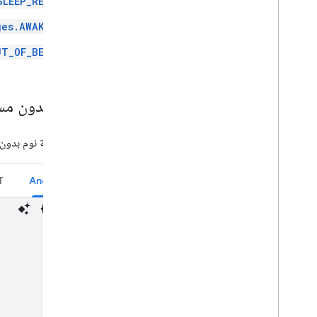
SLEEP_REM
إرشادات بناء هوية العلامة التجارية
سياسة الأبحاث الصحية
ges.AWAKE
UT_OF_BED
مثال بدون مس
لكتابة ليلة نوم بدون
T
Android