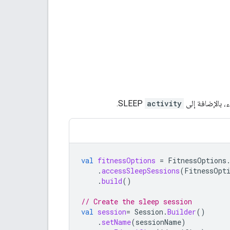
ء، بالإضافة إلى
activity
SLEEP.
val
fitnessOptions
=
FitnessOptions
.
accessSleepSessions
(
FitnessOpt
.
build
()
// Create the sleep session
val
session
=
Session
.
Builder
()
.
setName
(
sessionName
)