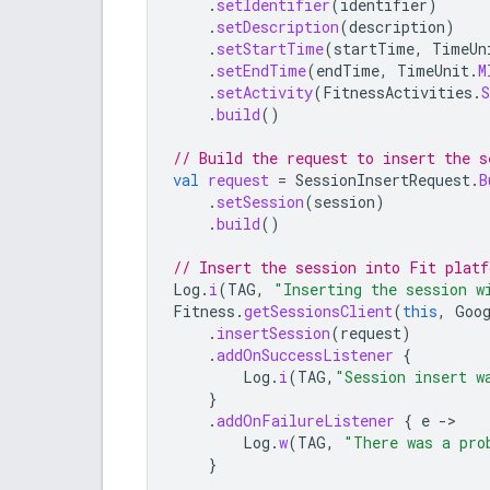
.
setIdentifier
(
identifier
)
.
setDescription
(
description
)
.
setStartTime
(
startTime
,
TimeUn
.
setEndTime
(
endTime
,
TimeUnit
.
M
.
setActivity
(
FitnessActivities
.
.
build
()
// Build the request to insert the s
val
request
=
SessionInsertRequest
.
B
.
setSession
(
session
)
.
build
()
// Insert the session into Fit platf
Log
.
i
(
TAG
,
"Inserting the session w
Fitness
.
getSessionsClient
(
this
,
Goo
.
insertSession
(
request
)
.
addOnSuccessListener
{
Log
.
i
(
TAG
,
"Session insert w
}
.
addOnFailureListener
{
e
-
Log
.
w
(
TAG
,
"There was a pro
}