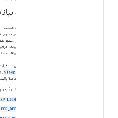
نظرة عامة
كتابة بيانا
البدء
التفويض
تخزين البيانات والوصول إليها
على هذه الصفحة
تحسين الأداء
مثال بدون مستوى دق
مثال على مستوى تفصي
المهام الشائعة
كتابة بيانات شرائح
إثبات ملكية التطبيق
كتابة بيانات جلسة ا
إجراء أبحاث حول الصحة
بيانات النشاط
يمكن لتطبيقك قراءة ب
بيانات التغذية
SleepStages
. 
بيانات سلامة موقع الويب
المجلة الخاصة بال
بيانات النوم
كتابة بيانات النوم
يمكنك اختياريًا إدر
قراءة بيانات النوم
EEP_LIGHT
غير ذلك
LEEP_DEEP
الأسئلة الشائعة