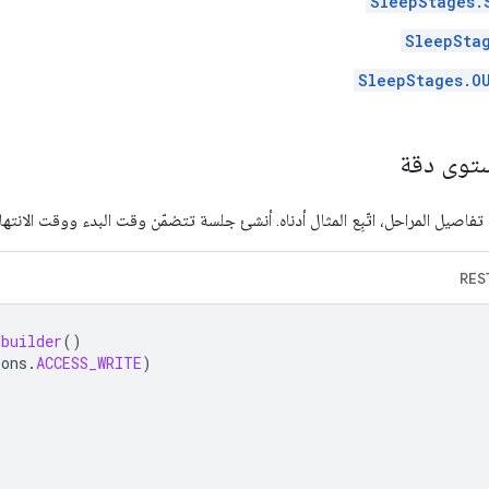
SleepStages.
SleepSta
SleepStages.O
توى دقة
 تفاصيل المراحل، اتّبِع المثال أدناه. أنشئ جلسة تتضمّن وقت البدء ووقت الانتها
RES
.
builder
()
ions
.
ACCESS_WRITE
)