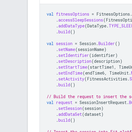
val
fitnessOptions
=
FitnessOptions
.
accessSleepSessions
(
FitnessOpt
.
addDataType
(
DataType
.
TYPE_SLEE
.
build
()
val
session
=
Session
.
Builder
()
.
setName
(
sessionName
)
.
setIdentifier
(
identifier
)
.
setDescription
(
description
)
.
setStartTime
(
startTime1
,
TimeU
.
setEndTime
(
endTime6
,
TimeUnit
.
.
setActivity
(
FitnessActivities
.
.
build
()
// Build the request to insert the s
val
request
=
SessionInsertRequest
.
B
.
setSession
(
session
)
.
addDataSet
(
dataset
)
.
build
()
// Insert the session into Fit platf