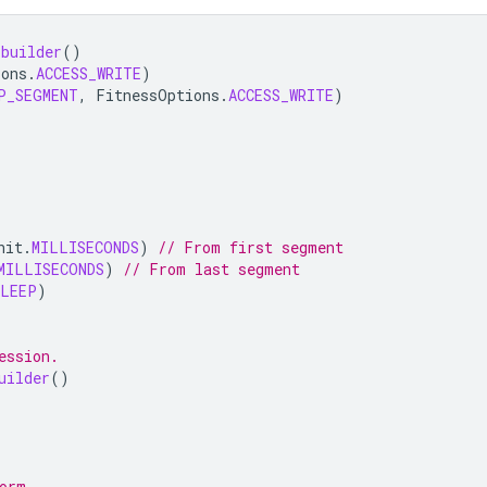
.
builder
()
ions
.
ACCESS_WRITE
)
P_SEGMENT
,
FitnessOptions
.
ACCESS_WRITE
)
nit
.
MILLISECONDS
)
// From first segment
MILLISECONDS
)
// From last segment
SLEEP
)
ession.
uilder
()
orm