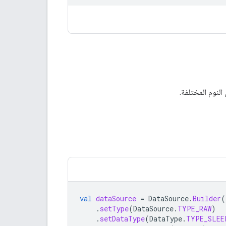
لنوم المختلفة.
val
dataSource
=
DataSource
.
Builder
(
.
setType
(
DataSource
.
TYPE_RAW
)
.
setDataType
(
DataType
.
TYPE_SLEE