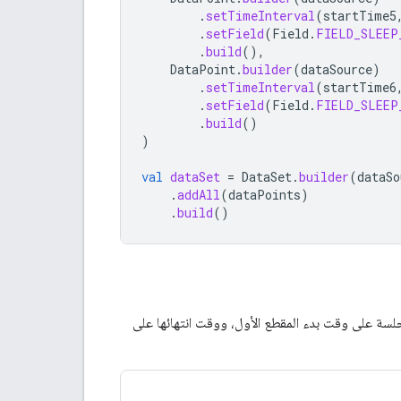
.
setTimeInterval
(
startTime5
.
setField
(
Field
.
FIELD_SLEEP
.
build
(),
DataPoint
.
builder
(
dataSource
)
.
setTimeInterval
(
startTime6
.
setField
(
Field
.
FIELD_SLEEP
.
build
()
)
val
dataSet
=
DataSet
.
builder
(
dataSo
.
addAll
(
dataPoints
)
.
build
()
جلسة على وقت بدء المقطع الأول، ووقت انتهائها على