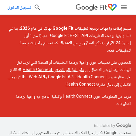
Fit
تسجيل الدخول
سيتم إيقاف واجهات برمجة تطبيقات Google Fit نهائيًا في عام 2026
، بما في
ذلك واجهة برمجة التطبيقات Google Fit REST API. اعتبارًا من 1 أيار
(مايو) 2024،
لن يتمكّن المطوّرون من الاشتراك لاستخدام واجهات برمجة
التطبيقات هذه
.
للحصول على تعليمات حول واجهة برمجة التطبيقات أو المنصة التي تريد نقل
البيانات إليها، يُرجى الانتقال إلى
دليل نقل البيانات في Health Connect
. للاطّلاع
على مقارنة بين Health Connect وGoogle Fit API وFitbit Web API، يُرجى
الانتقال إلى
دليل مقارنة Health Connect
.
مزيد من المعلومات حول Health Connect
وكيفية الدمج مع واجهة برمجة
التطبيقات
تستخدم Google تكنولوجيا الذكاء الاصطناعي لترجمة المحتوى إلى لغتك المفضّلة،