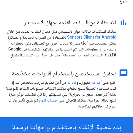
أسرع.
الاستفادة من البيانات القيّمة لجهاز الاستشعار
يمكنك استكشاف بيانات جهاز الاستشعار، مثل معدّل نبضات القلب، من خلال
Sensors Client for Android
للاستفادة من الميزات الجديدة والمبتكرة.
يمكن للمستخدمين أيضًا مشاركة بيانات أخرى مع تطبيقك، مثل الخطوات
والتمارين والمعلومات التي تم احتسابها من ملفاتهم الشخصية في Google
Fit (مثل السعرات الحرارية المحروقة) حتى في حال عدم تشغيل التطبيق.
تحفيز المستخدمين باستخدام اقتراحات مخصَّصة
اطّلِع على
أهداف
جمهورك و
عاداته
من أجل تقديم تدريب مخصّص لك. إذا
كنت تستخدم تطبيقًا لتتبع الطعام، يمكنك اكتشاف مستويات النشاط للتوصية
بدقة أكبر بعدد السعرات الحرارية التي تستهلكها. إذا كان تطبيقك يوفّر ميزة
تتبُّع الحالة المزاجية، يمكنك الاطّلاع على
جلسات النوم
لتوضيح تأثير عادات
النوم في حالاتهم المزاجية.
بدء عملية الإنشاء باستخدام واجهات برمجة