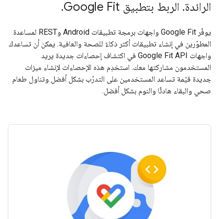
الرائدة. الربط بتطبيق Google Fit.
يوفّر Google Fit واجهات برمجة تطبيقات Android وREST لمساعدة
المطوّرين في إنشاء تطبيقات أكثر ذكاءً للصحة والعافية. يمكن أن تساعدك
واجهات Google Fit API في اكتشاف إحصاءات جديدة يريد
المستخدمون مشاركتها معك. استخدِم هذه الإحصاءات لإنشاء ميزات
جديدة قيّمة تساعد المستخدمين على التدرّب بشكل أفضل وتناول طعام
صحي والبقاء هادئًا والنوم بشكل أفضل.