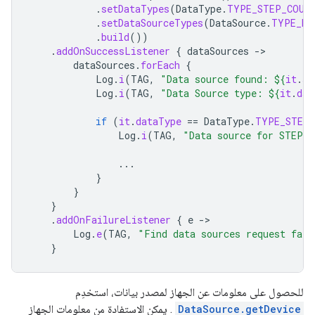
.
setDataTypes
(
DataType
.
TYPE_STEP_COUN
.
setDataSourceTypes
(
DataSource
.
TYPE_RA
.
build
())
.
addOnSuccessListener
{
dataSources
-
dataSources
.
forEach
{
Log
.
i
(
TAG
,
"Data source found: 
${
it
.
st
Log
.
i
(
TAG
,
"Data Source type: 
${
it
.
dat
if
(
it
.
dataType
==
DataType
.
TYPE_STEP_
Log
.
i
(
TAG
,
"Data source for STEP_
...
}
}
}
.
addOnFailureListener
{
e
-
Log
.
e
(
TAG
,
"Find data sources request fail
}
للحصول على معلومات عن الجهاز لمصدر بيانات، استخدِم
DataSource.getDevice
. يمكن الاستفادة من معلومات الجهاز