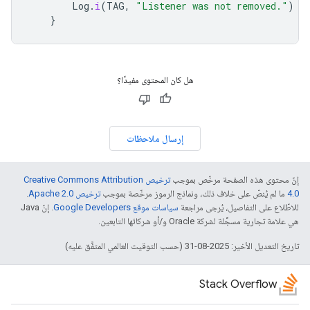
Log
.
i
(
TAG
,
"Listener was not removed."
)
}
هل كان المحتوى مفيدًا؟
إرسال ملاحظات
إنّ محتوى هذه الصفحة مرخّص بموجب
ترخيص Creative Commons Attribution
4.0‏
ما لم يُنصّ على خلاف ذلك، ونماذج الرموز مرخّصة بموجب
ترخيص Apache 2.0‏
.
للاطّلاع على التفاصيل، يُرجى مراجعة
سياسات موقع Google Developers‏
. إنّ Java
هي علامة تجارية مسجَّلة لشركة Oracle و/أو شركائها التابعين.
تاريخ التعديل الأخير: 2025-08-31 (حسب التوقيت العالمي المتفَّق عليه)
Stack Overflow