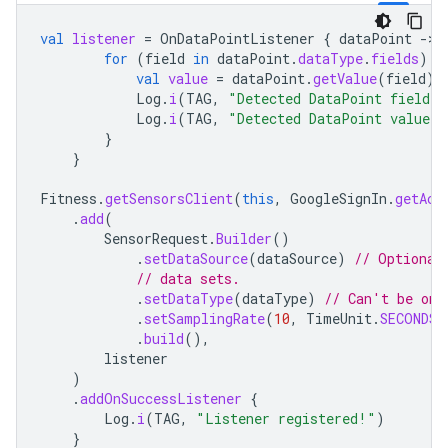
val
listener
=
OnDataPointListener
{
dataPoint
-
for
(
field
in
dataPoint
.
dataType
.
fields
)
{
val
value
=
dataPoint
.
getValue
(
field
)
Log
.
i
(
TAG
,
"Detected DataPoint field: 
Log
.
i
(
TAG
,
"Detected DataPoint value: 
}
}
Fitness
.
getSensorsClient
(
this
,
GoogleSignIn
.
getAcc
.
add
(
SensorRequest
.
Builder
()
.
setDataSource
(
dataSource
)
// Optional
// data sets.
.
setDataType
(
dataType
)
// Can't be omi
.
setSamplingRate
(
10
,
TimeUnit
.
SECONDS
)
.
build
(),
listener
)
.
addOnSuccessListener
{
Log
.
i
(
TAG
,
"Listener registered!"
)
}