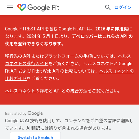
Fit
ログイン
Google Fit REST API を含む Google Fit API は、
2026 年に非推奨
に
なります。2024 年 5 月 1 日より、
デベロッパーはこれらの API の
使用を登録できなくなります
。
移行先の API またはプラットフォームの手順については、
ヘルス
コネクトの移行ガイド
をご覧ください。ヘルスコネクトと Google
Fit API および Fitbit Web API の比較については、
ヘルスコネクトの
比較ガイド
をご覧ください。
ヘルスコネクトの詳細
と API との統合方法をご覧ください。
Google は AI 技術を使用して、コンテンツをご希望の言語に翻訳し
ています。AI 翻訳には誤りが含まれる場合があります。