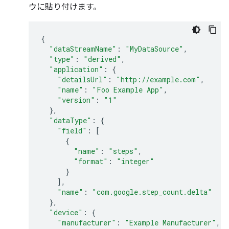
ウに貼り付けます。
{
"dataStreamName"
:
"MyDataSource"
,
"type"
:
"derived"
,
"application"
:
{
"detailsUrl"
:
"http://example.com"
,
"name"
:
"Foo Example App"
,
"version"
:
"1"
},
"dataType"
:
{
"field"
:
[
{
"name"
:
"steps"
,
"format"
:
"integer"
}
],
"name"
:
"com.google.step_count.delta"
},
"device"
:
{
"manufacturer"
:
"Example Manufacturer"
,