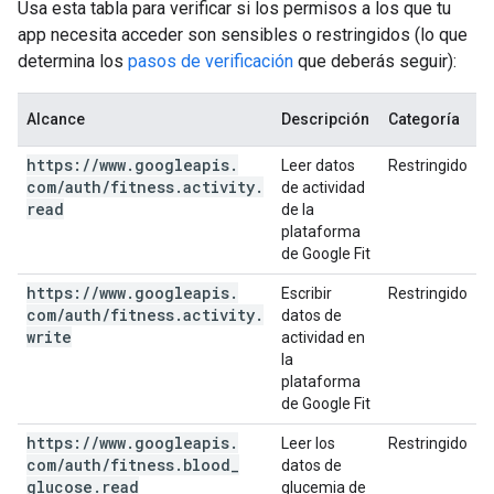
Usa esta tabla para verificar si los permisos a los que tu
app necesita acceder son sensibles o restringidos (lo que
determina los
pasos de verificación
que deberás seguir):
Alcance
Descripción
Categoría
https:
/
/
www
.
googleapis
.
Leer datos
Restringido
com
/
auth
/
fitness
.
activity
.
de actividad
read
de la
plataforma
de Google Fit
https:
/
/
www
.
googleapis
.
Escribir
Restringido
com
/
auth
/
fitness
.
activity
.
datos de
write
actividad en
la
plataforma
de Google Fit
https:
/
/
www
.
googleapis
.
Leer los
Restringido
com
/
auth
/
fitness
.
blood
_
datos de
glucose
.
read
glucemia de