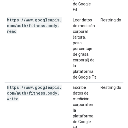
de Google
Fit.
https:
/
/
www
.
googleapis
.
Leer datos
Restringido
com
/
auth
/
fitness
.
body
.
de medición
read
corporal
(altura,
peso,
porcentaje
de grasa
corporal) de
la
plataforma
de Google Fit
https:
/
/
www
.
googleapis
.
Escribe
Restringido
com
/
auth
/
fitness
.
body
.
datos de
write
medición
corporal en
la
plataforma
de Google
Fit.