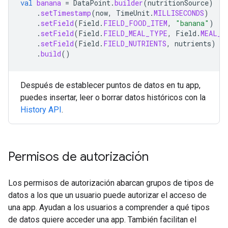
val
banana
=
DataPoint
.
builder
(
nutritionSource
)
.
setTimestamp
(
now
,
TimeUnit
.
MILLISECONDS
)
.
setField
(
Field
.
FIELD_FOOD_ITEM
,
"banana"
)
.
setField
(
Field
.
FIELD_MEAL_TYPE
,
Field
.
MEAL_T
.
setField
(
Field
.
FIELD_NUTRIENTS
,
nutrients
)
.
build
()
Después de establecer puntos de datos en tu app,
puedes insertar, leer o borrar datos históricos con la
History API
.
Permisos de autorización
Los permisos de autorización abarcan grupos de tipos de
datos a los que un usuario puede autorizar el acceso de
una app. Ayudan a los usuarios a comprender a qué tipos
de datos quiere acceder una app. También facilitan el