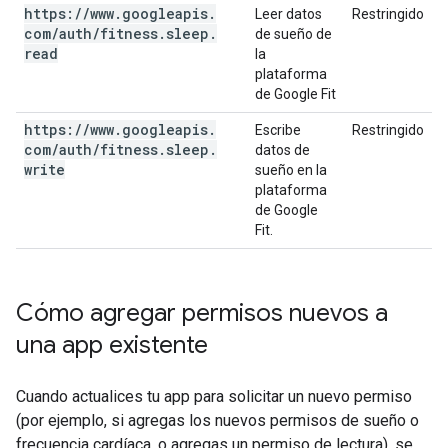
https:
/
/
www
.
googleapis
.
Leer datos
Restringido
com
/
auth
/
fitness
.
sleep
.
de sueño de
read
la
plataforma
de Google Fit
https:
/
/
www
.
googleapis
.
Escribe
Restringido
com
/
auth
/
fitness
.
sleep
.
datos de
write
sueño en la
plataforma
de Google
Fit.
Cómo agregar permisos nuevos a
una app existente
Cuando actualices tu app para solicitar un nuevo permiso
(por ejemplo, si agregas los nuevos permisos de sueño o
frecuencia cardíaca, o agregas un permiso de lectura), se