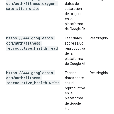
com
/
auth
/
fitness
.
oxygen
_
datos de
saturation
.
write
saturación
de oxígeno
en la
plataforma
de Google Fit
https:
/
/
www
.
googleapis
.
Leer datos
Restringido
com
/
auth
/
fitness
.
sobre salud
reproductive
_
health
.
read
reproductiva
de la
plataforma
de Google Fit
https:
/
/
www
.
googleapis
.
Escribe
Restringido
com
/
auth
/
fitness
.
datos sobre
reproductive
_
health
.
write
salud
reproductiva
en la
plataforma
de Google
Fit.