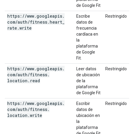
de Google Fit
https:
/
/
www
.
googleapis
.
Escribe
Restringido
com
/
auth
/
fitness
.
heart
_
datos de
rate
.
write
frecuencia
cardíaca en
la
plataforma
de Google
Fit.
https:
/
/
www
.
googleapis
.
Leer datos
Restringido
com
/
auth
/
fitness
.
de ubicación
location
.
read
de la
plataforma
de Google Fit
https:
/
/
www
.
googleapis
.
Escribir
Restringido
com
/
auth
/
fitness
.
datos de
location
.
write
ubicación en
la
plataforma
de Google Fit