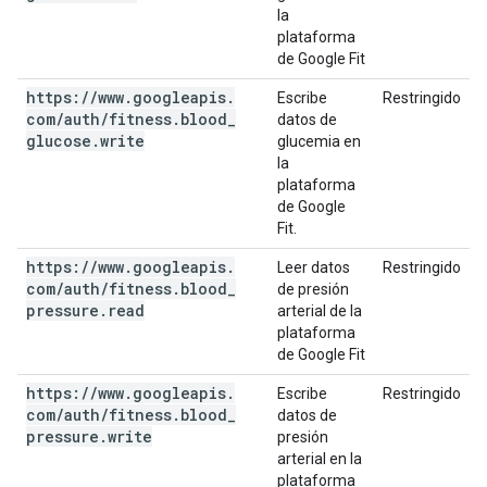
la
plataforma
de Google Fit
https:
/
/
www
.
googleapis
.
Escribe
Restringido
com
/
auth
/
fitness
.
blood
_
datos de
glucose
.
write
glucemia en
la
plataforma
de Google
Fit.
https:
/
/
www
.
googleapis
.
Leer datos
Restringido
com
/
auth
/
fitness
.
blood
_
de presión
pressure
.
read
arterial de la
plataforma
de Google Fit
https:
/
/
www
.
googleapis
.
Escribe
Restringido
com
/
auth
/
fitness
.
blood
_
datos de
pressure
.
write
presión
arterial en la
plataforma