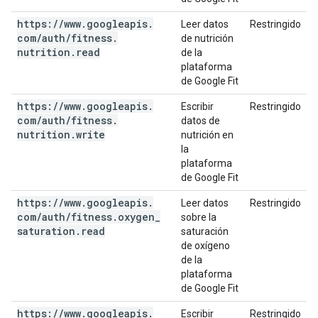
https:
/
/
www
.
googleapis
.
Leer datos
Restringido
com
/
auth
/
fitness
.
de nutrición
nutrition
.
read
de la
plataforma
de Google Fit
https:
/
/
www
.
googleapis
.
Escribir
Restringido
com
/
auth
/
fitness
.
datos de
nutrition
.
write
nutrición en
la
plataforma
de Google Fit
https:
/
/
www
.
googleapis
.
Leer datos
Restringido
com
/
auth
/
fitness
.
oxygen
_
sobre la
saturation
.
read
saturación
de oxígeno
de la
plataforma
de Google Fit
https:
/
/
www
.
googleapis
.
Escribir
Restringido