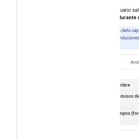
Si un usuario sa
rueda durante 
Nota:
Cada dato captu
cantidad de revoluciones 
de inicio.
REST
And
Nombre
Permisos de
Campos (for