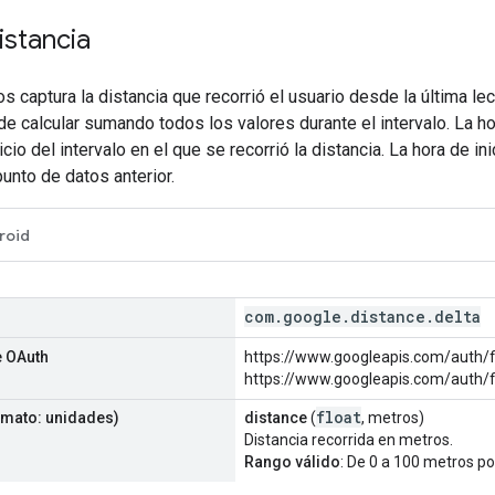
istancia
s captura la distancia que recorrió el usuario desde la última lec
de calcular sumando todos los valores durante el intervalo. La h
icio del intervalo en el que se recorrió la distancia. La hora de in
punto de datos anterior.
roid
com
.
google
.
distance
.
delta
 OAuth
https://www.googleapis.com/auth/fi
https://www.googleapis.com/auth/fi
float
mato: unidades)
distance
(
, metros)
Distancia recorrida en metros.
Rango válido
: De 0 a 100 metros p