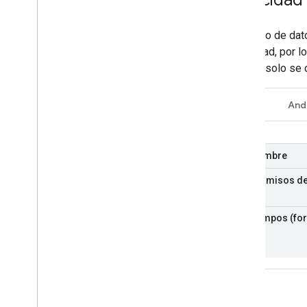
Este tipo de dat
velocidad, por l
lectura, solo se
REST
And
Nombre
Permisos de
Campos (for