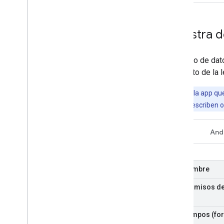
Muestra d
Este tipo de dat
momento de la le
Nota:
Solo la app que
ubicación que escriben o
REST
And
Nombre
Permisos de
Campos (for