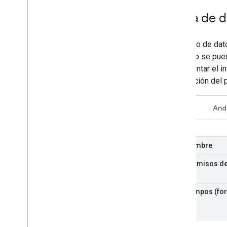
Delta de d
Este tipo de dato
intervalo se pue
representar el in
finalización del 
REST
And
Nombre
Permisos de
Campos (for