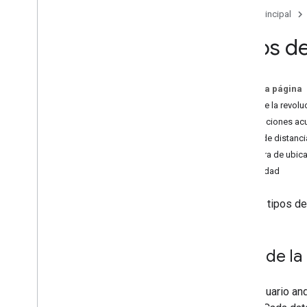
Sesiones
Página principal
Tipos d
API de Fit para Android
Descripción general
Comenzar
En esta página
Almacena datos y accede a ellos
RPM de la revoluc
Sensores
Revoluciones acu
Delta de distanci
API de REST de Fit
Muestra de ubic
Descripción general
Velocidad
Comenzar
Autorización
Son los tipos de
Almacena datos y accede a ellos
Mejorar el rendimiento
RPM de la 
Tareas comunes
Verifica la app
Si un usuario an
Realizar investigaciones sobre la salud