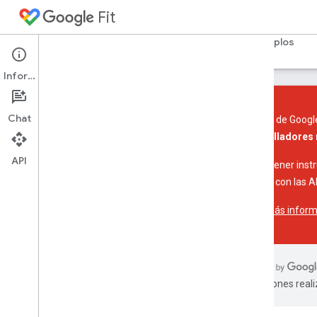
Fit
Página principal
Guías
Referencia
Ejemplos
Información
Chat
Las APIs de Google
desarrolladores 
Introducción
API
Descripción general de la plataforma
Para obtener instr
Conceptos clave
Connect con las AP
Tipos de datos
Obtén más inform
Descripción general
Actividad
Ubicación
Nutrición
Estado
traducciones real
Agregación
Personalizada