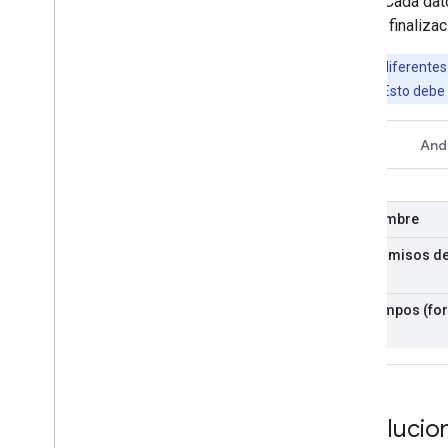
rueda
. Cada dat
Datos de actividad
hora de finaliza
Datos nutricionales
Datos de salud
Nota:
Las diferentes
Datos de sueño
instantáneas. Esto debe 
Otros
REST
And
Preguntas frecuentes
Lineamientos de desarrollo de la marca
Política de investigación sobre la salud
Nombre
Permisos de
Campos (for
Revolucio