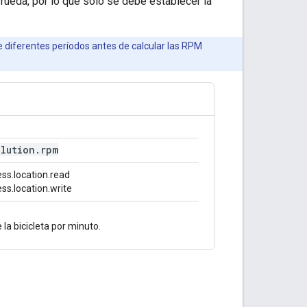
 rueda, por lo que solo se debe establecer la
e diferentes períodos antes de calcular las RPM
olution
.
rpm
ss.location.read
ss.location.write
la bicicleta por minuto.