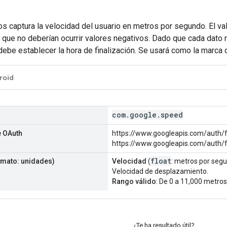
os captura la velocidad del usuario en metros por segundo. El va
o que no deberían ocurrir valores negativos. Dado que cada dato
 debe establecer la hora de finalización. Se usará como la marca 
roid
com
.
google
.
speed
 OAuth
https://www.googleapis.com/auth/fi
https://www.googleapis.com/auth/fi
float
mato: unidades)
Velocidad
(
: metros por seg
Velocidad de desplazamiento.
Rango válido
: De 0 a 11,000 metro
¿Te ha resultado útil?