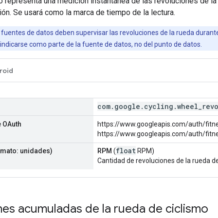
o representa una medición instantánea de las revoluciones de la
ción. Se usará como la marca de tiempo de la lectura.
 fuentes de datos deben supervisar las revoluciones de la rueda durant
indicarse como parte de la fuente de datos, no del punto de datos.
roid
com
.
google
.
cycling
.
wheel
_
rev
 OAuth
https://www.googleapis.com/auth/fitne
https://www.googleapis.com/auth/fitne
float
mato: unidades)
RPM
(
RPM)
Cantidad de revoluciones de la rueda de 
nes acumuladas de la rueda de ciclismo