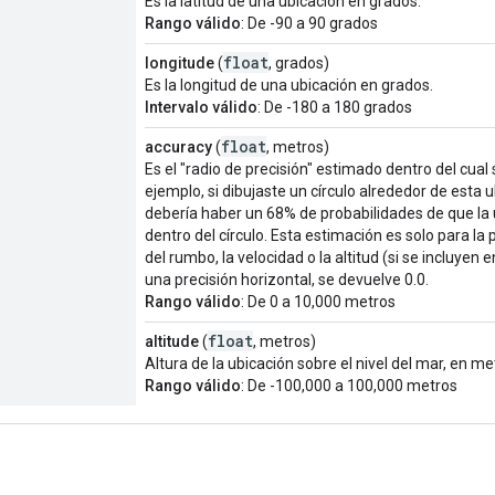
Es la latitud de una ubicación en grados.
Rango válido
: De -90 a 90 grados
float
longitude
(
, grados)
Es la longitud de una ubicación en grados.
Intervalo válido
: De -180 a 180 grados
float
accuracy
(
, metros)
Es el "radio de precisión" estimado dentro del cual
ejemplo, si dibujaste un círculo alrededor de esta u
debería haber un 68% de probabilidades de que la 
dentro del círculo. Esta estimación es solo para la p
del rumbo, la velocidad o la altitud (si se incluyen 
una precisión horizontal, se devuelve 0.0.
Rango válido
: De 0 a 10,000 metros
float
altitude
(
, metros)
Altura de la ubicación sobre el nivel del mar, en me
Rango válido
: De -100,000 a 100,000 metros