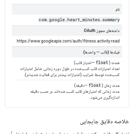
نام
com
.
google
.
heart
_
minutes
.
summary
دامنه‌های مجوز OAuth
https://www.googleapis.com/auth/fitness.activity.read
فیلدها (قالب — واحدها)
float
شدت
(
—امتیاز قلب)
تعداد امتیازات قلب کسب‌شده در طول دوره زمانی، شامل امتیازات
کسب‌شده توسط ضرایب (امتیازات بیشتر برای فعالیت شدیدتر).
float
مدت زمان
(
—دقیقه)
مدت زمانی که امتیازهای قلب کسب شده‌اند، بر حسب دقیقه
اندازه‌گیری می‌شود.
خلاصه دقایق جابجایی
تعداد کل دقایق حرکت در طول دوره زمانی. این نوع داده و فیلدهای آن