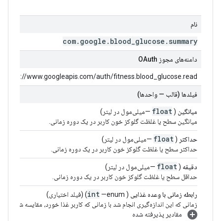
نام
com
.
google
.
blood
_
glucose
.
summary
دامنه‌های مجوز OAuth
https://www.googleapis.com/auth/fitness.blood_glucose.read
فیلدها (قالب — واحدها)
float
میانگین
(
—میلی‌مول در لیتر)
میانگین سطح یا غلظت گلوکز خون کاربر در یک دوره زمانی.
float
حداکثر
(
—میلی‌مول در لیتر)
حداکثر سطح یا غلظت گلوکز خون کاربر در یک دوره زمانی.
float
دقیقه
(
—میلی‌مول در لیتر)
حداقل سطح یا غلظت گلوکز خون کاربر در یک دوره زمانی.
int
رابطه زمانی با وعده غذایی
(
—enum) (فیلد اختیاری)
زمانی که این اندازه‌گیری انجام شد با زمانی که کاربر غذا خورد، مقایسه شد.
مقادیر پذیرفته شده