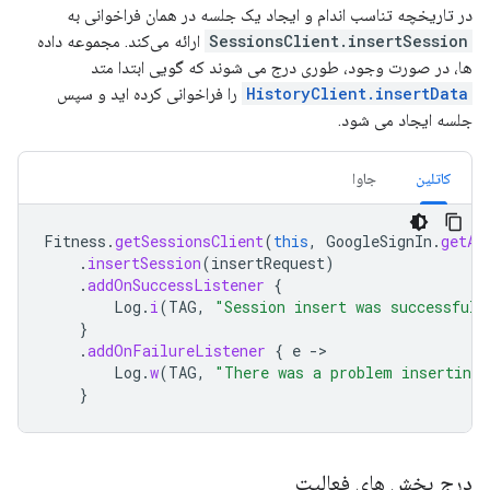
در تاریخچه تناسب اندام و ایجاد یک جلسه در همان فراخوانی به
SessionsClient.insertSession
ارائه می‌کند. مجموعه داده
ها، در صورت وجود، طوری درج می شوند که گویی ابتدا متد
HistoryClient.insertData
را فراخوانی کرده اید و سپس
جلسه ایجاد می شود.
کاتلین
جاوا
Fitness
.
getSessionsClient
(
this
,
GoogleSignIn
.
getAc
.
insertSession
(
insertRequest
)
.
addOnSuccessListener
{
Log
.
i
(
TAG
,
"Session insert was successful!
}
.
addOnFailureListener
{
e
-
Log
.
w
(
TAG
,
"There was a problem inserting 
}
درج بخش های فعالیت