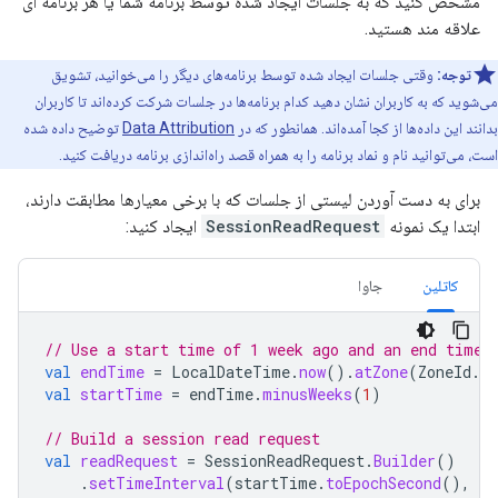
مشخص کنید که به جلسات ایجاد شده توسط برنامه شما یا هر برنامه ای
علاقه مند هستید.
توجه:
وقتی جلسات ایجاد شده توسط برنامه‌های دیگر را می‌خوانید، تشویق
می‌شوید که به کاربران نشان دهید کدام برنامه‌ها در جلسات شرکت کرده‌اند تا کاربران
بدانند این داده‌ها از کجا آمده‌اند. همانطور که در
Data Attribution
توضیح داده شده
است، می‌توانید نام و نماد برنامه را به همراه قصد راه‌اندازی برنامه دریافت کنید.
برای به دست آوردن لیستی از جلسات که با برخی معیارها مطابقت دارند،
ابتدا یک نمونه
SessionReadRequest
ایجاد کنید:
کاتلین
جاوا
// Use a start time of 1 week ago and an end time 
val
endTime
=
LocalDateTime
.
now
().
atZone
(
ZoneId
.
s
val
startTime
=
endTime
.
minusWeeks
(
1
)
// Build a session read request
val
readRequest
=
SessionReadRequest
.
Builder
()
.
setTimeInterval
(
startTime
.
toEpochSecond
(),
en