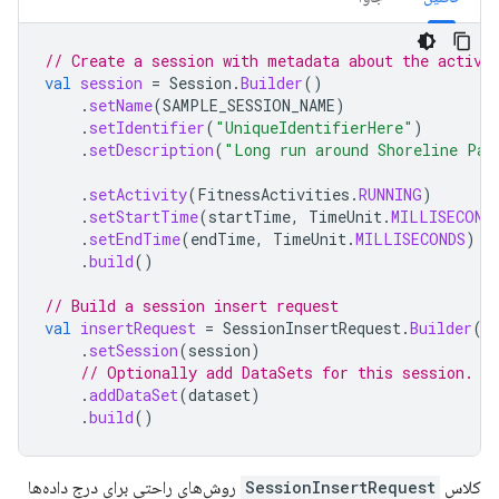
// Create a session with metadata about the activi
val
session
=
Session
.
Builder
()
.
setName
(
SAMPLE_SESSION_NAME
)
.
setIdentifier
(
"UniqueIdentifierHere"
)
.
setDescription
(
"Long run around Shoreline Par
.
setActivity
(
FitnessActivities
.
RUNNING
)
.
setStartTime
(
startTime
,
TimeUnit
.
MILLISECOND
.
setEndTime
(
endTime
,
TimeUnit
.
MILLISECONDS
)
.
build
()
// Build a session insert request
val
insertRequest
=
SessionInsertRequest
.
Builder
()
.
setSession
(
session
)
// Optionally add DataSets for this session.
.
addDataSet
(
dataset
)
.
build
()
کلاس
SessionInsertRequest
روش‌های راحتی برای درج داده‌ها