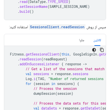
.
read
(
DataType
.
TYPE_SPEED
)
.
setSessionName
(
SAMPLE_SESSION_NAME
)
.
build
()
سپس از روش
SessionsClient.readSession
استفاده کنید:
کاتلین
جاوا
Fitness
.
getSessionsClient
(
this
,
GoogleSignIn
.
getAc
.
readSession
(
readRequest
)
.
addOnSuccessListener
{
response
-
// Get a list of the sessions that match t
val
sessions
=
response
.
sessions
Log
.
i
(
TAG
,
"Number of returned sessions is
for
(
session
in
sessions
)
{
// Process the session
dumpSession
(
session
)
// Process the data sets for this sess
val
dataSets
=
response
.
getDataSet
(
ses