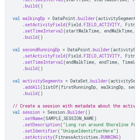
.
build
()
val
walkingDp
=
DataPoint
.
builder
(
activitySegmentD
.
setActivityField
(
Field
.
FIELD_ACTIVITY
,
Fitne
.
setTimeInterval
(
startWalkTime
,
endWalkTime
,
T
.
build
()
val
secondRunningDp
=
DataPoint
.
builder
(
activitySe
.
setActivityField
(
Field
.
FIELD_ACTIVITY
,
Fitne
.
setTimeInterval
(
endWalkTime
,
endTime
,
TimeUn
.
build
()
val
activitySegments
=
DataSet
.
builder
(
activitySeg
.
addAll
(
listOf
(
firstRunningDp
,
walkingDp
,
seco
.
build
()
// Create a session with metadata about the activi
val
session
=
Session
.
Builder
()
.
setName
(
SAMPLE_SESSION_NAME
)
.
setDescription
(
"Long run around Shoreline Par
.
setIdentifier
(
"UniqueIdentifierHere"
)
.
setActivity
(
FitnessActivities
.
RUNNING
)