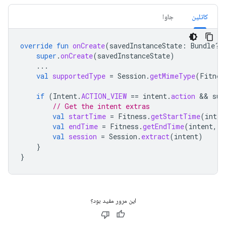
کاتلین
جاوا
override
fun
onCreate
(
savedInstanceState
:
Bundle?)
super
.
onCreate
(
savedInstanceState
)
...
val
supportedType
=
Session
.
getMimeType
(
Fitnes
if
(
Intent
.
ACTION_VIEW
==
intent
.
action
 && 
sup
// Get the intent extras
val
startTime
=
Fitness
.
getStartTime
(
inten
val
endTime
=
Fitness
.
getEndTime
(
intent
,
T
val
session
=
Session
.
extract
(
intent
)
}
}
این مرور مفید بود؟