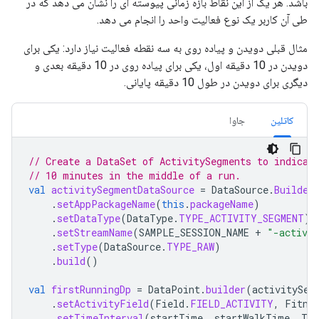
باشد. هر یک از این نقاط بازه زمانی پیوسته ای را نشان می دهد که در
طی آن کاربر یک نوع فعالیت واحد را انجام می دهد.
مثال قبلی دویدن و پیاده روی به سه نقطه فعالیت نیاز دارد: یکی برای
دویدن در 10 دقیقه اول، یکی برای پیاده روی در 10 دقیقه بعدی و
دیگری برای دویدن در طول 10 دقیقه پایانی.
کاتلین
جاوا
// Create a DataSet of ActivitySegments to indicat
// 10 minutes in the middle of a run.
val
activitySegmentDataSource
=
DataSource
.
Builder
.
setAppPackageName
(
this
.
packageName
)
.
setDataType
(
DataType
.
TYPE_ACTIVITY_SEGMENT
)
.
setStreamName
(
SAMPLE_SESSION_NAME
+
"-activi
.
setType
(
DataSource
.
TYPE_RAW
)
.
build
()
val
firstRunningDp
=
DataPoint
.
builder
(
activitySeg
.
setActivityField
(
Field
.
FIELD_ACTIVITY
,
Fitne
.
setTimeInterval
(
startTime
,
startWalkTime
,
Tim