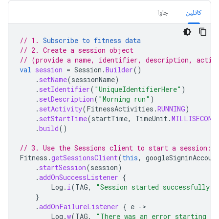
کاتلین
جاوا
// 1. 
Subscribe to fitness data
// 2. Create a session object
// (provide a name, identifier, description, activ
val
session
=
Session
.
Builder
()
.
setName
(
sessionName
)
.
setIdentifier
(
"UniqueIdentifierHere"
)
.
setDescription
(
"Morning run"
)
.
setActivity
(
FitnessActivities
.
RUNNING
)
.
setStartTime
(
startTime
,
TimeUnit
.
MILLISECOND
.
build
()
// 3. Use the Sessions client to start a session:
Fitness
.
getSessionsClient
(
this
,
googleSigninAccoun
.
startSession
(
session
)
.
addOnSuccessListener
{
Log
.
i
(
TAG
,
"Session started successfully!"
}
.
addOnFailureListener
{
e
->
Log
.
w
(
TAG
,
"There was an error starting th