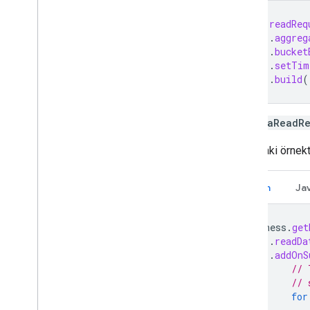
val
readReq
.
aggreg
.
bucket
.
setTim
.
build
(
Bir
DataReadRe
Aşağıdaki örnek
Kotlin
Ja
Fitness
.
get
.
readDa
.
addOnS
// 
// 
for