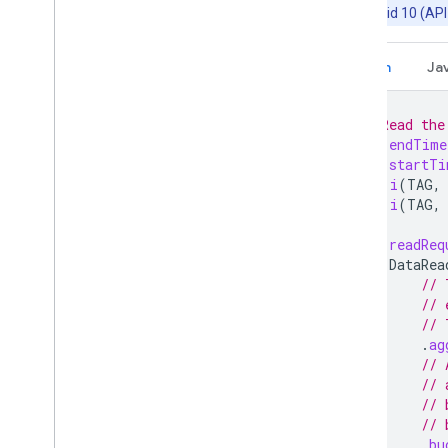
Not:
Android 10 (API
Kotlin
Ja
// Read the
val
endTime
val
startTi
Log
.
i
(
TAG
,
Log
.
i
(
TAG
,
val
readReq
DataRea
// 
// 
// 
.
ag
// 
// 
// 
// 
.
bu