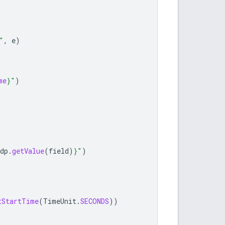
"
,
e
)
me
}
"
)
dp
.
getValue
(
field
)
}
"
)
tStartTime
(
TimeUnit
.
SECONDS
))