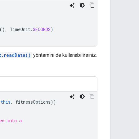
(),
TimeUnit
.
SECONDS
)
t.readData()
yöntemini de kullanabilirsiniz.
(
this
,
fitnessOptions
))
en into a