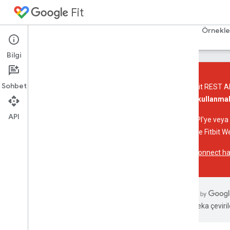
Fit
Ana Sayfa
Rehberler
Başvuru Kaynakları
Örnekle
Bilgi
Sohbet
Google Fit REST AP
API'leri kullanm
Giriş
API
Platforma genel bakış
Hangi API'ye veya p
Temel kavramlar
API'leri ve Fitbit W
Health Connect hak
Android İçin Fit API
Genel bakış
Başlama
Verileri depolayın ve verilere erişin
Verileri kaydet
Yapay zeka çevirile
Geçmiş verilerle çalışma
Oturumlarla çalışma