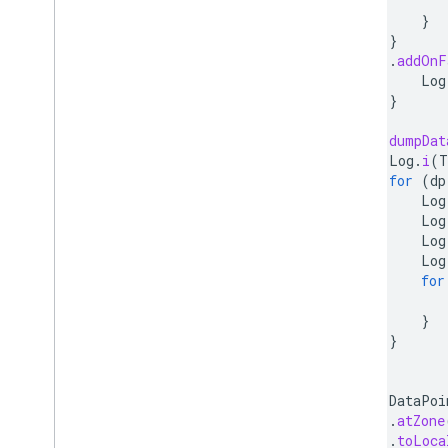
}
}
.
addOnF
Log
}
fun
dumpDat
Log
.
i
(
T
for
(
dp
Log
Log
Log
Log
for
}
}
}
fun
DataPoi
.
atZone
.
toLoca