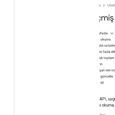
Hedeflerle çalışma
Ana Sayfa
Ürünl
Google Fit bağlantısını kes
Geçmiş 
Veri ilişkilendirmesi
Sensörler
Bu sayfada
Fit REST API
Verileri okuma
Genel bakış
Ayrıntılı ve birl
Başlama
Birden fazla etki
Yetkilendirme
Günlük toplam v
Verileri depolayın ve verilere erişin
Veri girin
Performansı artırın
Çakışan veri no
Verileri güncelle
Genel görevler
Verileri sil
Uygulamanızı doğrulama
Sağlık araştırması yapma
Etkinlik verileri
History API, uyg
Besin verileri
verilerini okuma
Sağlık verileri