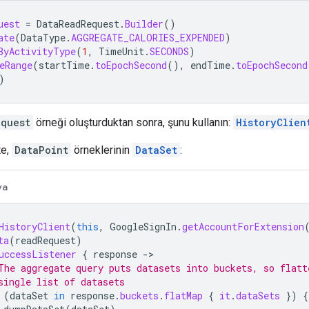
uest
=
DataReadRequest
.
Builder
()
ate
(
DataType
.
AGGREGATE_CALORIES_EXPENDED
)
ByActivityType
(
1
,
TimeUnit
.
SECONDS
)
eRange
(
startTime
.
toEpochSecond
(),
endTime
.
toEpochSecond
)
quest
örneği oluşturduktan sonra, şunu kullanın:
HistoryClien
te,
DataPoint
örneklerinin
DataSet
:
va
HistoryClient
(
this
,
GoogleSignIn
.
getAccountForExtension
ta
(
readRequest
)
uccessListener
{
response
-
The aggregate query puts datasets into buckets, so flatt
single list of datasets
(
dataSet
in
response
.
buckets
.
flatMap
{
it
.
dataSets
})
{