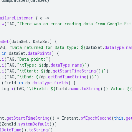
dumpDataSet
(
dataSet
)
ailureListener
{
e
-
.
w
(
TAG
,
"There was an error reading data from Google Fit
aSet
(
dataSet
:
DataSet
)
{
AG
,
"Data returned for Data type: 
${
dataSet
.
dataType
.
na
in
dataSet
.
dataPoints
)
{
.
i
(
TAG
,
"Data point:"
)
.
i
(
TAG
,
"\tType: 
${
dp
.
dataType
.
name
}
"
)
.
i
(
TAG
,
"\tStart: 
${
dp
.
getStartTimeString
()
}
"
)
.
i
(
TAG
,
"\tEnd: 
${
dp
.
getEndTimeString
()
}
"
)
(
field
in
dp
.
dataType
.
fields
)
{
Log
.
i
(
TAG
,
"\tField: 
${
field
.
name
.
toString
()
}
 Value: 
${
nt
.
getStartTimeString
()
=
Instant
.
ofEpochSecond
(
this
.
ge
(
ZoneId
.
systemDefault
())
lDateTime
().
toString
()