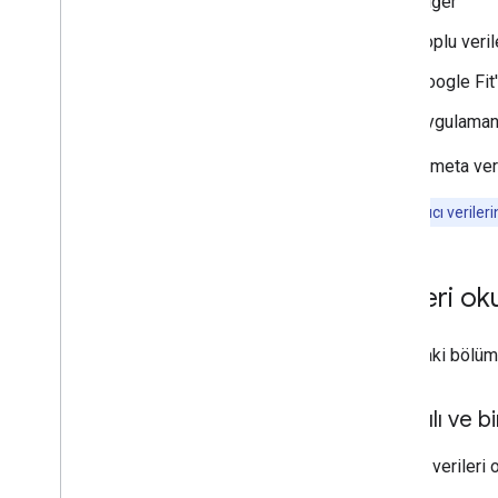
Diğer
Uyku verileri
Toplu veril
Diğer
Google Fit'
SSS
Markalama kuralları
Uygulamanı
Sağlık araştırması politikası
Oturum meta veri
Not:
Kullanıcı veriler
Verileri o
Aşağıdaki bölümle
Ayrıntılı ve b
Geçmiş verileri 