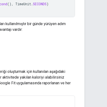
cond
(),
TimeUnit
.
SECONDS
)
ları kullanılmıştır bir günde yürüyen adım
vantajı vardır:
içeriği oluşturmak için kullanılan aşağıdaki
 aktivitede yakılan kaloriyi alabilirsiniz
nı Google Fit uygulamasında raporlanan ve her