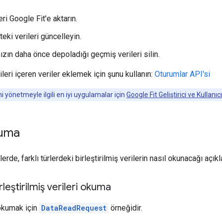
eri Google Fit'e aktarın.
teki verileri güncelleyin.
zın daha önce depoladığı geçmiş verileri silin.
leri içeren veriler eklemek için şunu kullanın:
Oturumlar API'si
ini yönetmeyle ilgili en iyi uygulamalar için
Google Fit Geliştirici ve Kullanıcı
kuma
rde, farklı türlerdeki birleştirilmiş verilerin nasıl okunacağı açık
irleştirilmiş verileri okuma
okumak için
DataReadRequest
örneğidir.