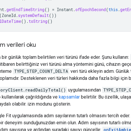
nt
.
getEndTimeString
()
=
Instant
.
ofEpochSecond
(
this
.
getE
(
ZoneId
.
systemDefault
())
lDateTime
().
toString
()
m verileri oku
 bir günlük toplam belirtilen veri türünü ifade eder. Şunu kullanın:
tibaren belirttiğiniz veri türünü alma yöntemini günü, cihazın geç
önteme
TYPE_STEP_COUNT_DELTA
veri türü ekleyin adım. Günlük 
 toplamıdır. Desteklenen veri türleri hakkında daha fazla bilgi için 
toryClient.readDailyTotal()
uygulamasından
TYPE_STEP_
 kullanılarak çağrıldığında ve
kapsamlar
belirtilir. Bu özellik, ul
dalı olabilir. izin modunu gösterin.
gle Fit uygulamasında adım sayılarının tutarlı olmasını tercih ede
 bir deneyim sunduğunuzdan emin olun. Adım sayısının tutarlı olma
dım sayısına ve ardından şuradaki sayıyı güncelle:
onExitAmbi