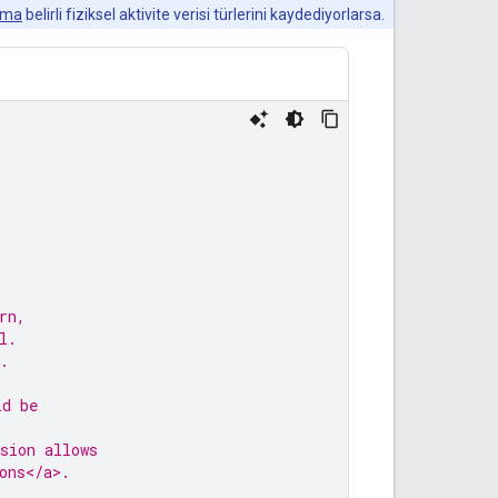
alma
belirli fiziksel aktivite verisi türlerini kaydediyorlarsa.
rn,
l.
.
ld be
sion allows
ons</a>.