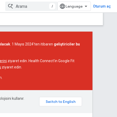
/
Oturum aç
ılacak
. 1 Mayıs 2024'ten itibaren
geliştiriciler bu
rini
ziyaret edin. Health Connect'in Google Fit
u
ziyaret edin.
n.
ojisini kullanır.