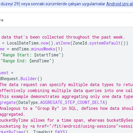
 düzeyi 29) veya sonraki sürümlerde çalışan uygulamalar
Android izni 
va
 data that's been collected throughout the past week.
=
LocalDateTime
.
now
().
atZone
(
ZoneId
.
systemDefault
())
me
=
endTime
.
minusWeeks
(
1
)
"Range Start: 
$
startTime
"
)
"Range End: 
$
endTime
"
)
uest
=
dRequest
.
Builder
()
The data request can specify multiple data types to retu
effectively combining multiple data queries into one cal
This example demonstrates aggregating only one data type
gregate
(
DataType
.
AGGREGATE_STEP_COUNT_DELTA
)
Analogous to a "Group By" in SQL, defines how data shou
aggregated.
bucketByTime allows for a time span, whereas bucketBySes
bucketing by <a href="/fit/android/using-sessions">sessi
cketByTime
(
1
,
TimeUnit
.
DAYS
)