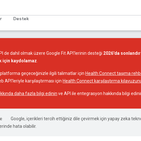
r
Destek
I de dahil olmak üzere Google Fit API'lerinin desteği
2026'da sonlandır
ak için kaydolamaz
.
latforma geçeceğinizle ilgili talimatlar için
Health Connect taşıma rehbe
eb API'leriyle karşılaştırması için
Health Connect karşılaştırma kılavuzun
kında daha fazla bilgi edinin
ve API ile entegrasyon hakkında bilgi edini
Google, içerikleri tercih ettiğiniz dile çevirmek için yapay zeka teknol
rinde hata olabilir.