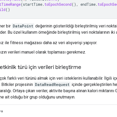
tTimeRange
(
startTime
.
toEpochSecond
(),
endTime
.
toEpochSe
ild
()
her bir
DataPoint
değerinin gösterildiği birleştirilmiş veri nokta
der. Bu özel kullanım örneğinde birleştirilmiş veri noktalarının iki a
z ile fitness mağazası daha az veri alışverişi yapıyor.
zın verileri manuel olarak toplaması gerekmez.
tkinlik türü için verileri birleştirme
k farklı veri türünü almak için veri isteklerini kullanabilir. İlgili 
 Bitkiler projesinin
DataReadRequest
içinde gerçekleştirilen her
aralığı. Ortaya çıkan veriler, aktivite başına alınan kalori miktarı
ine ait olduğu bir grup olduğunu unutmayın.
va