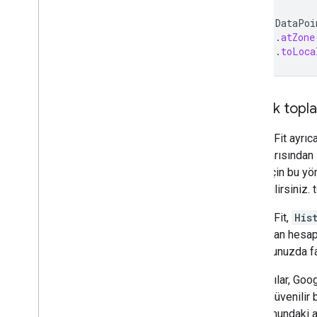
fun
DataPoi
.
atZone
.
toLoca
Günlük topla
Google Fit ayrıca
gece yarısından i
almak için bu y
aktarabilirsiniz.
Google Fit,
His
varsayılan hesap
duyduğunuzda fay
Kullanıcılar, Goo
onlara güvenilir
platformundaki a