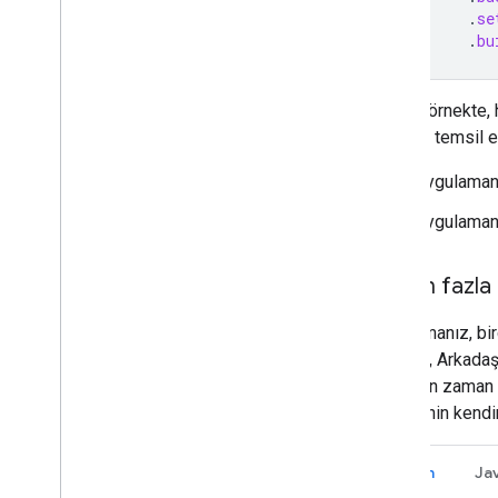
.
se
.
bu
Önceki örnekte, 
sayısını temsil e
Uygulamanı
Uygulamanı
Birden fazla e
Uygulamanız, birço
örnekte, Arkadaş
belirtilen zaman 
aktivitenin kend
Kotlin
Ja