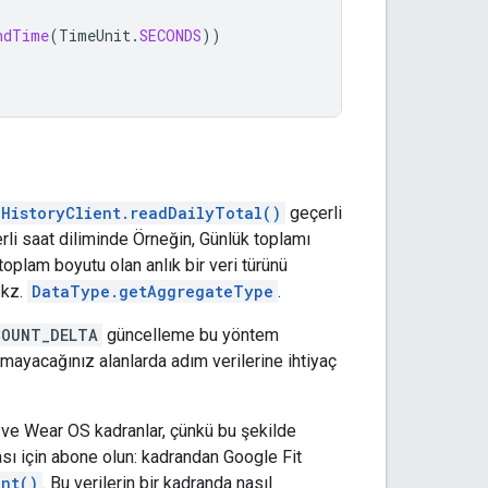
ndTime
(
TimeUnit
.
SECONDS
))
HistoryClient.readDailyTotal()
geçerli
erli saat diliminde Örneğin, Günlük toplamı
toplam boyutu olan anlık bir veri türünü
bkz.
DataType.getAggregateType
.
COUNT_DELTA
güncelleme bu yöntem
aşamayacağınız alanlarda adım verilerine ihtiyaç
r. ve Wear OS kadranlar, çünkü bu şekilde
sı için abone olun: kadrandan Google Fit
ent()
. Bu verilerin bir kadranda nasıl