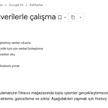
er
Google Fit
Rehberler
verilerle çalışma
eştirilmiş verileri okuma
nlik türü için verileri birleştirme
erileri oku
ktalarını yönet
ulamanızın fitness mağazasında toplu işlemler gerçekleştirmesin
, ekleme, güncelleme ve silme. Aşağıdakileri yapmak için History A