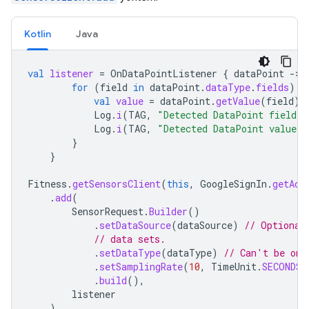
Kotlin
Java
val
listener
=
OnDataPointListener
{
dataPoint
-
for
(
field
in
dataPoint
.
dataType
.
fields
)
{
val
value
=
dataPoint
.
getValue
(
field
)
Log
.
i
(
TAG
,
"Detected DataPoint field: 
Log
.
i
(
TAG
,
"Detected DataPoint value: 
}
}
Fitness
.
getSensorsClient
(
this
,
GoogleSignIn
.
getAcc
.
add
(
SensorRequest
.
Builder
()
.
setDataSource
(
dataSource
)
// Optional
// data sets.
.
setDataType
(
dataType
)
// Can't be omi
.
setSamplingRate
(
10
,
TimeUnit
.
SECONDS
)
.
build
(),
listener
)