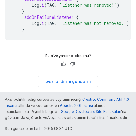
Log
.
i
(
TAG
,
"Listener was removed!"
)
}
.
addOnFailureListener
{
Log
.
i
(
TAG
,
"Listener was not removed."
)
}
Bu size yardımcı oldu mu?
Geri bildirim gönderin
Aksi belirtilmediği sürece bu sayfanın içeriği
Creative Commons Atıf 4.0
Lisansı
altında ve kod örnekleri
Apache 2.0 Lisansı
altında
lisanslanmıştır. Ayrıntılı bilgi için
Google Developers Site Politikaları
'na
göz atın. Java, Oracle ve/veya satış ortaklarının tescilli ticari markasıdır.
Son güncelleme tarihi: 2025-08-31 UTC.