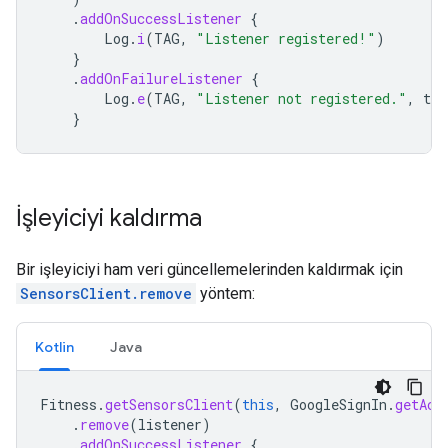
.
addOnSuccessListener
{
Log
.
i
(
TAG
,
"Listener registered!"
)
}
.
addOnFailureListener
{
Log
.
e
(
TAG
,
"Listener not registered."
,
tas
}
İşleyiciyi kaldırma
Bir işleyiciyi ham veri güncellemelerinden kaldırmak için
SensorsClient.remove
yöntem:
Kotlin
Java
Fitness
.
getSensorsClient
(
this
,
GoogleSignIn
.
getAcc
.
remove
(
listener
)
.
addOnSuccessListener
{