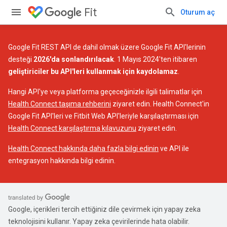
Fit
Oturum aç
Google Fit REST API de dahil olmak üzere Google Fit API'lerinin
desteği
2026'da sonlandırılacak
. 1 Mayıs 2024'ten itibaren
geliştiriciler bu API'leri kullanmak için kaydolamaz
.
Hangi API'ye veya platforma geçeceğinizle ilgili talimatlar için
Health Connect taşıma rehberini
ziyaret edin. Health Connect'in
Google Fit API'leri ve Fitbit Web API'leriyle karşılaştırması için
Health Connect karşılaştırma kılavuzunu
ziyaret edin.
Health Connect hakkında daha fazla bilgi edinin
ve API ile
entegrasyon hakkında bilgi edinin.
Google, içerikleri tercih ettiğiniz dile çevirmek için yapay zeka
teknolojisini kullanır. Yapay zeka çevirilerinde hata olabilir.