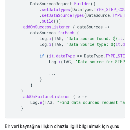
DataSourcesRequest
.
Builder
()
.
setDataTypes
(
DataType
.
TYPE_STEP_COUN
.
setDataSourceTypes
(
DataSource
.
TYPE_RA
.
build
())
.
addOnSuccessListener
{
dataSources
-
dataSources
.
forEach
{
Log
.
i
(
TAG
,
"Data source found: 
${
it
.
st
Log
.
i
(
TAG
,
"Data Source type: 
${
it
.
dat
if
(
it
.
dataType
==
DataType
.
TYPE_STEP_
Log
.
i
(
TAG
,
"Data source for STEP_
...
}
}
}
.
addOnFailureListener
{
e
-
Log
.
e
(
TAG
,
"Find data sources request fail
}
Bir veri kaynağına ilişkin cihazla ilgili bilgi almak için şunu