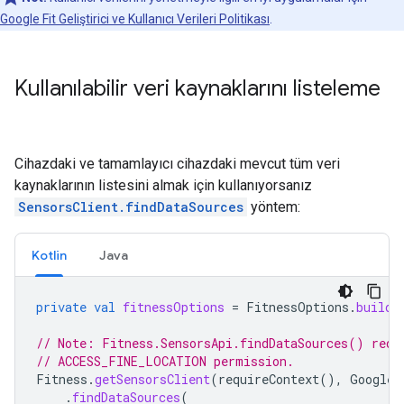
Google Fit Geliştirici ve Kullanıcı Verileri Politikası
.
Kullanılabilir veri kaynaklarını listeleme
Cihazdaki ve tamamlayıcı cihazdaki mevcut tüm veri
kaynaklarının listesini almak için kullanıyorsanız
SensorsClient.findDataSources
yöntem:
Kotlin
Java
private
val
fitnessOptions
=
FitnessOptions
.
builde
// Note: Fitness.SensorsApi.findDataSources() requ
// ACCESS_FINE_LOCATION permission.
Fitness
.
getSensorsClient
(
requireContext
(),
GoogleS
.
findDataSources
(