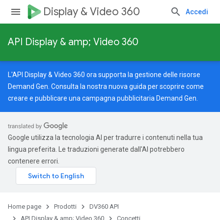
Display & Video 360
Accedi
API Display & amp; Video 360
L'API Display & Video 360 ora supporta la gestione delle risorse
Demand Gen. Consulta la nostra
nuova guida
per scoprire come
creare e pubblicare una campagna pubblicitaria Demand Gen.
Google utilizza la tecnologia AI per tradurre i contenuti nella tua
lingua preferita. Le traduzioni generate dall'AI potrebbero
contenere errori.
Home page
Prodotti
DV360 API
API Display & amp; Video 360
Concetti