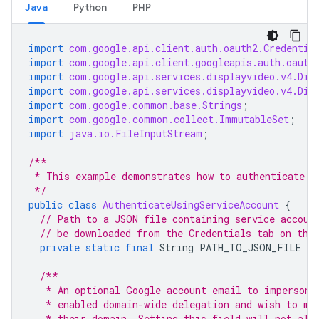
Java
Python
PHP
import
com.google.api.client.auth.oauth2.Credentia
import
com.google.api.client.googleapis.auth.oauth
import
com.google.api.services.displayvideo.v4.Dis
import
com.google.api.services.displayvideo.v4.Dis
import
com.google.common.base.Strings
;
import
com.google.common.collect.ImmutableSet
;
import
java.io.FileInputStream
;
/**
 * This example demonstrates how to authenticate u
 */
public
class
AuthenticateUsingServiceAccount
{
// Path to a JSON file containing service accoun
// be downloaded from the Credentials tab on the
private
static
final
String
PATH_TO_JSON_FILE
=
/**
   * An optional Google account email to impersona
   * enabled domain-wide delegation and wish to ma
   * their domain. Setting this field will not all