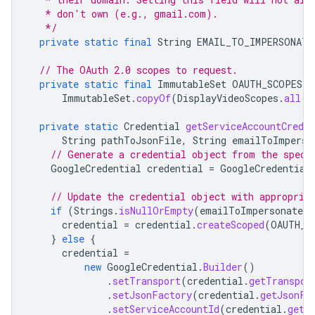
   * don't own (e.g., gmail.com).
   */
private
static
final
String
EMAIL_TO_IMPERSONATE
// The OAuth 2.0 scopes to request.
private
static
final
ImmutableSet
OAUTH_SCOPES
=
ImmutableSet
.
copyOf
(
DisplayVideoScopes
.
all
()
private
static
Credential
getServiceAccountCreden
String
pathToJsonFile
,
String
emailToImperso
// Generate a credential object from the speci
GoogleCredential
credential
=
GoogleCredential
// Update the credential object with appropria
if
(
Strings
.
isNullOrEmpty
(
emailToImpersonate
)
credential
=
credential
.
createScoped
(
OAUTH_S
}
else
{
credential
=
new
GoogleCredential
.
Builder
()
.
setTransport
(
credential
.
getTranspor
.
setJsonFactory
(
credential
.
getJsonFa
.
setServiceAccountId
(
credential
.
getS