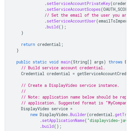
.
setServiceAccountPrivateKey
(
credent
.
setServiceAccountScopes
(
OAUTH_SCOPE
// Set the email of the user you are
.
setServiceAccountUser
(
emailToImpers
.
build
();
}
return
credential
;
}
public
static
void
main
(
String
[]
args
)
throws
Ex
// Build service account credential.
Credential
credential
=
getServiceAccountCreden
// Create a DisplayVideo service instance.
//
// Note: application name below should be repl
// application. Suggested format is "MyCompany
DisplayVideo
service
=
new
DisplayVideo
.
Builder
(
credential
.
getTra
.
setApplicationName
(
"displayvideo-java
.
build
();