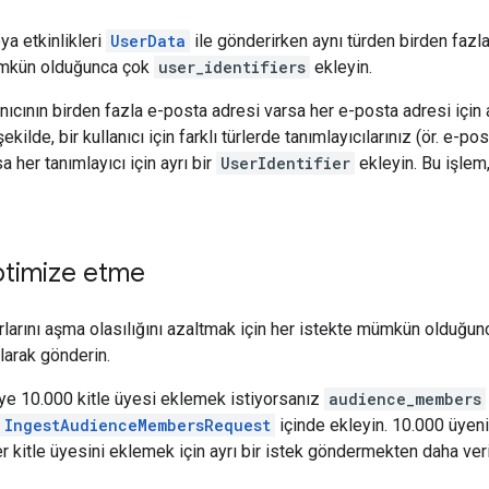
eya etkinlikleri
UserData
ile gönderirken aynı türden birden fazl
mkün olduğunca çok
user_identifiers
ekleyin.
anıcının birden fazla e-posta adresi varsa her e-posta adresi için 
ekilde, bir kullanıcı için farklı türlerde tanımlayıcılarınız (ör. e-po
a her tanımlayıcı için ayrı bir
UserIdentifier
ekleyin. Bu işlem
optimize etme
ırlarını aşma olasılığını azaltmak için her istekte mümkün olduğu
larak gönderin.
leye 10.000 kitle üyesi eklemek istiyorsanız
audience_members
IngestAudienceMembersRequest
içinde ekleyin. 10.000 üyeni
r kitle üyesini eklemek için ayrı bir istek göndermekten daha veri