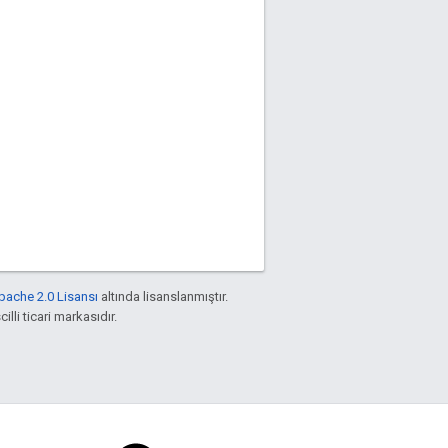
pache 2.0 Lisansı
altında lisanslanmıştır.
illi ticari markasıdır.