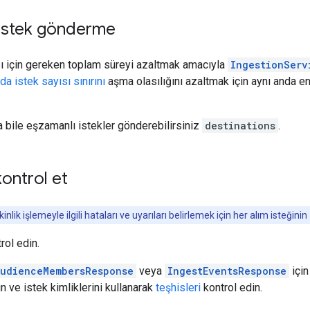
 istek gönderme
sı için gereken toplam süreyi azaltmak amacıyla
IngestionServ
a istek sayısı sınırını
aşma olasılığını azaltmak için aynı anda e
sa bile eşzamanlı istekler gönderebilirsiniz
destinations
.
kontrol et
inlik işlemeyle ilgili hataları ve uyarıları belirlemek için her alım isteğinin
rol edin.
AudienceMembersResponse
veya
IngestEventsResponse
içi
n ve istek kimliklerini kullanarak
teşhisleri
kontrol edin.