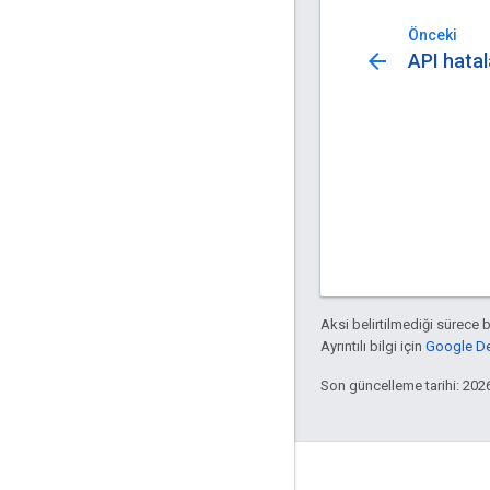
Önceki
arrow_back
API hatal
Aksi belirtilmediği sürece 
Ayrıntılı bilgi için
Google Dev
Son güncelleme tarihi: 202