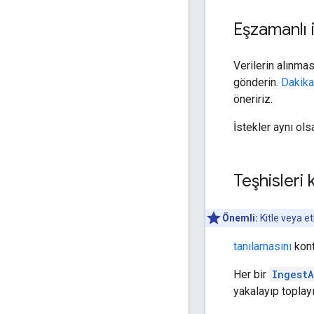
Eşzamanlı
Verilerin alınma
gönderin.
Dakikad
öneririz.
İstekler aynı ol
Teşhisleri 
Önemli:
Kitle veya etk
tanılamasını
kont
Her bir
Ingest
yakalayıp toplayı