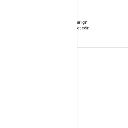
Blog
Önemli duyurular için
blogumuzu ziyaret edin.
Etkileşim
Google Developer Program
Google Developer Groups
Google Developer Experts
Accelerators
Google Cloud & NVIDIA