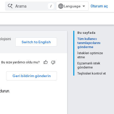
/
Oturum aç
Bu sayfada
lojisini
Tüm kullanıcı
tanımlayıcılarını
gönderme
İstekleri optimize
etme
Bu size yardımcı oldu mu?
Eşzamanlı istek
gönderme
Teşhisleri kontrol et
Geri bildirim gönderin
durun.