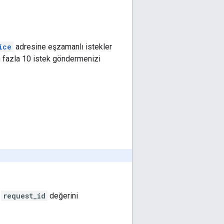
ice
adresine eşzamanlı istekler
n fazla 10 istek göndermenizi
n
request_id
değerini