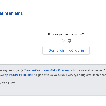
arını anlama
Bu size yardımcı oldu mu?
Geri bildirim gönderin
bu sayfanın içeriği
Creative Commons Atıf 4.0 Lisansı
altında ve kod örnekleri
A
elopers Site Politikaları
'na göz atın. Java, Oracle ve/veya satış ortaklarının tesc
6-07-28 UTC.