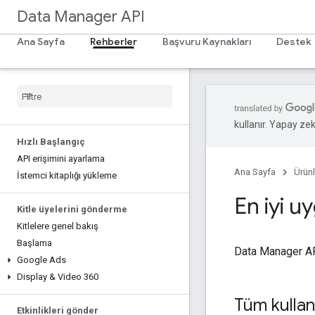
Data Manager API
Ana Sayfa
Rehberler
Başvuru Kaynakları
Destek
kullanır. Yapay zeka
Hızlı Başlangıç
API erişimini ayarlama
Ana Sayfa
Ürünl
İstemci kitaplığı yükleme
En iyi u
Kitle üyelerini gönderme
Kitlelere genel bakış
Başlama
Data Manager API
Google Ads
Display & Video 360
Tüm kullan
Etkinlikleri gönder