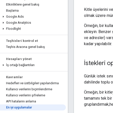
Etkinliklere genel bakış
Kitle üyelerini v
Başlama
olmak üzere mü
Google Ads
Google Analytics
Örneğin, bir kull
Floodlight
ekleyin. Benzer ş
ve adresler) vars
Teşhisleri kontrol et
kadar yapılabilir.
Teşhis Aracına genel bakış
Hesapları yönet
İstekleri 
İş ortağı bağlantıları
Günlük istek sın
Kavramlar
dahilinde toplu o
Hedefleri ve üstbilgileri yapılandırma
Kullanıcı verilerini biçimlendirme
Örneğin, bir kit
Kullanıcı verilerini şifreleme
tamamını tek bir
API hatalarını anlama
gruplandırmak,he
En iyi uygulamalar