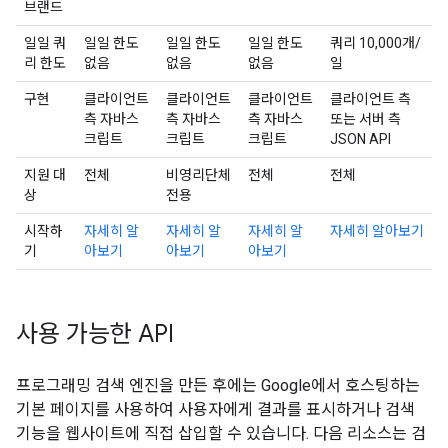
브랜드
일일 쿼
일일 한도
일일 한도
일일 한도
쿼리 10,000개/
리 한도
없음
없음
없음
일
구현
클라이언트
클라이언트
클라이언트
클라이언트 측
측 자바스
측 자바스
측 자바스
또는 서버 측
크립트
크립트
크립트
JSON API
지원 대
전체
비영리단체
전체
전체
상
전용
시작하
자세히 알
자세히 알
자세히 알
자세히 알아보기
기
아보기
아보기
아보기
사용 가능한 API
프로그래밍 검색 엔진을 만든 후에는 Google에서 호스팅하는
기본 페이지를 사용하여 사용자에게 결과를 표시하거나 검색
기능을 웹사이트에 직접 삽입할 수 있습니다. 다음 리소스는 검