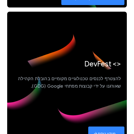
<> DevFest
להצטרף לכנסים טכנולוגיים מקומיים בהובלת הקהילה
שאורגנו על ידי קבוצות מפתחי Google‏ (GDG).
מידע נוסף
arrow_forward