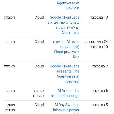
Agentverse at
DevFest
‫13 בנובמבר
Google Cloud Labs
Cloud
המבורג
בהמבורג: פותחים את
הדלת לחדשנות
בתחום ה-AI
‫24 באוקטובר עד
פיתוח AI בלי שרת
Cloud
גלובלי
10 בנובמבר
(serverless)
בהאקאתון Cloud
Run
‫7 בנובמבר
Google Cloud Labs
Cloud
סאניווייל
Presents: The
Agentverse at
DevFest
‫6 בנובמבר
AI Arena: The
מרובת
גלובלי
Impact Challenge
מוצרים
‫5 בנובמבר
AI Day Sweden:
Cloud
שטוקוהולם
Unlock the power
שוודיה