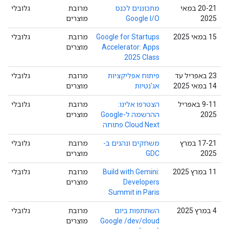
‫20-21 במאי
מתכוננים לכנס
מרובת
גלובלי
2025
Google I/O
מוצרים
‫15 במאי 2025
Google for Startups
מרובת
גלובלי
Accelerator: Apps
מוצרים
2025 Class
‫23 באפריל עד
פיתוח אפליקציות
מרובת
גלובלי
14 במאי 2025
אג'נטיות
מוצרים
‫9-11 באפריל
הצטרפו אלינו:
מרובת
גלובלי
2025
ההרשמה ל-Google
מוצרים
Cloud Next פתוחה
‫17-21 במרץ
משחקים ונהנים ב-
מרובת
גלובלי
2025
GDC
מוצרים
‫11 במרץ 2025
Build with Gemini:
מרובת
גלובלי
Developers
מוצרים
Summit in Paris
‫4 במרץ 2025
השתתפות ביום
מרובת
גלובלי
Google /dev/cloud
מוצרים