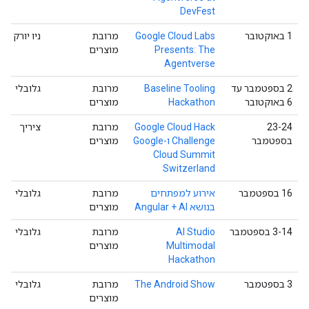
DevFest
‫1 באוקטובר
‫Google Cloud Labs
מרובת
ניו יורק
Presents: The
מוצרים
Agentverse
‫2 בספטמבר עד
Baseline Tooling
מרובת
גלובלי
6 באוקטובר
Hackathon
מוצרים
‫23-24
Google Cloud Hack
מרובת
ציריך
בספטמבר
Challenge ו-Google
מוצרים
Cloud Summit
Switzerland
‫16 בספטמבר
אירוע למפתחים
מרובת
גלובלי
בנושא Angular + AI
מוצרים
‫3-14 בספטמבר
AI Studio
מרובת
גלובלי
Multimodal
מוצרים
Hackathon
‫3 בספטמבר
The Android Show
מרובת
גלובלי
מוצרים