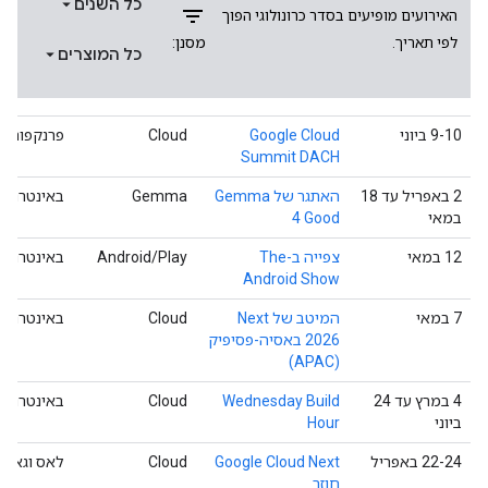
כל השנים
filter_list
האירועים מופיעים בסדר כרונולוגי הפוך
מסנן:
לפי תאריך.
כל המוצרים
‫9-10 ביוני
Google Cloud
Cloud
פרנקפורט
Summit DACH
‫2 באפריל עד 18
האתגר של Gemma
באינטרנט
במאי
4 Good
‫12 במאי
צפייה ב-The
‫Android/Play
באינטרנט
Android Show
‫7 במאי
המיטב של Next
Cloud
באינטרנט
2026 באסיה-פסיפיק
(APAC)
‫4 במרץ עד 24
Wednesday Build
Cloud
באינטרנט
ביוני
Hour
‫22-24 באפריל
Google Cloud Next
Cloud
לאס וגאס
חוזר