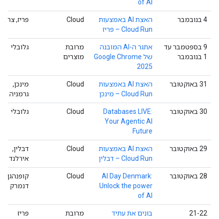
of AI
‫4 בנובמבר
האצת AI באמצעות
Cloud
פריז, צרפת
Cloud Run – פריז
‫9 בספטמבר עד
אתגר ה-AI המובנה
מרובת
גלובלי
1 בנובמבר
מוצרים
2025
‫31 באוקטובר
האצת AI באמצעות
Cloud
מינכן,
Cloud Run – מינכן
גרמניה
‫30 באוקטובר
Databases LIVE:
Cloud
גלובלי
Your Agentic AI
Future
‫29 באוקטובר
האצת AI באמצעות
Cloud
דבלין,
Cloud Run – דבלין
אירלנד
‫28 באוקטובר
AI Day Denmark:
Cloud
קופנהגן,
Unlock the power
דנמרק
of AI
‫21-22
בונים את עתיד
מרובת
פריז