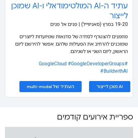
עתיד ה-AI המולטימודאלי ו-AI שמוכן
לייצור
‫19-20 במרץ (סאניווייל) | פנים אל פנים
מוזמנים להצטרף לסדרה של סדנאות שמיועדות ליוצרים
שמוכנים להרחיב את הפעילות שלהם. אפשר להירשם ליום
הראשון, ליום השני או לשניהם.
#GoogleDeveloperGroups
#GoogleCloud
#BuildwithAI
‫AI מוכן לייצור
העתיד של multi-modal
ספריית אירועים קודמים