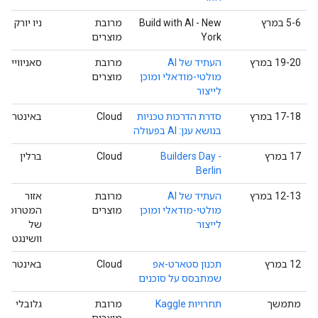
‫5-6 במרץ
Build with AI - New
מרובת
ניו יורק
York
מוצרים
‫19-20 במרץ
העתיד של AI
מרובת
סאניווייל
מולטי-מודאלי ומוכן
מוצרים
לייצור
‫17-18 במרץ
סדרת הדרכות טכניות
Cloud
באינטרנט
בנושא ענן: AI בפעולה
‫17 במרץ
Builders Day -
Cloud
ברלין
Berlin
‫12-13 במרץ
העתיד של AI
מרובת
אזור
מולטי-מודאלי ומוכן
מוצרים
המטרופולי
לייצור
של
וושינגטון
‫12 במרץ
תכנון סטארט-אפ
Cloud
באינטרנט
שמתבסס על סוכנים
מתמשך
תחרויות Kaggle
מרובת
גלובלי
מוצרים