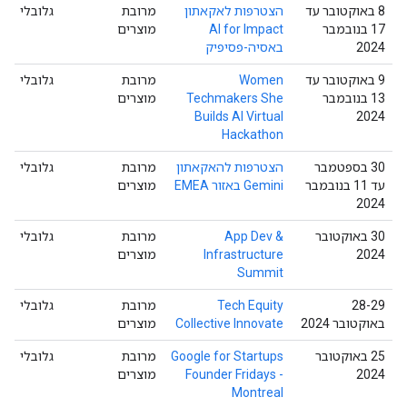
‫8 באוקטובר עד
הצטרפות לאקאתון
מרובת
גלובלי
17 בנובמבר
AI for Impact
מוצרים
2024
באסיה-פסיפיק
‫9 באוקטובר עד
Women
מרובת
גלובלי
13 בנובמבר
Techmakers She
מוצרים
Builds AI Virtual
2024
Hackathon
‫30 בספטמבר
הצטרפות להאקאתון
מרובת
גלובלי
עד 11 בנובמבר
Gemini באזור EMEA
מוצרים
2024
‫30 באוקטובר
App Dev &
מרובת
גלובלי
2024
Infrastructure
מוצרים
Summit
‫28-29
Tech Equity
מרובת
גלובלי
באוקטובר 2024
Collective Innovate
מוצרים
‫25 באוקטובר
Google for Startups
מרובת
גלובלי
2024
Founder Fridays -
מוצרים
Montreal