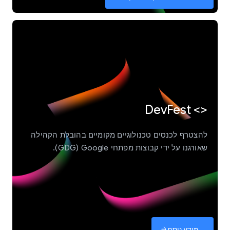
<> DevFest
להצטרף לכנסים טכנולוגיים מקומיים בהובלת הקהילה
שאורגנו על ידי קבוצות מפתחי Google‏ (GDG).
מידע נוסף
arrow_forward