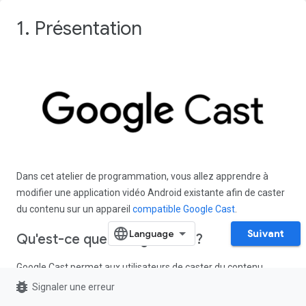
1. Présentation
Dans cet atelier de programmation, vous allez apprendre à
modifier une application vidéo Android existante afin de caster
du contenu sur un appareil
compatible Google Cast
.
Suivant
Qu'est-ce que Google Cast ?
Google Cast permet aux utilisateurs de caster du contenu
multimédia depuis un appareil mobile sur un téléviseur, et
bug_report
Signaler une erreur
d'utiliser leur appareil mobile comme télécommande lors de la