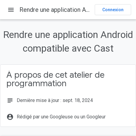
menu
Rendre une application Android compatible avec Cast
Accueil
Produits
Cast
Ateliers de programmation
Connexion
Sur cette page
Qu'est-ce que Google Cast ?
Rendre une application Android
Qu'allons-nous créer ?
compatible avec Cast
Points abordés
Prérequis
Expérience
À propos de cet atelier de
programmation
subject
Dernière mise à jour : sept. 18, 2024
account_circle
Rédigé par une Googleuse ou un Googleur