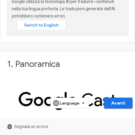
Google utilizza la tecnologia AI per tradurre i contenuti
nella tua lingua preferita. Le traduzioni generate dall'AI
potrebbero contenere errori.
1. Panoramica
Avanti
bug_report
Segnala un errore
Questo codelab ti insegnerà a modificare un'app Android TV