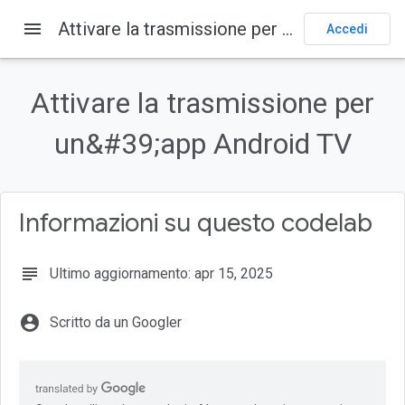
menu
Attivare la trasmissione per un&#39;app Android TV
Home page
Prodotti
Cast
codelab
Accedi
Su questa pagina
1. Panoramica
Attivare la trasmissione per
Che cos'è Google Cast e Cast Connect?
un&#39;app Android TV
Cosa realizzeremo
Obiettivi didattici
Che cosa ti serve
Informazioni su questo codelab
subject
Ultimo aggiornamento: apr 15, 2025
account_circle
Scritto da un Googler