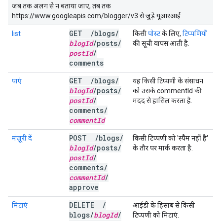
जब तक अलग से न बताया जाए, तब तक
https://www.googleapis.com/blogger/v3 से जुड़े यूआरआई
GET
/
blogs
/
list
किसी
पोस्ट
के लिए,
टिप्पणियों
blog
Id
/
posts
/
की सूची वापस आती है.
post
Id
/
comments
GET
/
blogs
/
पाएं
यह किसी टिप्पणी के संसाधन
blog
Id
/
posts
/
को उसके
commentId
की
post
Id
/
मदद से हासिल करता है.
comments
/
comment
Id
POST
/
blogs
/
मंज़ूरी दें
किसी टिप्पणी को 'स्पैम नहीं है'
blog
Id
/
posts
/
के तौर पर मार्क करता है.
post
Id
/
comments
/
comment
Id
/
approve
DELETE
/
मिटाएं
आईडी के हिसाब से किसी
blogs
/
blog
Id
/
टिप्पणी को मिटाएं.