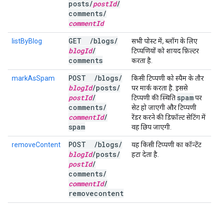
posts
/
post
Id
/
comments
/
comment
Id
GET
/
blogs
/
listByBlog
सभी पोस्ट में, ब्लॉग के लिए
blog
Id
/
टिप्पणियों को शायद फ़िल्टर
comments
करता है.
POST
/
blogs
/
markAsSpam
किसी टिप्पणी को स्पैम के तौर
blog
Id
/
posts
/
पर मार्क करता है. इससे
post
Id
/
spam
टिप्पणी की स्थिति
पर
comments
/
सेट हो जाएगी और टिप्पणी
comment
Id
/
रेंडर करने की डिफ़ॉल्ट सेटिंग में
spam
वह छिप जाएगी.
POST
/
blogs
/
removeContent
यह किसी टिप्पणी का कॉन्टेंट
blog
Id
/
posts
/
हटा देता है.
post
Id
/
comments
/
comment
Id
/
removecontent