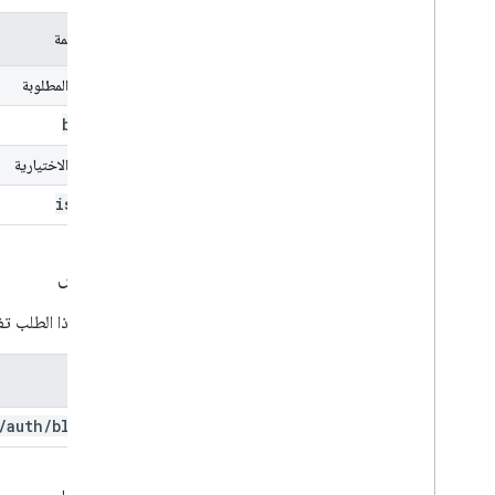
اسم المعلَمة
المَعلمات المطلوبة
blog
Id
المَعلمات الاختيارية
is
Draft
التفويض
يتطلب هذا الطلب تفو
النطاق
/
auth
/
blogger