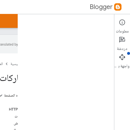
Blogger
الأدلة
المرجع
العيّنات
معلومات
دردشة
الإصدار 3
0 من واجهة برمجة تطبيقات Blogger
.
الصفحة الرئيسية
ال
نظرة عامّة
واجهة برمجة التطبيقات
المدوّنات
المشاركات:
التعليقات
الصفحات
المشاركات
على هذه الصفحة
نظرة عامّة
الطلب
قائمة
طلب HTTP
الحصول على
المعلمات
بحث
التفويض
insert