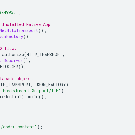
3249955"
;
 Installed Native 
App
NetHttpTransport
();
sonFactory
();
2 flow.
.
authorize
(
HTTP_TRANSPORT
,
erReceiver
(),
BLOGGER
));
facade object.
TP_TRANSPORT
,
 JSON_FACTORY
)
r-PostsInsert-Snippet/1.0"
)
redential
).
build
();
</code> content"
);