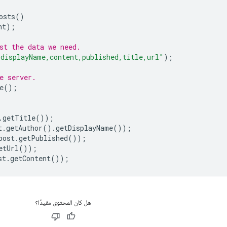
osts
()
nt
);
st the data we need.
/displayName,content,published,title,url"
);
e server.
e
();
.
getTitle
());
t
.
getAuthor
().
getDisplayName
());
post
.
getPublished
());
etUrl
());
st
.
getContent
());
هل كان المحتوى مفيدًا؟