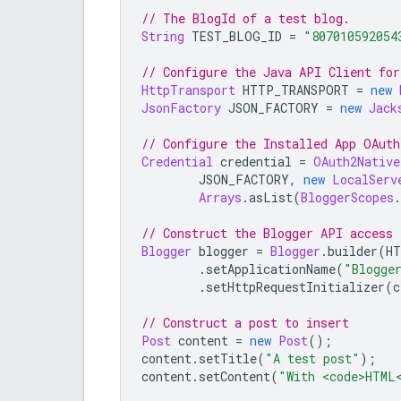
// The BlogId of a test 
blog
.
String
 TEST_BLOG_ID 
=
"807010592054
// Configure the Java API Client for
HttpTransport
 HTTP_TRANSPORT 
=
new
JsonFactory
 JSON_FACTORY 
=
new
Jack
// Configure the Installed 
App
 OAuth
Credential
 credential 
=
OAuth2Native
JSON_FACTORY
,
new
LocalServ
Arrays
.
asList
(
BloggerScopes
.
// Construct the 
Blogger
 API access 
Blogger
 blogger 
=
Blogger
.
builder
(
HT
.
setApplicationName
(
"Blogge
.
setHttpRequestInitializer
(
c
// Construct a post to insert
Post
 content 
=
new
Post
();
content
.
setTitle
(
"A test post"
);
content
.
setContent
(
"With <code>HTML