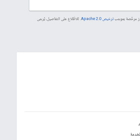
موز مرخّصة بموجب
ترخيص Apache 2.0‏
. للاطّلاع على التفاصيل، يُرجى
د
لخدمة