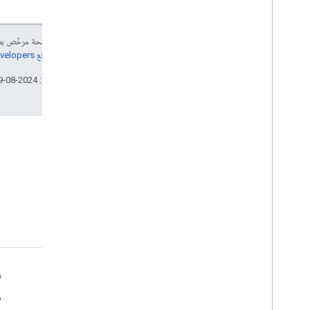
إنّ محتوى هذه الصفحة مرخّص 
مراجعة
سياسات موقع Google Developers‏
تاريخ التعديل الأخير: 2024-08-09 (حسب التوقيت العالمي المتفَّق عليه)
الأدوات
ر
مكتبات العملاء
م