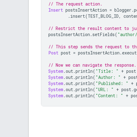
// The request action.
Insert
 postsInsertAction 
=
 blogger
.
p
.
insert
(
TEST_BLOG_ID
,
 conte
// Restrict the result content to ju
postsInsertAction
.
setFields
(
"author
// This step sends the request to th
Post
 post 
=
 postsInsertAction
.
execut
// Now we can navigate the response.
System
.
out
.
println
(
"Title: "
+
 post
System
.
out
.
println
(
"Author: "
+
 pos
System
.
out
.
println
(
"Published: "
+
 
System
.
out
.
println
(
"URL: "
+
 post
.
g
System
.
out
.
println
(
"Content: "
+
 po