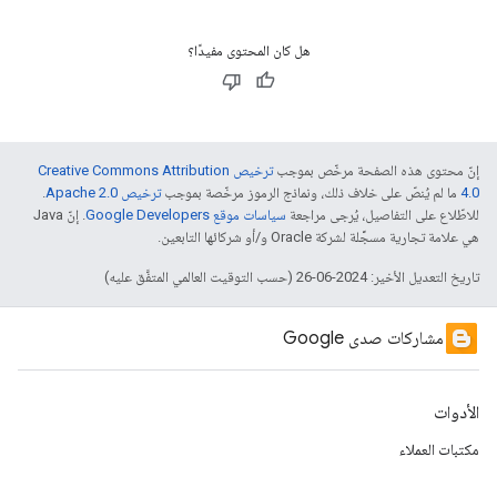
هل كان المحتوى مفيدًا؟
إنّ محتوى هذه الصفحة مرخّص بموجب
ترخيص Creative Commons Attribution
4.0‏
ما لم يُنصّ على خلاف ذلك، ونماذج الرموز مرخّصة بموجب
ترخيص Apache 2.0‏
.
للاطّلاع على التفاصيل، يُرجى مراجعة
سياسات موقع Google Developers‏
. إنّ Java
هي علامة تجارية مسجَّلة لشركة Oracle و/أو شركائها التابعين.
تاريخ التعديل الأخير: 2024-06-26 (حسب التوقيت العالمي المتفَّق عليه)
مشاركات صدى Google
الأدوات
مكتبات العملاء