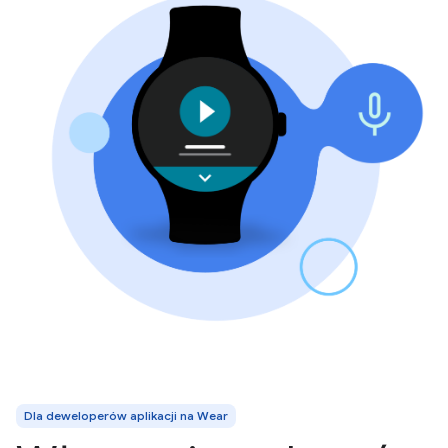
Dla deweloperów aplikacji na Wear