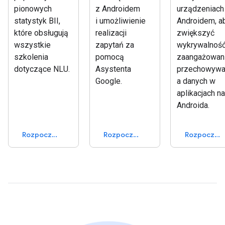
pionowych
z Androidem
urządzeniach
statystyk BII,
i umożliwienie
Androidem, a
które obsługują
realizacji
zwiększyć
wszystkie
zapytań za
wykrywalność
szkolenia
pomocą
zaangażowan
dotyczące NLU.
Asystenta
przechowywa
Google.
a danych w
aplikacjach na
Androida.
Rozpocznij
Rozpocznij
Rozpocznij