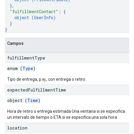
}
,
"fulfillmentContact"
: 
{
object (
UserInfo
)
}
}
Campos
fulfillment
Type
enum (
Type
)
Tipo de entrega, p.ej., con entrega o retiro.
expected
Fulfillment
Time
object (
Time
)
Hora de retiro o entrega estimada Una ventana si se especifica
un intervalo de tiempo o ETA si se especifica una sola hora.
location