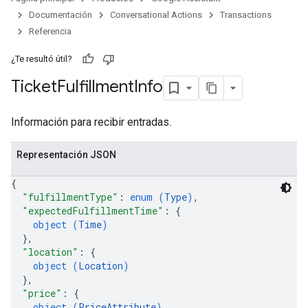
Documentación
Conversational Actions
Transactions
Referencia
¿Te resultó útil?
Ticket
Fulfillment
Info
Información para recibir entradas.
Representación JSON
{
"fulfillmentType"
: 
enum (
Type
)
,
"expectedFulfillmentTime"
: 
{
object (
Time
)
}
,
"location"
: 
{
object (
Location
)
}
,
"price"
: 
{
object (
PriceAttribute
)