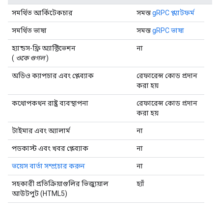
সমর্থিত আর্কিটেকচার
সমস্ত
gRPC প্ল্যাটফর্ম
সমর্থিত ভাষা
সমস্ত
gRPC ভাষা
হ্যান্ডস-ফ্রি অ্যাক্টিভেশন
না
(
ওকে গুগল
)
অডিও ক্যাপচার এবং প্লেব্যাক
রেফারেন্স কোড প্রদান
করা হয়
কথোপকথন রাষ্ট্র ব্যবস্থাপনা
রেফারেন্স কোড প্রদান
করা হয়
টাইমার এবং অ্যালার্ম
না
পডকাস্ট এবং খবর প্লেব্যাক
না
ভয়েস বার্তা সম্প্রচার করুন
না
সহকারী প্রতিক্রিয়াগুলির ভিজ্যুয়াল
হ্যাঁ
আউটপুট (HTML5)