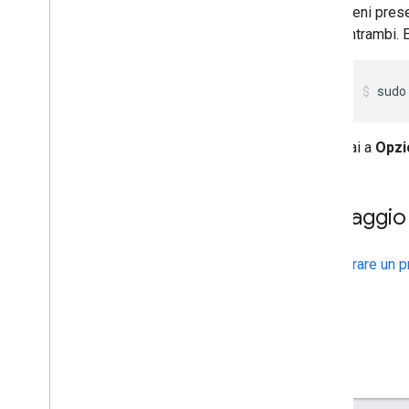
Tieni pres
entrambi. 
sudo
Vai a
Opzi
Passaggio
Configurare un p