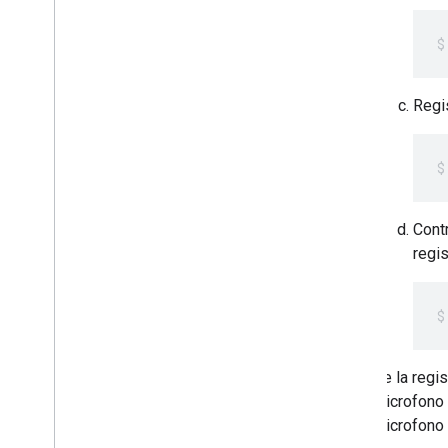
Regis
Contr
regi
Se la regis
microfono 
microfono 