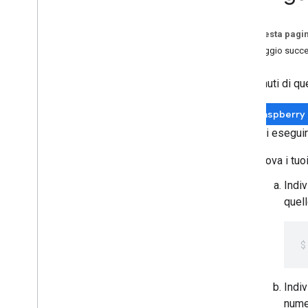
Incorporare l'Assistente Google
(Python)
Configurare l'hardware e l'accesso
Su questa pagi
alla rete
Passaggio succe
Configurare e testare l'audio
Configura un progetto sviluppatore e
I contenuti di q
le impostazioni dell'account
Registra il modello del dispositivo
Raspberry 
Installa l'SDK e il codice campione
Prima di eseguir
Esegui il codice campione
Passaggi successivi
Trova i tuo
Estendi l'Assistente Google (Python)
Integra l'assistente nel tuo progetto
Indiv
(altre lingue)
quell
Riferimento
Risoluzione dei problemi
Best practice
Raccolta dell'Assistente
Indiv
Google
numer