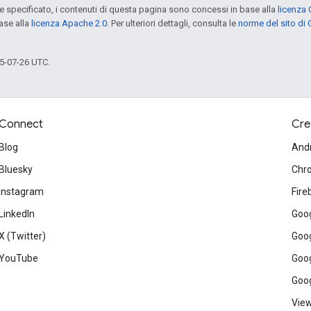
specificato, i contenuti di questa pagina sono concessi in base alla
licenza 
ase alla
licenza Apache 2.0
. Per ulteriori dettagli, consulta le
norme del sito di
5-07-26 UTC.
Connect
Cre
Blog
And
Bluesky
Chr
Instagram
Fire
LinkedIn
Goog
X (Twitter)
Goog
YouTube
Goog
Goog
View