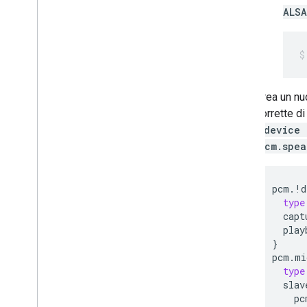
ALSA
Crea un nu
corrette d
<device 
pcm.spea
pcm
.
!
d
type
capt
play
}
pcm
.
mi
type
slav
pc