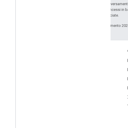
Salvo quando diversamente 
codice sono concessi in b
delle sue consociate.
Ultimo aggiornamento 202
Ulteriori informazioni
L'Assistente Google
Actions on Google
Assistenza