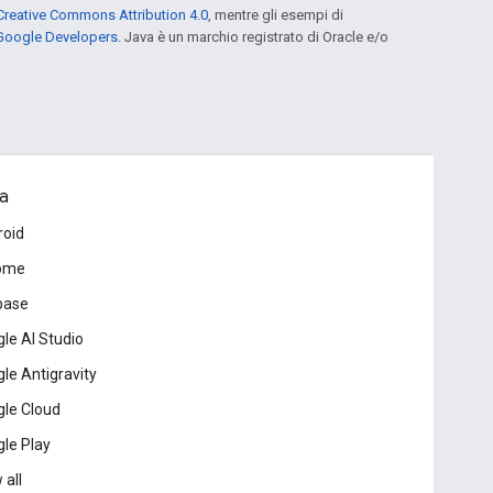
Creative Commons Attribution 4.0
, mentre gli esempi di
 Google Developers
. Java è un marchio registrato di Oracle e/o
a
roid
ome
base
le AI Studio
le Antigravity
le Cloud
le Play
 all