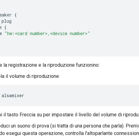
eaker
{
plug
e
{
m
"hw:<card number>,<device number>"
e la registrazione e la riproduzione funzionino:
a il volume di riproduzione.
alsamixer
 il tasto Freccia su per impostare il livello del volume di riprodu
duci un suono di prova (si tratta di una persona che parla). Premi
do esegui questa operazione, controlla l'altoparlante connession