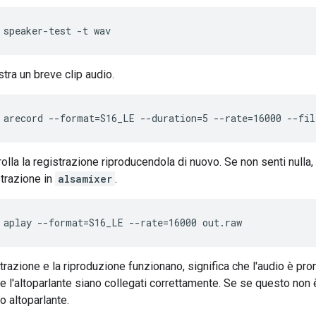
speaker-test -t wav
tra un breve clip audio.
arecord --format=S16_LE --duration=5 --rate=16000 --fil
olla la registrazione riproducendola di nuovo. Se non senti nulla,
strazione in
alsamixer
.
aplay --format=S16_LE --rate=16000 out.raw
trazione e la riproduzione funzionano, significa che l'audio è pront
e l'altoparlante siano collegati correttamente. Se se questo non è
o altoparlante.