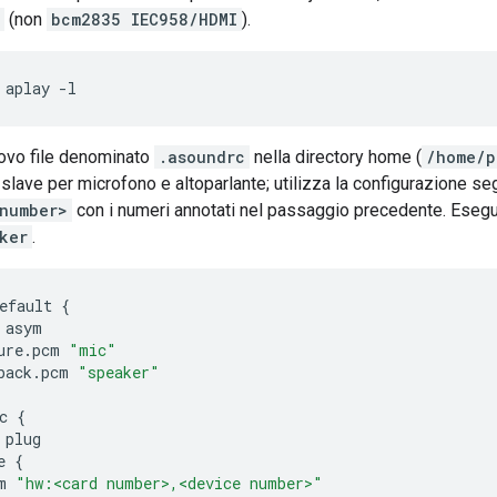
(non
bcm2835 IEC958/HDMI
).
aplay -l
ovo file denominato
.asoundrc
nella directory home (
/home/p
i slave per microfono e altoparlante; utilizza la configurazione s
number>
con i numeri annotati nel passaggio precedente. Eseg
ker
.
efault
{
asym
ure
.
pcm
"mic"
back
.
pcm
"speaker"
c
{
plug
e
{
m
"hw:<card number>,<device number>"