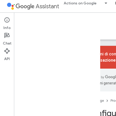
Actions on Google
Assistant
Google Assistant SDK
Info
Guide
Riferimento
Assistenza
Chat
Le azioni di con
API
conversazione
Apprendimento
Panoramica
Azioni dispositivo
traduzioni generat
Note di rilascio
Termini di servizio
Home page
Pro
Servizio Assistente Google
Configur
Introduzione