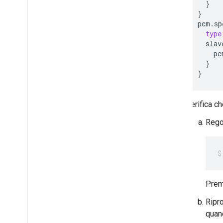
}
}
pcm
.
sp
type
slav
pc
}
}
Verifica ch
Regol
Premi
Ripro
quan