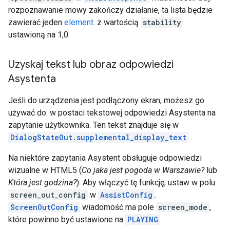
rozpoznawanie mowy zakończy działanie, ta lista będzie
zawierać jeden
element
. z wartością
stability
ustawioną na 1,0.
Uzyskaj tekst lub obraz odpowiedzi
Asystenta
Jeśli do urządzenia jest podłączony ekran, możesz go
używać do: w postaci tekstowej odpowiedzi Asystenta na
zapytanie użytkownika. Ten tekst znajduje się w
DialogStateOut.supplemental_display_text
.
Na niektóre zapytania Asystent obsługuje odpowiedzi
wizualne w HTML5 (
Co jaka jest pogoda w Warszawie?
lub
Która jest godzina?
). Aby włączyć tę funkcję, ustaw w polu
screen_out_config
w
AssistConfig
.
ScreenOutConfig
wiadomość ma pole
screen_mode
,
które powinno być ustawione na
PLAYING
.