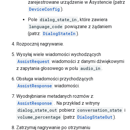
zarejestrowane urządzenie w Asystencie (patrz
DeviceConfig
).
Pole
dialog_state_in
, które zawiera
language_code
powiązane z żądaniem
(patrz:
DialogStateIn
).
Rozpocznij nagrywanie.
Wysyłaj wiele wiadomości wychodzących
AssistRequest
wiadomości z danymi dźwiękowymi
z zapytania głosowego w polu
audio_in
.
Obsługa wiadomości przychodzących
AssistResponse
wiadomości.
Wyodrębnianie metadanych rozmów z:
AssistResponse
. Na przykład z witryny
dialog_state_out
pobierz
conversation_state
i
volume_percentage
(patrz
DialogStateOut
).
Zatrzymaj nagrywanie po otrzymaniu