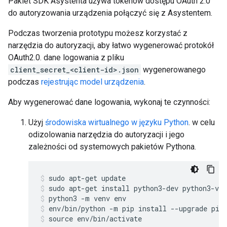
Pakiet SDK Asystenta używa tokenów dostępu OAuth 2.0
do autoryzowania urządzenia połączyć się z Asystentem.
Podczas tworzenia prototypu możesz korzystać z
narzędzia do autoryzacji, aby łatwo wygenerować protokół
OAuth2.0. dane logowania z pliku
client_secret_<client-id>.json
wygenerowanego
podczas
rejestrując model urządzenia
.
Aby wygenerować dane logowania, wykonaj te czynności:
Użyj
środowiska wirtualnego w języku Python
. w celu
odizolowania narzędzia do autoryzacji i jego
zależności od systemowych pakietów Pythona.
sudo apt-get update
sudo apt-get install python3-dev python3-ven
python3 -m venv env
env/bin/python -m pip install --upgrade pip
source env/bin/activate