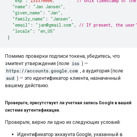
"exp"
:
233370000
,
// Unix timestamp of the
"name"
:
"Jan Jansen"
,
"given_name"
:
"Jan"
,
"family_name"
:
"Jansen"
,
"email"
:
"jan@gmail.com"
,
// If present, the user
"locale"
:
"en_US"
}
Помимо проверки подписи токена, убедитесь, что
эмитент утверждения (поле
iss
) —
https://accounts.google.com
, а аудитория (поле
aud
) — это идентификатор клиента, назначенный
вашему действию.
Проверьте
,
присутствует ли учетная запись Google в вашей
системе аутентификации
.
Проверьте, верно ли одно из следующих условий:
Идентификатор аккаунта Google, указанный в