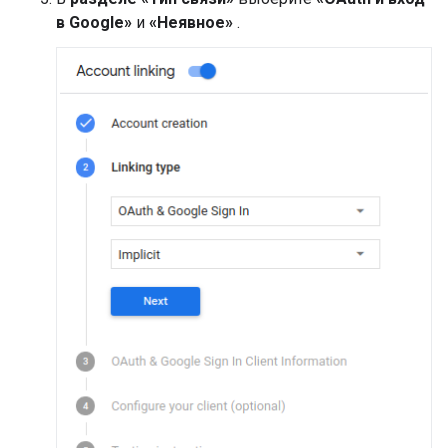
в Google»
и
«Неявное»
.