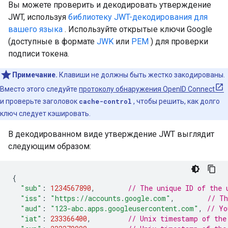
Вы можете проверить и декодировать утверждение
JWT, используя
библиотеку JWT-декодирования для
вашего языка
. Используйте открытые ключи Google
(доступные в формате
JWK
или
PEM
) для проверки
подписи токена.
Примечание.
Клавиши не должны быть жестко закодированы.
Вместо этого следуйте
протоколу обнаружения OpenID Connect
и проверьте заголовок
cache-control
, чтобы решить, как долго
ключ следует кэшировать.
В декодированном виде утверждение JWT выглядит
следующим образом:
{
"sub"
:
1234567890
,
// The unique ID of the 
"iss"
:
"https://accounts.google.com"
,
// Th
"aud"
:
"123-abc.apps.googleusercontent.com"
,
// Yo
"iat"
:
233366400
,
// Unix timestamp of the