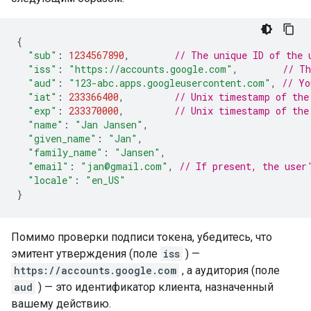
{
"sub"
:
1234567890
,
// The unique ID of the 
"iss"
:
"https://accounts.google.com"
,
// Th
"aud"
:
"123-abc.apps.googleusercontent.com"
,
// Yo
"iat"
:
233366400
,
// Unix timestamp of the
"exp"
:
233370000
,
// Unix timestamp of the
"name"
:
"Jan Jansen"
,
"given_name"
:
"Jan"
,
"family_name"
:
"Jansen"
,
"email"
:
"jan@gmail.com"
,
// If present, the user
"locale"
:
"en_US"
}
Помимо проверки подписи токена, убедитесь, что
эмитент утверждения (поле
iss
) —
https://accounts.google.com
, а аудитория (поле
aud
) — это идентификатор клиента, назначенный
вашему действию.