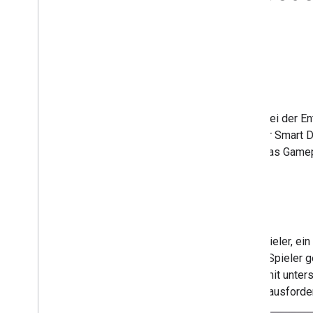
Auf dieser Seite
Cookie-Detektiv
Gnome Garden
Pantomime-Jam
Mad Libs
Als Anregung und Unterstützung bei der En
Entwicklungsprozessen dieser für Smart D
den folgenden Abschnitten wird das Gamep
Cookie-Detektiv
In Cookie Detective versuchen Spieler, ein
oder
„Ist es irgendwo hoch?
“. Der Spieler
bietet drei verschiedene Küchen mit unte
Erreichen eines Levels selbst herausforde