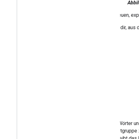
Abbi
Gnome Garden entwickelt einen neuen, expe
Die folgenden Ressourcen helfen dir, aus
Erlebnisse kreieren kannst:
Fallstudie
Quellcode
Designer-Interview
Spiel Gnome Garden
Pantomime-Jam
In Mime Jam spielen die Spieler Wörter un
richtige Wort oder die richtige Wortgruppe
Continuous Match Mode
. Damit bleibt das