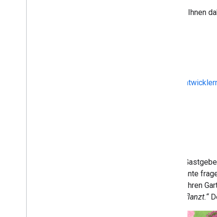
Die folgenden Ressourcen helfen Ihnen dab
erhalten:
Fallstudie
Quellcode
Bewerbungsgespräch mit Entwickler
Cookie Detective spielen
Gnome Garden
In Gnome Garden ist ein skurriler Gastgebe
einem Garten anbaut. Gnorman könnte frag
antworten, fügt Gnorman Moos in Ihren Gar
habe ein paar auf diesen Weg gepflanzt.“
De