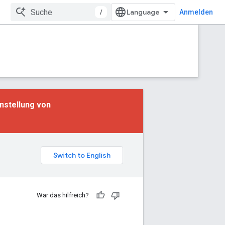
/
Anmelden
instellung von
War das hilfreich?