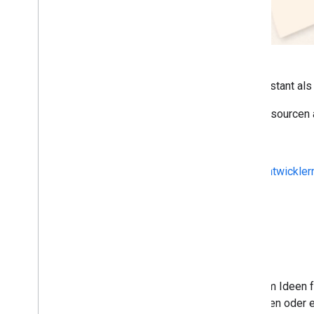
Mime Jam testet mit Google Assistant als 
Sehen Sie sich die folgenden Ressourcen a
Fallstudie
Bewerbungsgespräch mit Entwickler
Spiel Mime Jam
Mad Libs
Mad Libs zeigt auf dem Bildschirm Ideen f
vorgeschlagenen Wörter verwenden oder eig