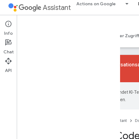
Actions on Google
Assistant
Games
Info
Startseite
Spieldesign-Leitfaden
Technischer Zugrif
Chat
Am 13. Juni 2023 wurden Konversationsak
API
Konversationsaktionen
.
Google verwendet KI-Tec
Übersetzungen können Fehler enthalten.
Startseite
Produkte
Google Assistant
D
Fallstudien und Code