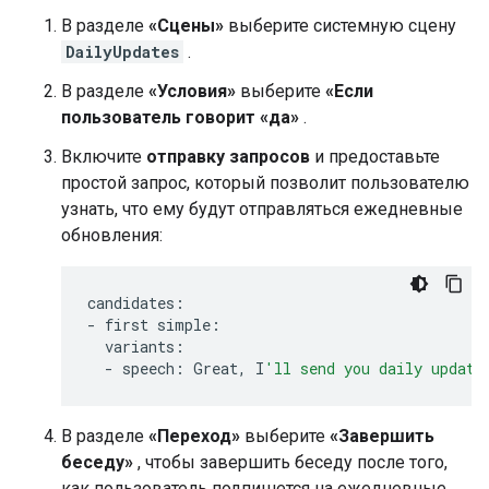
В разделе
«Сцены»
выберите системную сцену
DailyUpdates
.
В разделе
«Условия»
выберите
«Если
пользователь говорит «да»
.
Включите
отправку запросов
и предоставьте
простой запрос, который позволит пользователю
узнать, что ему будут отправляться ежедневные
обновления:
candidates
:
-
first
simple
:
variants
:
-
speech
:
Great
,
I
'll send you daily update
В разделе
«Переход»
выберите
«Завершить
беседу»
, чтобы завершить беседу после того,
как пользователь подпишется на ежедневные