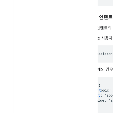
사용자 인텐트
사용자 인텐트의 
다음 예는 사용자
위 URL 예의 경
argume
nt
{
na
me
:
'
t
opic'
raw_
te
x
t
:
'spo
te
x
t
_value
:
's
}