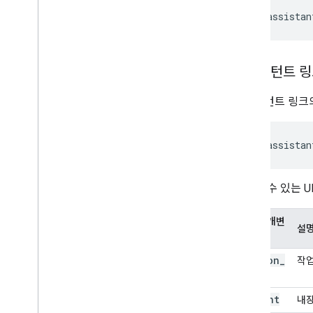
어시스턴트 링크
어시스턴트 링크의
설정할 수 있는 
URL 매개변
설
수
$action
_
작업
id
$intent
내장