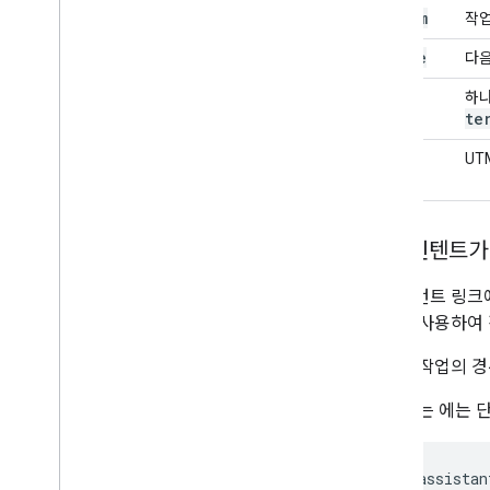
$param
작업
$value
다
$utm
_
하나
param
te
$utm
_
UT
value
내장 인텐트가
어시스턴트 링크
변수를 사용하여 
대화형 작업의 경
다음 예는 에는 