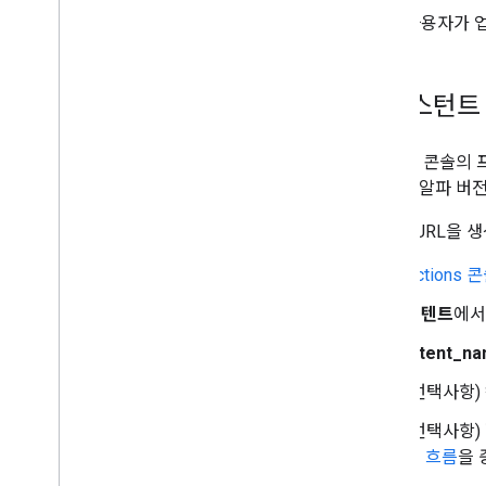
사용자가 
어시스턴트 
Actions 콘솔
를 들어 알파 버
작업의 URL을 
Actions 
인텐트
에서
intent
(선택사항)
(선택사항)
래 흐름
을 