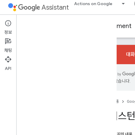
Actions on Google
Assistant
Conversational Actions
User engagement
정보
채팅
대화
API
기본사항 알아보기
개요
있을 수 있습니다.
Codelab
참여 유형
홈
제품
Goog
일일 업데이트
어시스턴
루틴 추천
푸시 알림
어시스턴트 링크
이 페이지의 내용